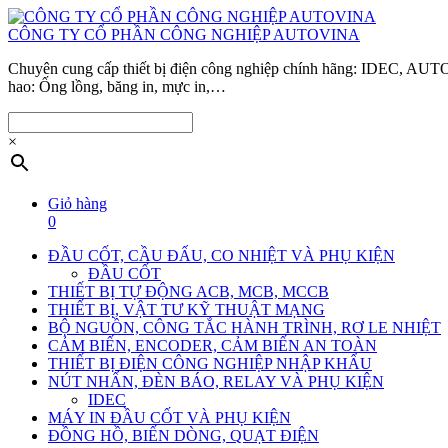
CÔNG TY CỔ PHẦN CÔNG NGHIỆP AUTOVINA
Chuyên cung cấp thiết bị điện công nghiệp chính hãng: IDEC
hao: Ống lồng, băng in, mực in,…
×
Giỏ hàng
0
ĐẦU CỐT, CẦU ĐẤU, CO NHIỆT VÀ PHỤ KIỆN
ĐẦU CỐT
THIẾT BỊ TỰ ĐỘNG ACB, MCB, MCCB
THIẾT BỊ, VẬT TƯ KỸ THUẬT MẠNG
BỘ NGUỒN, CÔNG TẮC HÀNH TRÌNH, RƠ LE NHIỆT
CẢM BIẾN, ENCODER, CẢM BIẾN AN TOÀN
THIẾT BỊ ĐIỆN CÔNG NGHIỆP NHẬP KHẨU
NÚT NHẤN, ĐÈN BÁO, RELAY VÀ PHỤ KIỆN
IDEC
MÁY IN ĐẦU CỐT VÀ PHỤ KIỆN
ĐỒNG HỒ, BIẾN DÒNG, QUẠT ĐIỆN