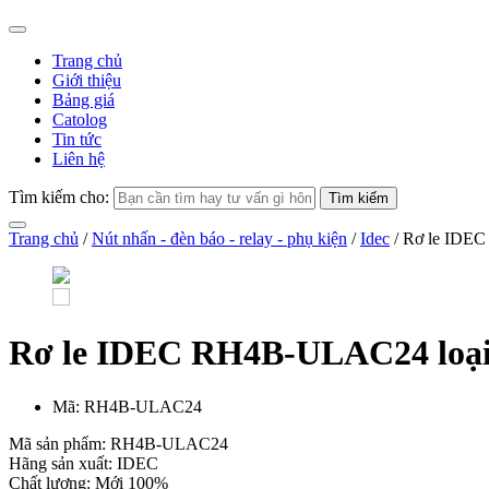
Trang chủ
Giới thiệu
Bảng giá
Catolog
Tin tức
Liên hệ
Tìm kiếm cho:
Trang chủ
/
Nút nhấn - đèn báo - relay - phụ kiện
/
Idec
/ Rơ le IDEC
Rơ le IDEC RH4B-ULAC24 loại 
Mã:
RH4B-ULAC24
Mã sản phẩm: RH4B-ULAC24
Hãng sản xuất: IDEC
Chất lượng: Mới 100%