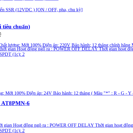
hiển SSR (12VDC ) [ON / OFF, pha, chu kỳ]
 tiêu chuẩn)
ệ
cs AT8PMN-6