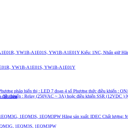
1E01R, YW1B-A1E01S, YW1B-A1E01Y
 – B: Đen
1EQM3G, 1EQM3S, 1EQM3PW