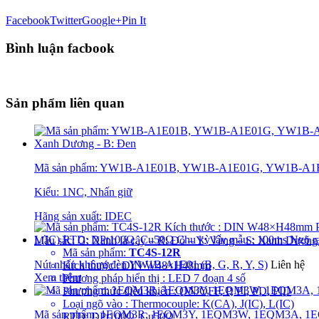
Facebook
Twitter
Google+
Pin It
Bình luận facbook
Sản phẩm liên quan
Mã sản phẩm: YW1B-A1E01B, YW1B-A1E01G, YW1B-A
Kiểu: 1NC, Nhấn giữ
Hãng sản xuất: IDEC
Mầu sắc: G: Xanh lá cây – R: Đỏ – Y: Vàng – S: Xanh Dương
Mã sản phẩm:
TC4S-12R
Nút nhấn không đèn YW1B-A1E01 (B, G, R, Y, S)
Liên hệ
Kích thước : DIN W48×H48mm
Xem thêm
Phương pháp hiển thị : LED 7 đoạn 4 số
Phương thức điều khiển : ON/OFF, P, PI, PD, PID
Loại ngõ vào : Thermocouple: K(CA), J(IC), L(IC)
Mã sản phẩm: 1EQM3R, 1EQM3Y, 1EQM3W, 1EQM3A, 
RTD: DPt100Ω, Cu50Ω