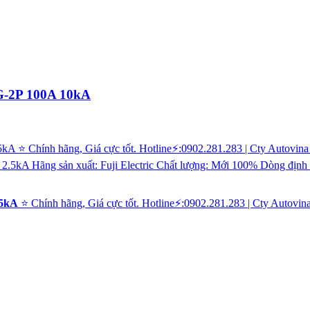
G-2P 100A 10kA
.5kA
⭐ Chính hãng, Giá cực tốt. Hotline⚡:0902.281.283 | Cty Au