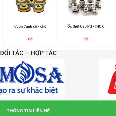
Cuộn đánh số - chữ
Ốc Siết Cáp PG - INOX
0
₫
0
₫
ĐỐI TÁC – HỢP TÁC
THÔNG TIN LIÊN HỆ