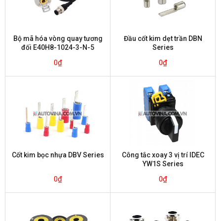
Bộ mã hóa vòng quay tương
Đầu cốt kim dẹt trần DBN
đối E40H8-1024-3-N-5
Series
Autonics
0
₫
0
₫
Cốt kim bọc nhựa DBV Series
Công tắc xoay 3 vị trí IDEC
YW1S Series
0
₫
0
₫