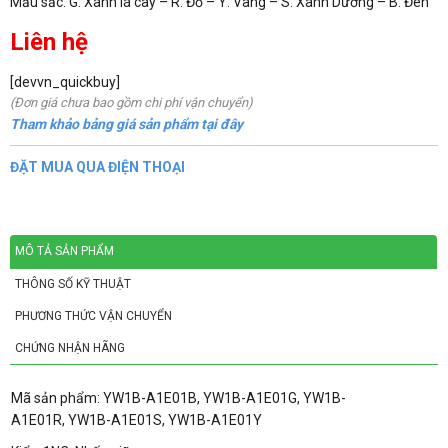
Mầu sắc: G: Xanh lá cây – R: Đỏ – Y: Vàng – S: Xanh Dương – B: Đen
Liên hệ
[devvn_quickbuy]
(Đơn giá chưa bao gồm chi phí vận chuyển)
Tham khảo bảng giá sản phẩm tại đây
ĐẶT MUA QUA ĐIỆN THOẠI
MÔ TẢ SẢN PHẨM
THÔNG SỐ KỸ THUẬT
PHƯƠNG THỨC VẬN CHUYỂN
CHỨNG NHẬN HÃNG
Mã sản phẩm: YW1B-A1E01B, YW1B-A1E01G, YW1B-
A1E01R, YW1B-A1E01S, YW1B-A1E01Y