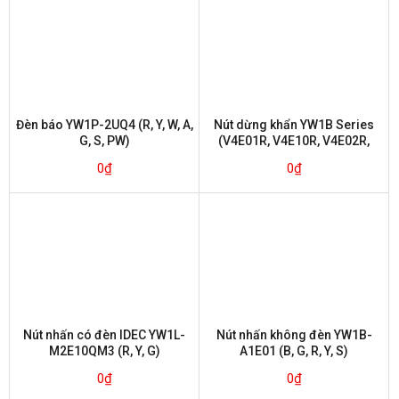
Đèn báo YW1P-2UQ4 (R, Y, W, A,
Nút dừng khẩn YW1B Series
G, S, PW)
(V4E01R, V4E10R, V4E02R,
V4E20R, V4E11R)
0
₫
0
₫
Nút nhấn có đèn IDEC YW1L-
Nút nhấn không đèn YW1B-
M2E10QM3 (R, Y, G)
A1E01 (B, G, R, Y, S)
0
₫
0
₫