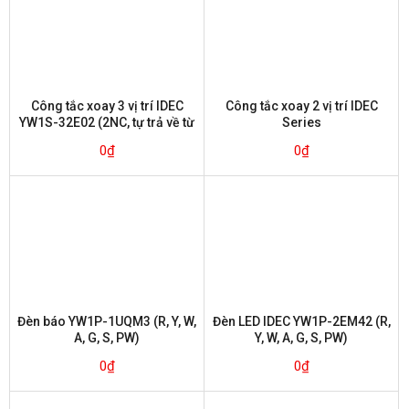
Công tắc xoay 3 vị trí IDEC
Công tắc xoay 2 vị trí IDEC
YW1S-32E02 (2NC, tự trả về từ
Series
bên trái)
0
₫
0
₫
Đèn báo YW1P-1UQM3 (R, Y, W,
Đèn LED IDEC YW1P-2EM42 (R,
A, G, S, PW)
Y, W, A, G, S, PW)
0
₫
0
₫