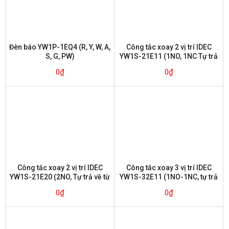
Đèn báo YW1P-1EQ4 (R, Y, W, A,
Công tắc xoay 2 vị trí IDEC
S, G, PW)
YW1S-21E11 (1NO, 1NC Tự trả
về từ bên phải)
0
₫
0
₫
Công tắc xoay 2 vị trí IDEC
Công tắc xoay 3 vị trí IDEC
YW1S-21E20 (2NO, Tự trả về từ
YW1S-32E11 (1NO-1NC, tự trả
bên phải)
về từ bên trái)
0
₫
0
₫