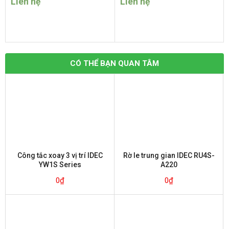
Liên hệ
Liên hệ
CÓ THỂ BẠN QUAN TÂM
Công tắc xoay 3 vị trí IDEC
Rờ le trung gian IDEC RU4S-
YW1S Series
A220
0
₫
0
₫