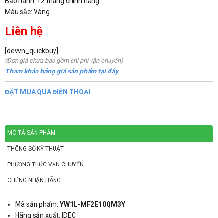
Bảo hành: 12 tháng chính hãng
Màu sắc: Vàng
Liên hệ
[devvn_quickbuy]
(Đơn giá chưa bao gồm chi phí vận chuyển)
Tham khảo bảng giá sản phẩm tại đây
ĐẶT MUA QUA ĐIỆN THOẠI
MÔ TẢ SẢN PHẨM
THÔNG SỐ KỸ THUẬT
PHƯƠNG THỨC VẬN CHUYỂN
CHỨNG NHẬN HÃNG
Mã sản phẩm:
YW1L-MF2E10QM3Y
Hãng sản xuất: IDEC