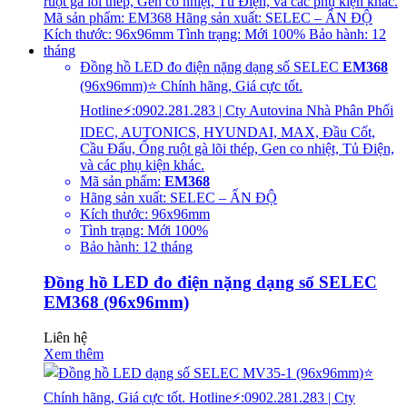
Đồng hồ LED đo điện nặng dạng số SELEC
EM368
(96x96mm)⭐ Chính hãng, Giá cực tốt.
Hotline⚡:0902.281.283 | Cty Autovina Nhà Phân Phối
IDEC, AUTONICS, HYUNDAI, MAX, Đầu Cốt,
Cầu Đấu, Ống ruột gà lõi thép, Gen co nhiệt, Tủ Điện,
và các phụ kiện khác.
Mã sản phẩm:
EM368
Hãng sản xuất: SELEC – ẤN ĐỘ
Kích thước: 96x96mm
Tình trạng: Mới 100%
Bảo hành: 12 tháng
Đồng hồ LED đo điện nặng dạng số SELEC
EM368 (96x96mm)
Liên hệ
Xem thêm