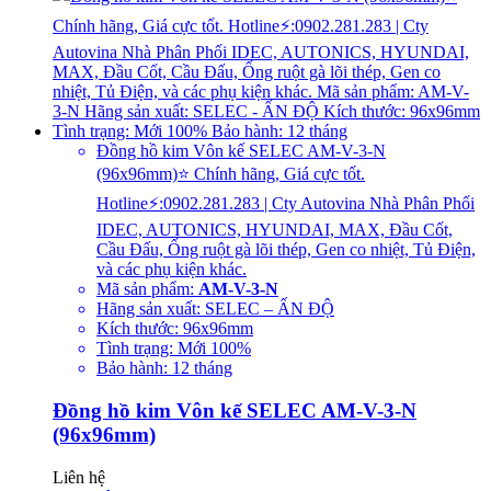
Đồng hồ kim Vôn kế SELEC AM-V-3-N
(96x96mm)⭐ Chính hãng, Giá cực tốt.
Hotline⚡:0902.281.283 | Cty Autovina Nhà Phân Phối
IDEC, AUTONICS, HYUNDAI, MAX, Đầu Cốt,
Cầu Đấu, Ống ruột gà lõi thép, Gen co nhiệt, Tủ Điện,
và các phụ kiện khác.
Mã sản phẩm:
AM-V-3-N
Hãng sản xuất: SELEC – ẤN ĐỘ
Kích thước: 96x96mm
Tình trạng: Mới 100%
Bảo hành: 12 tháng
Đồng hồ kim Vôn kế SELEC AM-V-3-N
(96x96mm)
Liên hệ