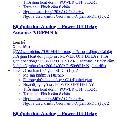
Thời gian hoạt động : POWER OFF START
Terminal : Phích cắm 8 chân
Nguồn cấp : 100-120VAC~50/60Hz
Ngõ ra điều khiển : Giới hạn thời gian SPDT (1c): 2
Bộ định thời Analog – Power Off Delay
Autonics AT8PMN-6
Liên hệ
Xem thêm
Mã sản phẩm:
AT8PMN
Phương thức hoạt động : Cài đặt thời gian
Hoạt động ngõ ra : POWER OFF DELAY
Thời gian hoạt động : POWER OFF START
Terminal : Phích cắm 8 chân
Nguồn cấp : 200-240VAC~50/60Hz
Ngõ ra điều khiển : Giới hạn thời gian SPDT (1c): 2
Bộ định thời Analog – Power Off Delay