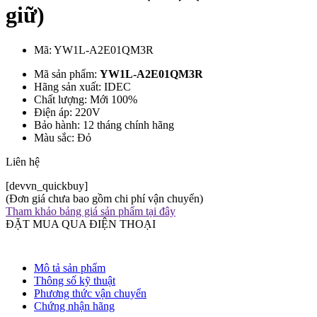
giữ)
Mã:
YW1L-A2E01QM3R
Mã sản phẩm:
YW1L-A2E01QM3R
Hãng sản xuất: IDEC
Chất lượng: Mới 100%
Điện áp: 220V
Bảo hành: 12 tháng chính hãng
Màu sắc: Đỏ
Liên hệ
[devvn_quickbuy]
(Đơn giá chưa bao gồm chi phí vận chuyển)
Tham khảo bảng giá sản phẩm tại đây
ĐẶT MUA QUA ĐIỆN THOẠI
Mô tả sản phẩm
Thông số kỹ thuật
Phương thức vận chuyển
Chứng nhận hãng