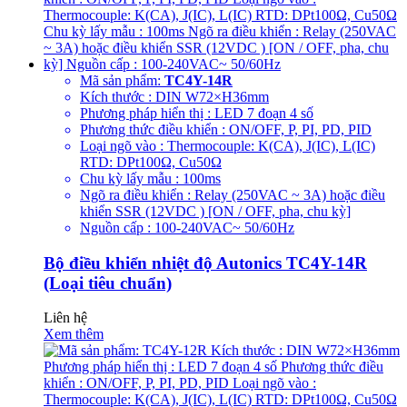
Mã sản phẩm:
TC4Y-14R
Kích thước : DIN W72×H36mm
Phương pháp hiển thị : LED 7 đoạn 4 số
Phương thức điều khiển : ON/OFF, P, PI, PD, PID
Loại ngõ vào : Thermocouple: K(CA), J(IC), L(IC)
RTD: DPt100Ω, Cu50Ω
Chu kỳ lấy mẫu : 100ms
Ngõ ra điều khiển : Relay (250VAC ~ 3A) hoặc điều
khiển SSR (12VDC ) [ON / OFF, pha, chu kỳ]
Nguồn cấp : 100-240VAC~ 50/60Hz
Bộ điều khiển nhiệt độ Autonics TC4Y-14R
(Loại tiêu chuẩn)
Liên hệ
Xem thêm