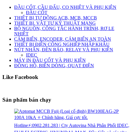
ĐẦU CỐT, CẦU ĐẤU, CO NHIỆT VÀ PHỤ KIỆN
ĐẦU CỐT
THIẾT BỊ TỰ ĐỘNG ACB, MCB, MCCB
THIẾT BỊ, VẬT TƯ KỸ THUẬT MẠNG
BỘ NGUỒN, CÔNG TẮC HÀNH TRÌNH, RƠ LE
NHIỆT
CẢM BIẾN, ENCODER, CẢM BIẾN AN TOÀN
THIẾT BỊ ĐIỆN CÔNG NGHIỆP NHẬP KHẨU
NÚT NHẤN, ĐÈN BÁO, RELAY VÀ PHỤ KIỆN
IDEC
MÁY IN ĐẦU CỐT VÀ PHỤ KIỆN
ĐỒNG HỒ, BIẾN DÒNG, QUẠT ĐIỆN
Like Facebook
Sản phẩm bán chạy