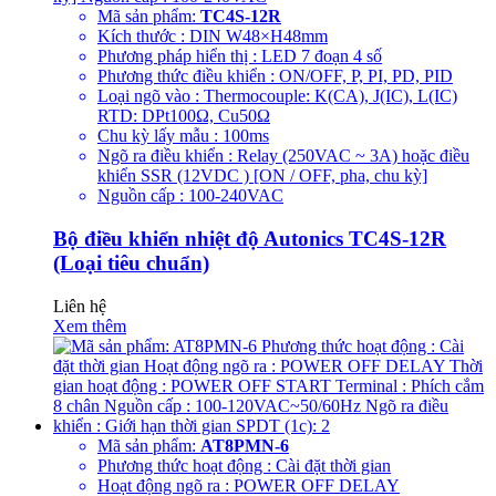
Mã sản phẩm:
TC4S-12R
Kích thước : DIN W48×H48mm
Phương pháp hiển thị : LED 7 đoạn 4 số
Phương thức điều khiển : ON/OFF, P, PI, PD, PID
Loại ngõ vào : Thermocouple: K(CA), J(IC), L(IC)
RTD: DPt100Ω, Cu50Ω
Chu kỳ lấy mẫu : 100ms
Ngõ ra điều khiển : Relay (250VAC ~ 3A) hoặc điều
khiển SSR (12VDC ) [ON / OFF, pha, chu kỳ]
Nguồn cấp : 100-240VAC
Bộ điều khiển nhiệt độ Autonics TC4S-12R
(Loại tiêu chuẩn)
Liên hệ
Xem thêm
Mã sản phẩm:
AT8PMN-6
Phương thức hoạt động : Cài đặt thời gian
Hoạt động ngõ ra : POWER OFF DELAY