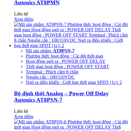
Autonics AT8PMN
Liên hệ
Xem thêm
Mã sản phẩm:
AT8PSN-7
Phương thức hoạt động : Cài đặt thời gian
Hoạt động ngõ ra : POWER OFF DELAY
Thời gian hoạt động : POWER OFF START
Terminal : Phích cắm 8 chân
Nguồn cấp : 100/110VDC
Ngõ ra điều khiển : Giới hạn thời gian SPDT (1c): 2
Bộ định thời Analog – Power Off Delay
Autonics AT8PSN-7
Liên hệ
Xem thêm