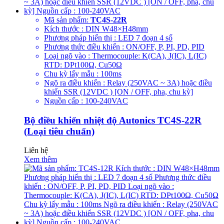
Mã sản phẩm:
TC4S-22R
Kích thước : DIN W48×H48mm
Phương pháp hiển thị : LED 7 đoạn 4 số
Phương thức điều khiển : ON/OFF, P, PI, PD, PID
Loại ngõ vào : Thermocouple: K(CA), J(IC), L(IC)
RTD: DPt100Ω, Cu50Ω
Chu kỳ lấy mẫu : 100ms
Ngõ ra điều khiển : Relay (250VAC ~ 3A) hoặc điều
khiển SSR (12VDC ) [ON / OFF, pha, chu kỳ]
Nguồn cấp : 100-240VAC
Bộ điều khiển nhiệt độ Autonics TC4S-22R
(Loại tiêu chuẩn)
Liên hệ
Xem thêm