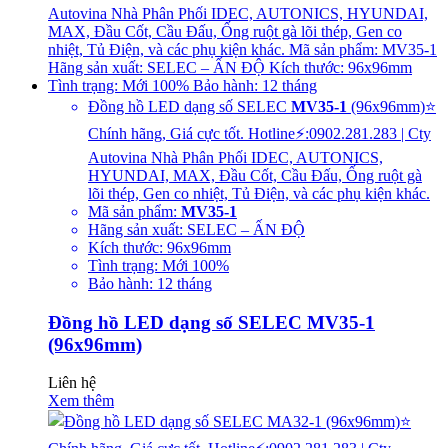
Đồng hồ LED dạng số SELEC
MV35-1
(96x96mm)⭐
Chính hãng, Giá cực tốt. Hotline⚡:0902.281.283 | Cty
Autovina Nhà Phân Phối IDEC, AUTONICS,
HYUNDAI, MAX, Đầu Cốt, Cầu Đấu, Ống ruột gà
lõi thép, Gen co nhiệt, Tủ Điện, và các phụ kiện khác.
Mã sản phẩm:
MV35-1
Hãng sản xuất: SELEC – ẤN ĐỘ
Kích thước: 96x96mm
Tình trạng: Mới 100%
Bảo hành: 12 tháng
Đồng hồ LED dạng số SELEC MV35-1
(96x96mm)
Liên hệ
Xem thêm