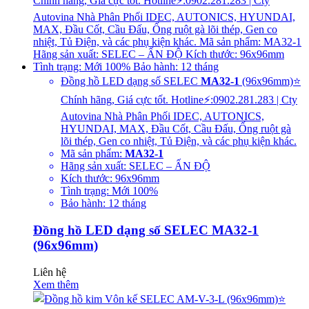
Đồng hồ LED dạng số SELEC
MA32-1
(96x96mm)⭐
Chính hãng, Giá cực tốt. Hotline⚡:0902.281.283 | Cty
Autovina Nhà Phân Phối IDEC, AUTONICS,
HYUNDAI, MAX, Đầu Cốt, Cầu Đấu, Ống ruột gà
lõi thép, Gen co nhiệt, Tủ Điện, và các phụ kiện khác.
Mã sản phẩm:
MA32-1
Hãng sản xuất: SELEC – ẤN ĐỘ
Kích thước: 96x96mm
Tình trạng: Mới 100%
Bảo hành: 12 tháng
Đồng hồ LED dạng số SELEC MA32-1
(96x96mm)
Liên hệ
Xem thêm