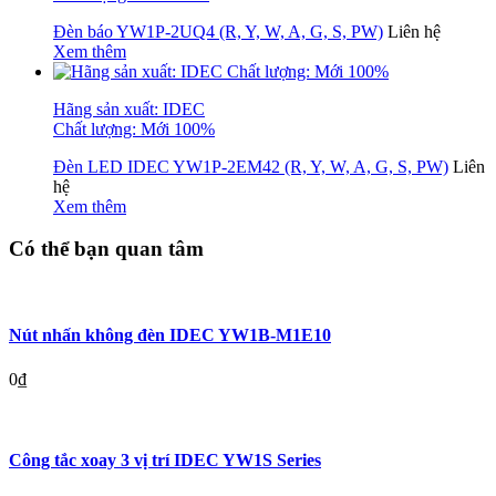
Đèn báo YW1P-2UQ4 (R, Y, W, A, G, S, PW)
Liên hệ
Xem thêm
Hãng sản xuất: IDEC
Chất lượng: Mới 100%
Đèn LED IDEC YW1P-2EM42 (R, Y, W, A, G, S, PW)
Liên
hệ
Xem thêm
Có thể bạn quan tâm
Nút nhấn không đèn IDEC YW1B-M1E10
0
₫
Công tắc xoay 3 vị trí IDEC YW1S Series