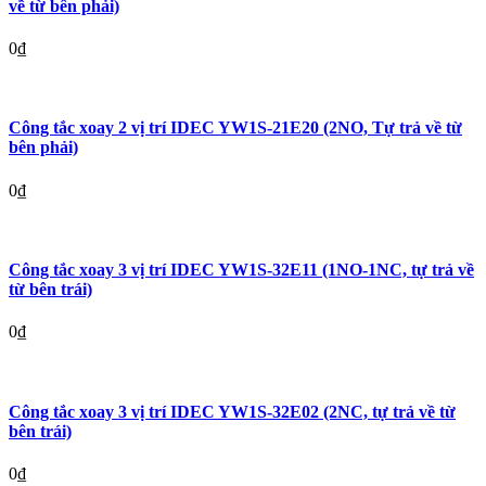
về từ bên phải)
0
₫
Công tắc xoay 2 vị trí IDEC YW1S-21E20 (2NO, Tự trả về từ
bên phải)
0
₫
Công tắc xoay 3 vị trí IDEC YW1S-32E11 (1NO-1NC, tự trả về
từ bên trái)
0
₫
Công tắc xoay 3 vị trí IDEC YW1S-32E02 (2NC, tự trả về từ
bên trái)
0
₫