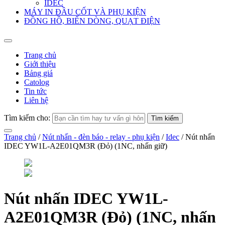
IDEC
MÁY IN ĐẦU CỐT VÀ PHỤ KIỆN
ĐỒNG HỒ, BIẾN DÒNG, QUẠT ĐIỆN
Trang chủ
Giới thiệu
Bảng giá
Catolog
Tin tức
Liên hệ
Tìm kiếm cho:
Trang chủ
/
Nút nhấn - đèn báo - relay - phụ kiện
/
Idec
/ Nút nhấn
IDEC YW1L-A2E01QM3R (Đỏ) (1NC, nhấn giữ)
Nút nhấn IDEC YW1L-
A2E01QM3R (Đỏ) (1NC, nhấn