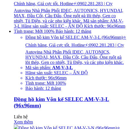
Đồng hồ kim Vôn kế SELEC AM-V-3-L (96x96mm)⭐
Chính hãng, Giá cực tốt. Hotline⚡:0902.281.283 | Cty
Autovina Nhà Phân Phối IDEC, AUTONICS,
HYUNDAI, MAX, Đầu Cốt, Cầu Đấu, Ống ruột gà
lõi thép, Gen co nhiệt, Tủ Điện, và các phụ kiện khác.
Mã sản phẩm:
AM-V-3-L
Hãng sản xuất: SELEC – ẤN ĐỘ
Kích thước: 96x96mm
Tình trạng: Mới 100%
Bảo hành: 12 tháng
Đồng hồ kim Vôn kế SELEC AM-V-3-L
(96x96mm)
Liên hệ
Xem thêm