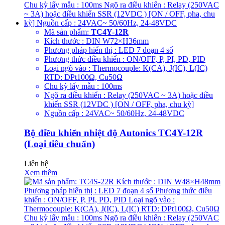
Mã sản phẩm:
TC4Y-12R
Kích thước : DIN W72×H36mm
Phương pháp hiển thị : LED 7 đoạn 4 số
Phương thức điều khiển : ON/OFF, P, PI, PD, PID
Loại ngõ vào : Thermocouple: K(CA), J(IC), L(IC)
RTD: DPt100Ω, Cu50Ω
Chu kỳ lấy mẫu : 100ms
Ngõ ra điều khiển : Relay (250VAC ~ 3A) hoặc điều
khiển SSR (12VDC ) [ON / OFF, pha, chu kỳ]
Nguồn cấp : 24VAC~ 50/60Hz, 24-48VDC
Bộ điều khiển nhiệt độ Autonics TC4Y-12R
(Loại tiêu chuẩn)
Liên hệ
Xem thêm