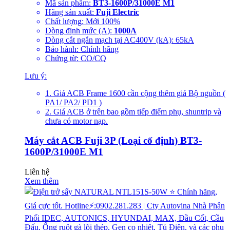
Mã sản phẩm:
BT3-1600P/31000E M1
Hãng sản xuất:
Fuji Electric
Chất lượng: Mới 100%
Dòng định mức (A):
1000A
Dòng cắt ngắn mạch tại AC400V (kA): 65kA
Bảo hành: Chính hãng
Chứng từ: CO/CQ
Lưu ý:
1. Giá ACB Frame 1600 cần cộng thêm giá Bộ nguồn (
PA1/ PA2/ PD1 )
2. Giá ACB ở trên bao gồm tiếp điểm phụ, shuntrip và
chưa có motor nạp.
Máy cắt ACB Fuji 3P (Loại cố định) BT3-
1600P/31000E M1
Liên hệ
Xem thêm