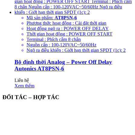
Mã sản phẩm:
AT8PSN-6
Phương thức hoạt động : Cài đặt thời gian
Hoạt động ngõ ra : POWER OFF DELAY
Thời gian hoạt động : POWER OFF START
Terminal : Phích cắm 8 chân
Nguồn cấp : 100-120VAC~50/60Hz
Ngõ ra điều khiển : Giới hạn thời gian SPDT (1c): 2
Bộ định thời Analog – Power Off Delay
Autonics AT8PSN-6
Liên hệ
Xem thêm
ĐỐI TÁC – HỢP TÁC