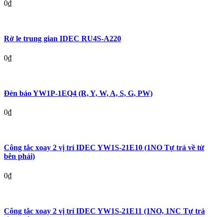
0
₫
Rờ le trung gian IDEC RU4S-A220
0
₫
Đèn báo YW1P-1EQ4 (R, Y, W, A, S, G, PW)
0
₫
Công tắc xoay 2 vị trí IDEC YW1S-21E10 (1NO Tự trả về từ
bên phải)
0
₫
Công tắc xoay 2 vị trí IDEC YW1S-21E11 (1NO, 1NC Tự trả