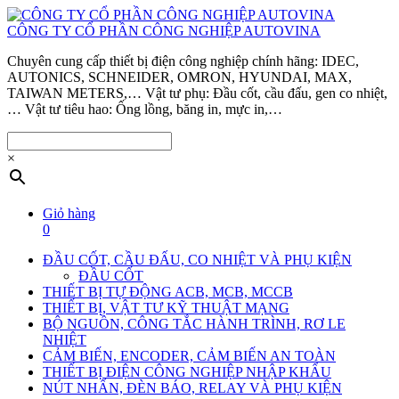
CÔNG TY CỔ PHẦN CÔNG NGHIỆP AUTOVINA
Chuyên cung cấp thiết bị điện công nghiệp chính hãng: IDEC,
AUTONICS, SCHNEIDER, OMRON, HYUNDAI, MAX,
TAIWAN METERS,… Vật tư phụ: Đầu cốt, cầu đấu, gen co nhiệt,
… Vật tư tiêu hao: Ống lồng, băng in, mực in,…
×
Giỏ hàng
0
ĐẦU CỐT, CẦU ĐẤU, CO NHIỆT VÀ PHỤ KIỆN
ĐẦU CỐT
THIẾT BỊ TỰ ĐỘNG ACB, MCB, MCCB
THIẾT BỊ, VẬT TƯ KỸ THUẬT MẠNG
BỘ NGUỒN, CÔNG TẮC HÀNH TRÌNH, RƠ LE
NHIỆT
CẢM BIẾN, ENCODER, CẢM BIẾN AN TOÀN
THIẾT BỊ ĐIỆN CÔNG NGHIỆP NHẬP KHẨU
NÚT NHẤN, ĐÈN BÁO, RELAY VÀ PHỤ KIỆN