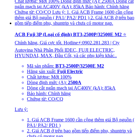
ACB Fuji 3P (Loại cố định) BT3-2500P/32500E M2
⭐
Chính hãng, Giá cực tốt. Hotline⚡:0902.281.283 | Cty
Autovina Nhà Phân Phối IDEC, FUJI ELECTRIC,
HYUNDAI, MAX, Đầu Cốt, và các phụ kiện khác..
Mã sản phẩm:
BT3-2500P/32500E M2
Hãng sản xuất:
Fuji Electric
Chất lượng: Mới 100%
Dòng định mức (A):
2500A
Dòng cắt ngắn mạch tại AC400V (kA): 85kA
Bảo hành: Chính hãng
Chứng từ: CO/CQ
Lưu ý:
1. Giá ACB Frame 1600 cần cộng thêm giá Bộ nguồn (
PA1/ PA2/ PD1 )
2. Giá ACB ở trên bao gồm tiếp điểm phụ, shuntrip và
chưa có motor nạp.