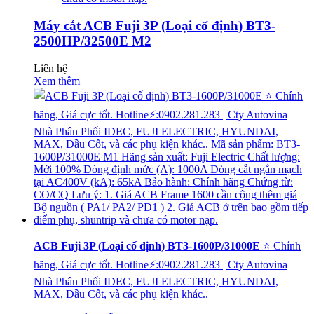
Máy cắt ACB Fuji 3P (Loại cố định) BT3-
2500HP/32500E M2
Liên hệ
Xem thêm
ACB Fuji 3P (Loại cố định) BT3-1600P/31000E
⭐ Chính
hãng, Giá cực tốt. Hotline⚡:0902.281.283 | Cty Autovina
Nhà Phân Phối IDEC, FUJI ELECTRIC, HYUNDAI,
MAX, Đầu Cốt, và các phụ kiện khác..