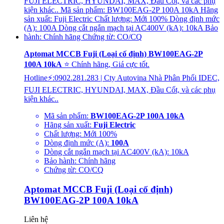
Aptomat MCCB Fuji (Loại cố định) BW100EAG-2P
100A 10kA
⭐ Chính hãng, Giá cực tốt.
Hotline⚡:0902.281.283 | Cty Autovina Nhà Phân Phối IDEC,
FUJI ELECTRIC, HYUNDAI, MAX, Đầu Cốt, và các phụ
kiện khác..
Mã sản phẩm:
BW100EAG-2P 100A 10kA
Hãng sản xuất:
Fuji Electric
Chất lượng: Mới 100%
Dòng định mức (A):
100A
Dòng cắt ngắn mạch tại AC400V (kA): 10kA
Bảo hành: Chính hãng
Chứng từ: CO/CQ
Aptomat MCCB Fuji (Loại cố định)
BW100EAG-2P 100A 10kA
Liên hệ