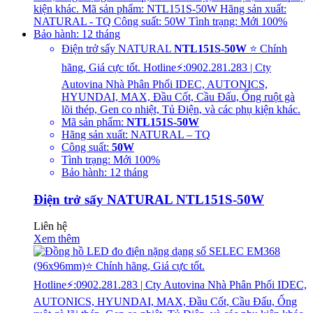
Điện trở sấy NATURAL
NTL151S-50W
⭐ Chính
hãng, Giá cực tốt. Hotline⚡:0902.281.283 | Cty
Autovina Nhà Phân Phối IDEC, AUTONICS,
HYUNDAI, MAX, Đầu Cốt, Cầu Đấu, Ống ruột gà
lõi thép, Gen co nhiệt, Tủ Điện, và các phụ kiện khác.
Mã sản phẩm:
NTL151S-50W
Hãng sản xuất: NATURAL – TQ
Công suất:
50W
Tình trạng: Mới 100%
Bảo hành: 12 tháng
Điện trở sấy NATURAL NTL151S-50W
Liên hệ
Xem thêm