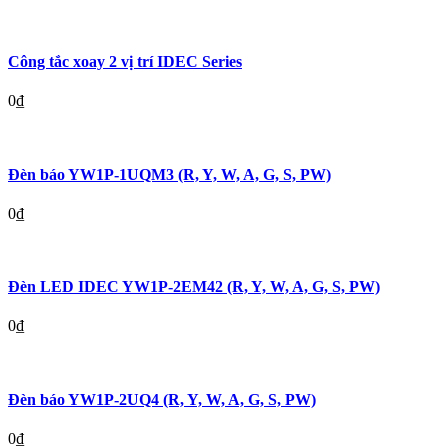
Công tắc xoay 2 vị trí IDEC Series
0
₫
Đèn báo YW1P-1UQM3 (R, Y, W, A, G, S, PW)
0
₫
Đèn LED IDEC YW1P-2EM42 (R, Y, W, A, G, S, PW)
0
₫
Đèn báo YW1P-2UQ4 (R, Y, W, A, G, S, PW)
0
₫