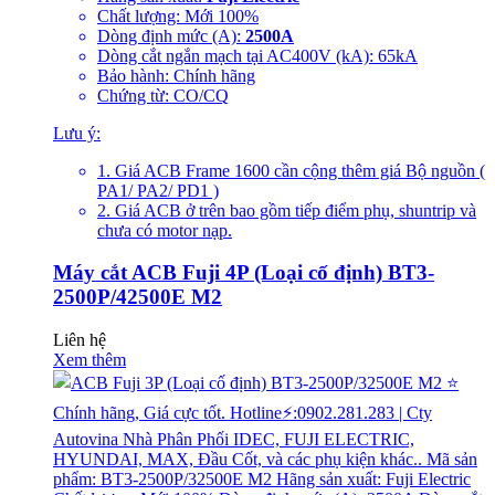
Chất lượng: Mới 100%
Dòng định mức (A):
2500A
Dòng cắt ngắn mạch tại AC400V (kA): 65kA
Bảo hành: Chính hãng
Chứng từ: CO/CQ
Lưu ý:
1. Giá ACB Frame 1600 cần cộng thêm giá Bộ nguồn (
PA1/ PA2/ PD1 )
2. Giá ACB ở trên bao gồm tiếp điểm phụ, shuntrip và
chưa có motor nạp.
Máy cắt ACB Fuji 4P (Loại cố định) BT3-
2500P/42500E M2
Liên hệ
Xem thêm