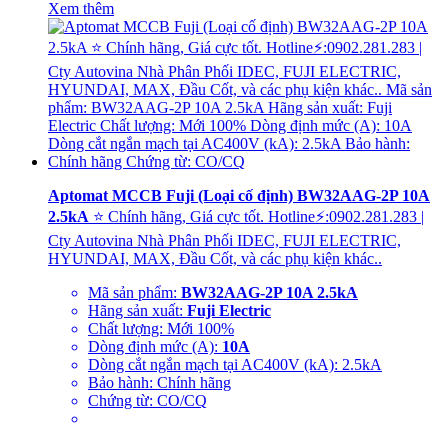
Xem thêm
Aptomat MCCB Fuji (Loại cố định) BW32AAG-2P 10A
2.5kA
⭐ Chính hãng, Giá cực tốt. Hotline⚡:0902.281.283 |
Cty Autovina Nhà Phân Phối IDEC, FUJI ELECTRIC,
HYUNDAI, MAX, Đầu Cốt, và các phụ kiện khác..
Mã sản phẩm:
BW32AAG-2P 10A 2.5kA
Hãng sản xuất:
Fuji Electric
Chất lượng: Mới 100%
Dòng định mức (A):
10A
Dòng cắt ngắn mạch tại AC400V (kA): 2.5kA
Bảo hành: Chính hãng
Chứng từ: CO/CQ