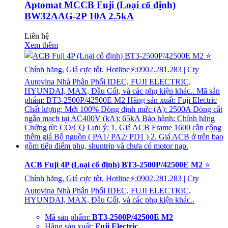
Aptomat MCCB Fuji (Loại cố định)
BW32AAG-2P 10A 2.5kA
Liên hệ
Xem thêm
ACB Fuji 4P (Loại cố định) BT3-2500P/42500E M2
⭐
Chính hãng, Giá cực tốt. Hotline⚡:0902.281.283 | Cty
Autovina Nhà Phân Phối IDEC, FUJI ELECTRIC,
HYUNDAI, MAX, Đầu Cốt, và các phụ kiện khác..
Mã sản phẩm:
BT3-2500P/42500E M2
Hãng sản xuất:
Fuji Electric