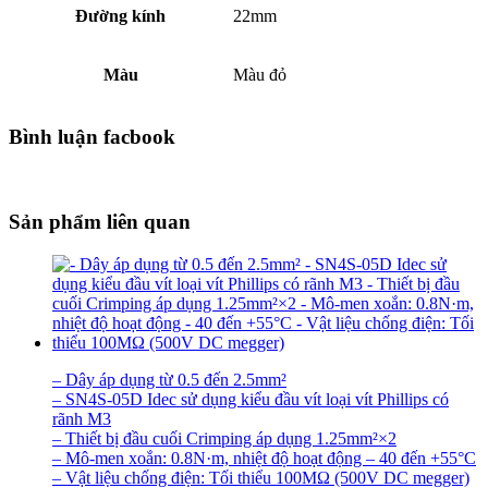
Đường kính
22mm
Màu
Màu đỏ
Bình luận facbook
Sản phẩm liên quan
– Dây áp dụng từ 0.5 đến 2.5mm²
– SN4S-05D Idec sử dụng kiểu đầu vít loại vít Phillips có
rãnh M3
– Thiết bị đầu cuối Crimping áp dụng 1.25mm²×2
– Mô-men xoắn: 0.8N·m, nhiệt độ hoạt động – 40 đến +55°C
– Vật liệu chống điện: Tối thiểu 100MΩ (500V DC megger)