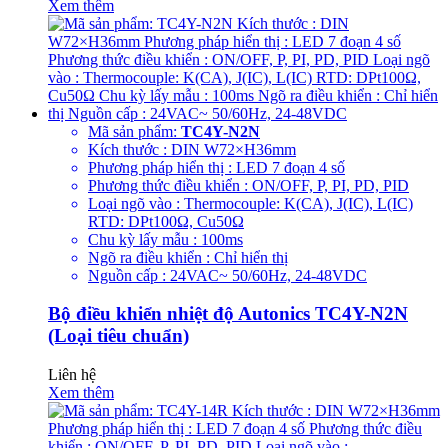
Xem thêm
Mã sản phẩm:
TC4Y-N2N
Kích thước : DIN W72×H36mm
Phương pháp hiển thị : LED 7 đoạn 4 số
Phương thức điều khiển : ON/OFF, P, PI, PD, PID
Loại ngõ vào : Thermocouple: K(CA), J(IC), L(IC)
RTD: DPt100Ω, Cu50Ω
Chu kỳ lấy mẫu : 100ms
Ngõ ra điều khiển : Chỉ hiển thị
Nguồn cấp : 24VAC~ 50/60Hz, 24-48VDC
Bộ điều khiển nhiệt độ Autonics TC4Y-N2N
(Loại tiêu chuẩn)
Liên hệ
Xem thêm