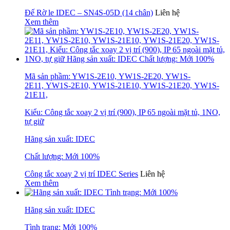
Đế Rờ le IDEC – SN4S-05D (14 chân)
Liên hệ
Xem thêm
Mã sản phầm: YW1S-2E10, YW1S-2E20, YW1S-
2E11, YW1S-2E10, YW1S-21E10, YW1S-21E20, YW1S-
21E11,
Kiểu: Công tắc xoay 2 vị trí (900), IP 65 ngoài mặt tủ, 1NO,
tự giữ
Hãng sản xuất: IDEC
Chất lượng: Mới 100%
Công tắc xoay 2 vị trí IDEC Series
Liên hệ
Xem thêm
Hãng sản xuất: IDEC
Tình trạng: Mới 100%