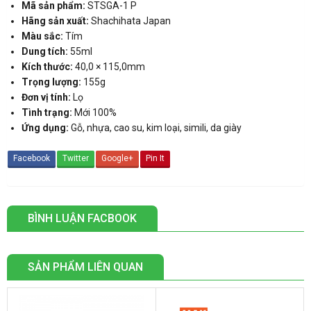
Mã sản phẩm:
STSGA-1 P
Hãng sản xuất:
Shachihata Japan
Màu sắc:
Tím
Dung tích:
55ml
Kích thước:
40,0 × 115,0mm
Trọng lượng:
155g
Đơn vị tính:
Lọ
Tình trạng:
Mới 100%
Ứng dụng:
Gỗ, nhựa, cao su, kim loại, simili, da giày
Facebook
Twitter
Google+
Pin It
BÌNH LUẬN FACBOOK
SẢN PHẨM LIÊN QUAN