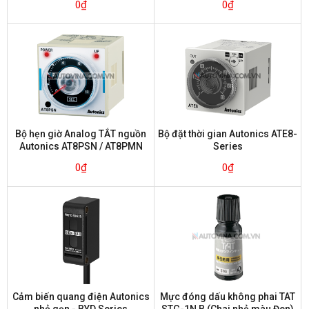
0
₫
0
₫
Bộ hẹn giờ Analog TẮT nguồn
Bộ đặt thời gian Autonics ATE8-
Autonics AT8PSN / AT8PMN
Series
Series
0
₫
0
₫
Cảm biến quang điện Autonics
Mực đóng dấu không phai TAT
nhỏ gọn - BYD Series
STG-1N B (Chai nhỏ màu Đen)