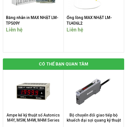
Băng nhãn in MAX NHẬT LM-
Ống lồng MAX NHẬT LM-
TP509Y
TU436L2
Liên hệ
Liên hệ
CÓ THỂ BẠN QUAN TÂM
Ampe kế kỹ thuật số Autonics
Bộ chuyển đổi giao tiếp bộ
M4Y, M5W, M4W, M4M Series
khuếch đại sợi quang kỹ thuật
số Autonics BFC-N