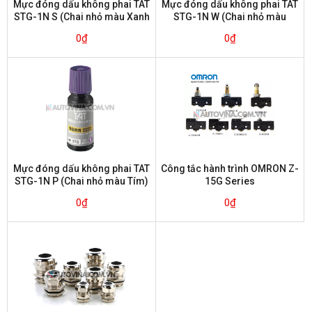
Mực đóng dấu không phai TAT
Mực đóng dấu không phai TAT
STG-1N S (Chai nhỏ màu Xanh
STG-1N W (Chai nhỏ màu
da trời)
Trắng)
0
₫
0
₫
Mực đóng dấu không phai TAT
Công tắc hành trình OMRON Z-
STG-1N P (Chai nhỏ màu Tím)
15G Series
0
₫
0
₫