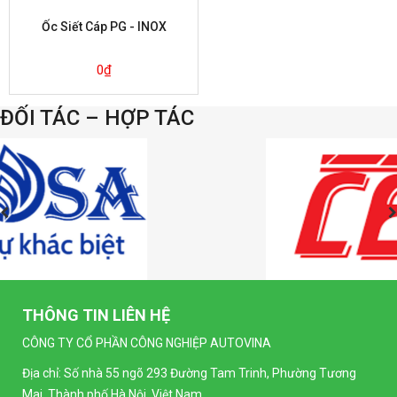
Ốc Siết Cáp PG - INOX
0
₫
ĐỐI TÁC – HỢP TÁC
THÔNG TIN LIÊN HỆ
CÔNG TY CỔ PHẦN CÔNG NGHIỆP AUTOVINA
Địa chỉ: Số nhà 55 ngõ 293 Đường Tam Trinh, Phường Tương
Mai, Thành phố Hà Nội, Việt Nam.