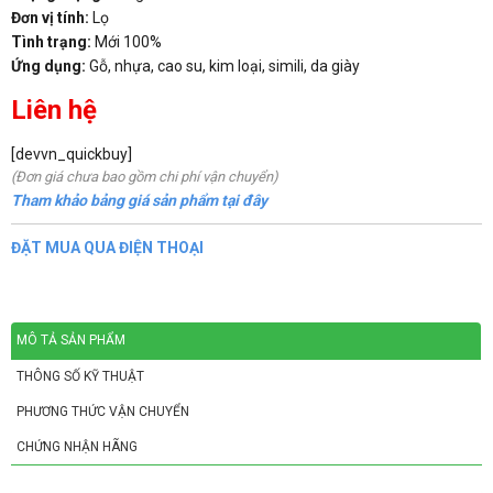
Đơn vị tính:
Lọ
Tình trạng:
Mới 100%
Ứng dụng:
Gỗ, nhựa, cao su, kim loại, simili, da giày
Liên hệ
[devvn_quickbuy]
(Đơn giá chưa bao gồm chi phí vận chuyển)
Tham khảo bảng giá sản phẩm tại đây
ĐẶT MUA QUA ĐIỆN THOẠI
MÔ TẢ SẢN PHẨM
THÔNG SỐ KỸ THUẬT
PHƯƠNG THỨC VẬN CHUYỂN
CHỨNG NHẬN HÃNG