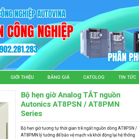
GIỚI THIỆU
BẢNG GIÁ
CATOLOG
TIN TỨC
Bộ hẹn giờ Analog TẮT nguồn
Autonics AT8PSN / AT8PMN
Series
Bộ hẹn giờ tương tự thời gian trễ ngắt nguồn dòng AT8PSN /
AT8PMN lý tưởng để bảo vệ mạch và khởi động lại hệ thống