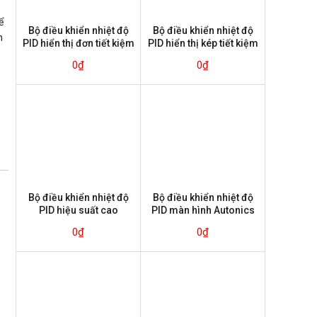
n
ể
Bộ điều khiển nhiệt độ
Bộ điều khiển nhiệt độ
h
PID hiển thị đơn tiết kiệm
PID hiển thị kép tiết kiệm
Autonics TC Series
Autonics TCN Series
0
₫
0
₫
Bộ điều khiển nhiệt độ
Bộ điều khiển nhiệt độ
PID hiệu suất cao
PID màn hình Autonics
Autonics TK Series
TR1D Series
0
₫
0
₫