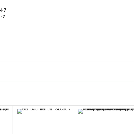
N-7
-7