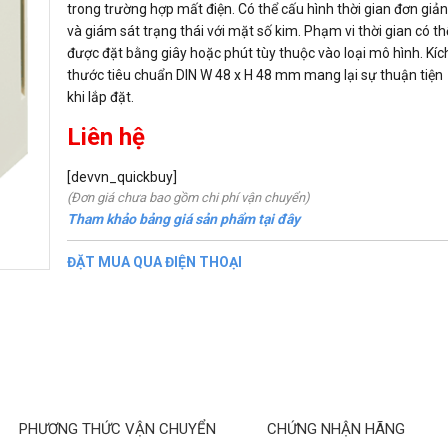
trong trường hợp mất điện. Có thể cấu hình thời gian đơn giả
và giám sát trạng thái với mặt số kim. Phạm vi thời gian có th
được đặt bằng giây hoặc phút tùy thuộc vào loại mô hình. Kíc
thước tiêu chuẩn DIN W 48 x H 48 mm mang lại sự thuận tiện
khi lắp đặt.
Liên hệ
[devvn_quickbuy]
(Đơn giá chưa bao gồm chi phí vận chuyển)
Tham khảo bảng giá sản phẩm tại đây
ĐẶT MUA QUA ĐIỆN THOẠI
PHƯƠNG THỨC VẬN CHUYỂN
CHỨNG NHẬN HÃNG