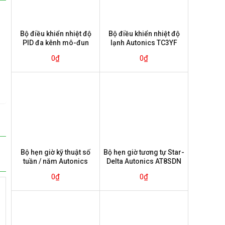
Bộ điều khiển nhiệt độ
Bộ điều khiển nhiệt độ
PID đa kênh mô-đun
lạnh Autonics TC3YF
Autonics TM Series
Series
0
₫
0
₫
Bộ hẹn giờ kỹ thuật số
Bộ hẹn giờ tương tự Star-
tuần / năm Autonics
Delta Autonics AT8SDN
LE7M-2 Series
Series
0
₫
0
₫