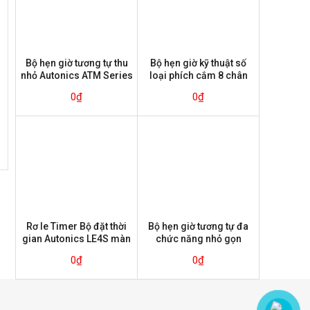
Bộ hẹn giờ tương tự thu
Bộ hẹn giờ kỹ thuật số
nhỏ Autonics ATM Series
loại phích cắm 8 chân
Autonics PSE Series
0
₫
0
₫
Rơ le Timer Bộ đặt thời
Bộ hẹn giờ tương tự đa
gian Autonics LE4S màn
chức năng nhỏ gọn
hình LCD
Autonics ATS Series
0
₫
0
₫