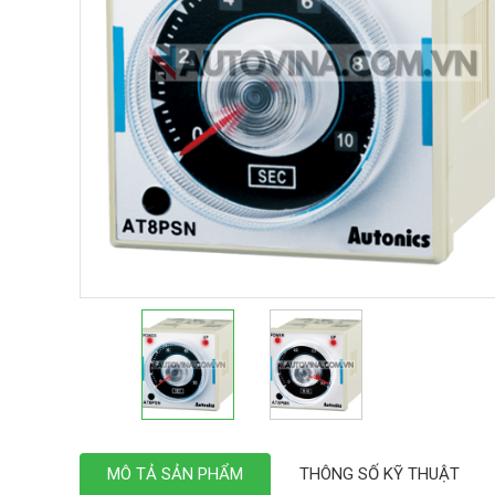
MÔ TẢ SẢN PHẨM
THÔNG SỐ KỸ THUẬT