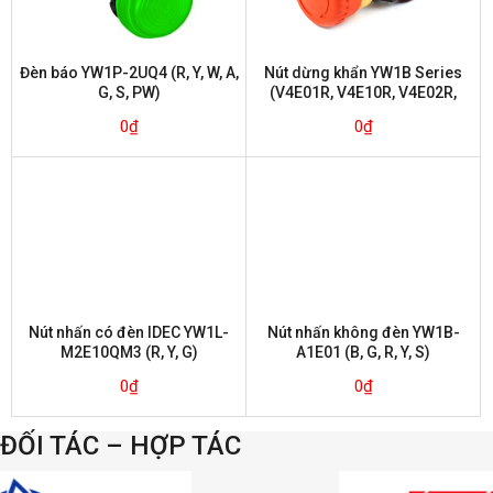
Đèn báo YW1P-2UQ4 (R, Y, W, A,
Nút dừng khẩn YW1B Series
G, S, PW)
(V4E01R, V4E10R, V4E02R,
V4E20R, V4E11R)
0
₫
0
₫
Nút nhấn có đèn IDEC YW1L-
Nút nhấn không đèn YW1B-
M2E10QM3 (R, Y, G)
A1E01 (B, G, R, Y, S)
0
₫
0
₫
ĐỐI TÁC – HỢP TÁC