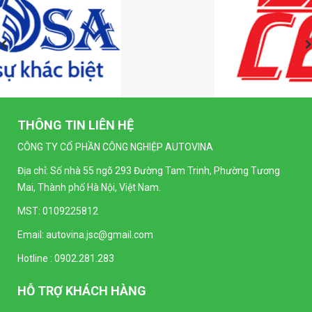
THÔNG TIN LIÊN HỆ
CÔNG TY CỔ PHẦN CÔNG NGHIỆP AUTOVINA
Địa chỉ: Số nhà 55 ngõ 293 Đường Tam Trinh, Phường Tương
Mai, Thành phố Hà Nội, Việt Nam.
MST: 0109225812
Email:
autovina.jsc@gmail.com
Hotline :
0902.281.283
HỖ TRỢ KHÁCH HÀNG