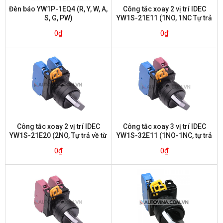
Đèn báo YW1P-1EQ4 (R, Y, W, A,
Công tắc xoay 2 vị trí IDEC
S, G, PW)
YW1S-21E11 (1NO, 1NC Tự trả
về từ bên phải)
0
₫
0
₫
Công tắc xoay 2 vị trí IDEC
Công tắc xoay 3 vị trí IDEC
YW1S-21E20 (2NO, Tự trả về từ
YW1S-32E11 (1NO-1NC, tự trả
bên phải)
về từ bên trái)
0
₫
0
₫