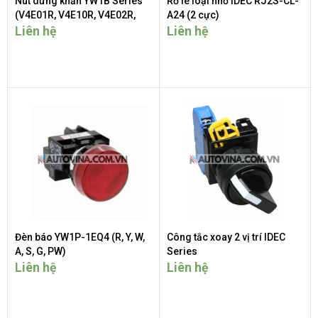
Nút dừng khẩn YW1B Series
Rờ le loại nhỏ IDEC RJ2S-CL-
(V4E01R, V4E10R, V4E02R,
A24 (2 cực)
V4E20R, V4E11R)
Liên hệ
Liên hệ
Đèn báo YW1P-1EQ4 (R, Y, W,
Công tắc xoay 2 vị trí IDEC
A, S, G, PW)
Series
Liên hệ
Liên hệ