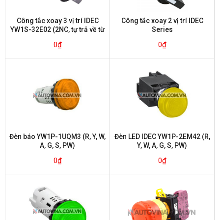
Công tắc xoay 3 vị trí IDEC
Công tắc xoay 2 vị trí IDEC
YW1S-32E02 (2NC, tự trả về từ
Series
bên trái)
0
₫
0
₫
Đèn báo YW1P-1UQM3 (R, Y, W,
Đèn LED IDEC YW1P-2EM42 (R,
A, G, S, PW)
Y, W, A, G, S, PW)
0
₫
0
₫