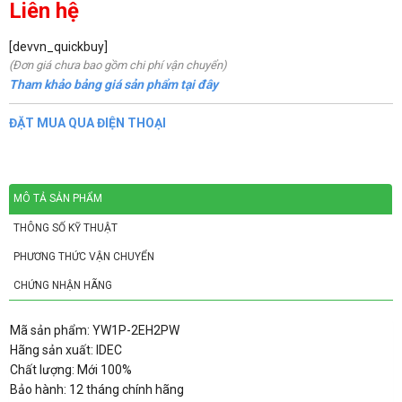
Liên hệ
[devvn_quickbuy]
(Đơn giá chưa bao gồm chi phí vận chuyển)
Tham khảo bảng giá sản phẩm tại đây
ĐẶT MUA QUA ĐIỆN THOẠI
MÔ TẢ SẢN PHẨM
THÔNG SỐ KỸ THUẬT
PHƯƠNG THỨC VẬN CHUYỂN
CHỨNG NHẬN HÃNG
Mã sản phẩm: YW1P-2EH2PW
Hãng sản xuất: IDEC
Chất lượng: Mới 100%
Bảo hành: 12 tháng chính hãng