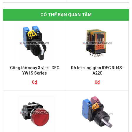
CÓ THỂ BẠN QUAN TÂM
Công tắc xoay 3 vị trí IDEC
Rờ le trung gian IDEC RU4S-
YW1S Series
A220
0
₫
0
₫