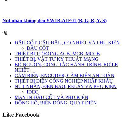
Nút nhấn không đèn YW1B-A1E01 (B, G, R, Y, S)
0
₫
ĐẦU CỐT, CẦU ĐẤU, CO NHIỆT VÀ PHỤ KIỆN
ĐẦU CỐT
THIẾT BỊ TỰ ĐỘNG ACB, MCB, MCCB
THIẾT BỊ, VẬT TƯ KỸ THUẬT MẠNG
BỘ NGUỒN, CÔNG TẮC HÀNH TRÌNH, RƠ LE
NHIỆT
CẢM BIẾN, ENCODER, CẢM BIẾN AN TOÀN
THIẾT BỊ ĐIỆN CÔNG NGHIỆP NHẬP KHẨU
NÚT NHẤN, ĐÈN BÁO, RELAY VÀ PHỤ KIỆN
IDEC
MÁY IN ĐẦU CỐT VÀ PHỤ KIỆN
ĐỒNG HỒ, BIẾN DÒNG, QUẠT ĐIỆN
Like Facebook