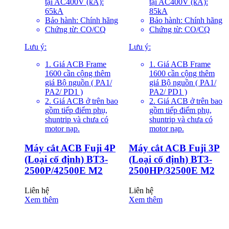
tại AC400V (kA):
tại AC400V (kA):
65kA
85kA
Bảo hành: Chính hãng
Bảo hành: Chính hãng
Chứng từ: CO/CQ
Chứng từ: CO/CQ
Lưu ý:
Lưu ý:
1. Giá ACB Frame
1. Giá ACB Frame
1600 cần cộng thêm
1600 cần cộng thêm
giá Bộ nguồn ( PA1/
giá Bộ nguồn ( PA1/
PA2/ PD1 )
PA2/ PD1 )
2. Giá ACB ở trên bao
2. Giá ACB ở trên bao
gồm tiếp điểm phụ,
gồm tiếp điểm phụ,
shuntrip và chưa có
shuntrip và chưa có
motor nạp.
motor nạp.
Máy cắt ACB Fuji 4P
Máy cắt ACB Fuji 3P
(Loại cố định) BT3-
(Loại cố định) BT3-
2500P/42500E M2
2500HP/32500E M2
Liên hệ
Liên hệ
Xem thêm
Xem thêm