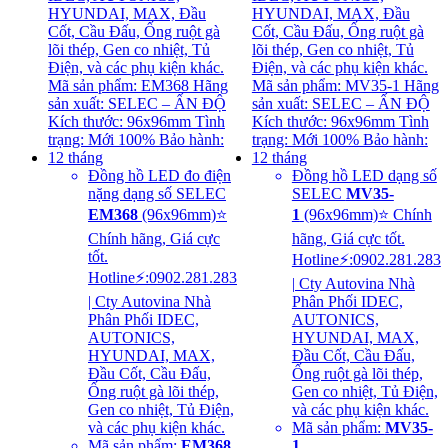
Đồng hồ LED đo điện
Đồng hồ LED dạng số
nặng dạng số SELEC
SELEC
MV35-
EM368
(96x96mm)⭐
1
(96x96mm)⭐ Chính
Chính hãng, Giá cực
hãng, Giá cực tốt.
tốt.
Hotline⚡:0902.281.283
Hotline⚡:0902.281.283
| Cty Autovina Nhà
| Cty Autovina Nhà
Phân Phối IDEC,
Phân Phối IDEC,
AUTONICS,
AUTONICS,
HYUNDAI, MAX,
HYUNDAI, MAX,
Đầu Cốt, Cầu Đấu,
Đầu Cốt, Cầu Đấu,
Ống ruột gà lõi thép,
Ống ruột gà lõi thép,
Gen co nhiệt, Tủ Điện,
Gen co nhiệt, Tủ Điện,
và các phụ kiện khác.
và các phụ kiện khác.
Mã sản phẩm:
MV35-
Mã sản phẩm:
EM368
1