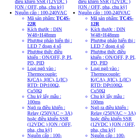
Mã sản phẩm:
TC4S-
Mã sản phẩm:
TC4S-
22R
12R
Kích thước : DIN
Kích thước : DIN
W48×H48mm
W48×H48mm
Phương pháp hiển thị :
Phương pháp hiển thị :
LED 7 đoạn 4 số
LED 7 đoạn 4 số
Phương thức điều
Phương thức điều
khiển : ON/OFF, P, PI,
khiển : ON/OFF, P, PI,
PD, PID
PD, PID
Loại ngõ vào :
Loại ngõ vào :
Thermocouple:
Thermocouple:
K(CA), J(IC), L(IC)
K(CA), J(IC), L(IC)
RTD: DPt100Ω,
RTD: DPt100Ω,
Cu50Ω
Cu50Ω
Chu kỳ lấy mẫu :
Chu kỳ lấy mẫu :
100ms
100ms
Ngõ ra điều khiển :
Ngõ ra điều khiển :
Relay (250VAC ~ 3A)
Relay (250VAC ~ 3A)
hoặc điều khiển SSR
hoặc điều khiển SSR
(12VDC ) [ON / OFF,
(12VDC ) [ON / OFF,
pha, chu kỳ]
pha, chu kỳ]
Nguồn cấp : 100-
Nguồn cấp : 100-