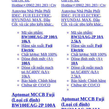
Giá cực tốt.
Giá cực tốt.
Hotline⚡:0902.281.283 | Cty
Hotline⚡:0902.281.283 | Cty
Autovina Nhà Phân Phối
Autovina Nhà Phân Phối
IDEC, FUJI ELECTRIC,
IDEC, FUJI ELECTRIC,
HYUNDAI, MAX, Đầu
HYUNDAI, MAX, Đầu
Cốt, và các phụ kiện khác..
Cốt, và các phụ kiện khác..
Mã sản phẩm:
Mã sản phẩm:
BW100EAG-2P 100A
BW32AAG-2P 10A
10kA
2.5kA
Hãng sản xuất:
Fuji
Hãng sản xuất:
Fuji
Electric
Electric
Chất lượng: Mới 100%
Chất lượng: Mới 100%
Dòng định mức (A):
Dòng định mức (A):
100A
10A
Dòng cắt ngắn mạch
Dòng cắt ngắn mạch
tại AC400V (kA):
tại AC400V (kA):
10kA
2.5kA
Bảo hành: Chính hãng
Bảo hành: Chính hãng
Chứng từ: CO/CQ
Chứng từ: CO/CQ
Aptomat MCCB Fuji
Aptomat MCCB Fuji
(Loại cố định)
(Loại cố định)
BW100EAG-2P 100A