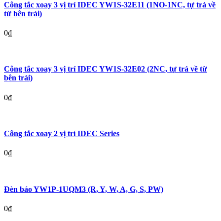
Công tắc xoay 3 vị trí IDEC YW1S-32E11 (1NO-1NC, tự trả về
từ bên trái)
0
₫
Công tắc xoay 3 vị trí IDEC YW1S-32E02 (2NC, tự trả về từ
bên trái)
0
₫
Công tắc xoay 2 vị trí IDEC Series
0
₫
Đèn báo YW1P-1UQM3 (R, Y, W, A, G, S, PW)
0
₫