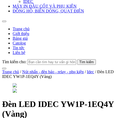
IDEC
MÁY IN ĐẦU CỐT VÀ PHỤ KIỆN
ĐỒNG HỒ, BIẾN DÒNG, QUẠT ĐIỆN
Trang chủ
Giới thiệu
Bảng giá
Catolog
Tin tức
Liên hệ
Tìm kiếm cho:
Trang chủ
/
Nút nhấn - đèn báo - relay - phụ kiện
/
Idec
/ Đèn LED
IDEC YW1P-1EQ4Y (Vàng)
Đèn LED IDEC YW1P-1EQ4Y
(Vàng)