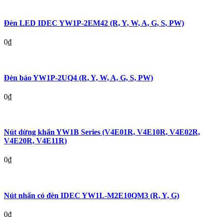
Đèn LED IDEC YW1P-2EM42 (R, Y, W, A, G, S, PW)
0
₫
Đèn báo YW1P-2UQ4 (R, Y, W, A, G, S, PW)
0
₫
Nút dừng khẩn YW1B Series (V4E01R, V4E10R, V4E02R,
V4E20R, V4E11R)
0
₫
Nút nhấn có đèn IDEC YW1L-M2E10QM3 (R, Y, G)
0
₫