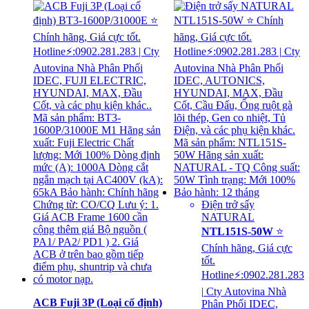
Điện trở sấy
NATURAL
NTL151S-50W
⭐
Chính hãng, Giá cực
tốt.
Hotline⚡:0902.281.283
| Cty Autovina Nhà
ACB Fuji 3P (Loại cố định)
Phân Phối IDEC,