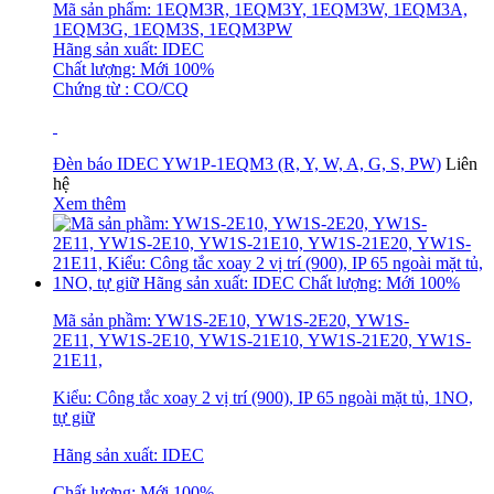
Mã sản phẩm: 1EQM3R, 1EQM3Y, 1EQM3W, 1EQM3A,
1EQM3G, 1EQM3S, 1EQM3PW
Hãng sản xuất: IDEC
Chất lượng: Mới 100%
Chứng từ : CO/CQ
Đèn báo IDEC YW1P-1EQM3 (R, Y, W, A, G, S, PW)
Liên
hệ
Xem thêm
Mã sản phầm: YW1S-2E10, YW1S-2E20, YW1S-
2E11, YW1S-2E10, YW1S-21E10, YW1S-21E20, YW1S-
21E11,
Kiểu: Công tắc xoay 2 vị trí (900), IP 65 ngoài mặt tủ, 1NO,
tự giữ
Hãng sản xuất: IDEC
Chất lượng: Mới 100%