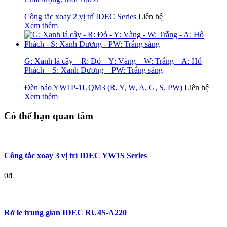
Công tắc xoay 2 vị trí IDEC Series
Liên hệ
Xem thêm
G: Xanh lá cây – R: Đỏ – Y: Vàng – W: Trắng – A: Hổ
Phách – S: Xanh Dương – PW: Trắng sáng
Đèn báo YW1P-1UQM3 (R, Y, W, A, G, S, PW)
Liên hệ
Xem thêm
Có thể bạn quan tâm
Công tắc xoay 3 vị trí IDEC YW1S Series
0
₫
Rờ le trung gian IDEC RU4S-A220