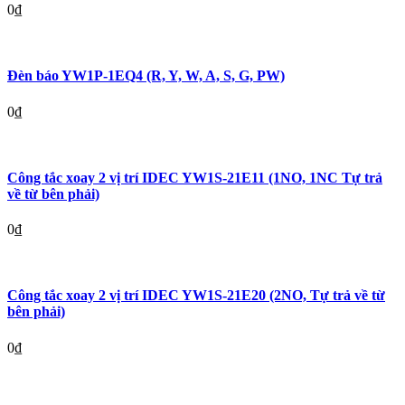
0
₫
Đèn báo YW1P-1EQ4 (R, Y, W, A, S, G, PW)
0
₫
Công tắc xoay 2 vị trí IDEC YW1S-21E11 (1NO, 1NC Tự trả
về từ bên phải)
0
₫
Công tắc xoay 2 vị trí IDEC YW1S-21E20 (2NO, Tự trả về từ
bên phải)
0
₫