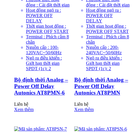
động : Cài đặt thời gian
động : Cài đặt thời gian
Hoạt động ngõ ra :
Hoạt động ngõ ra :
POWER OFF
POWER OFF
DELAY
DELAY
Thời gian hoạt động :
Thời gian hoạt động :
POWER OFF START
POWER OFF START
Terminal : Phích cắm 8
Terminal : Phích cắm 8
chân
chân
Nguồn cấp : 100-
Nguồn cấp : 200-
120VAC~50/60Hz
240VAC~50/60Hz
Ngõ ra điều khiển :
Ngõ ra điều khiển :
Giới hạn thời gian
Giới hạn thời gian
SPDT (1c): 2
SPDT (1c): 2
Bộ định thời Analog –
Bộ định thời Analog –
Power Off Delay
Power Off Delay
Autonics AT8PMN-6
Autonics AT8PMN
Liên hệ
Liên hệ
Xem thêm
Xem thêm