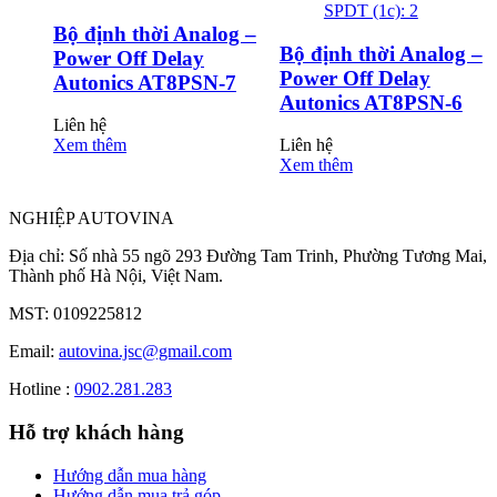
SPDT (1c): 2
Bộ định thời Analog –
Bộ định thời Analog –
Power Off Delay
Power Off Delay
Autonics AT8PSN-7
Autonics AT8PSN-6
Liên hệ
Xem thêm
Liên hệ
Xem thêm
NGHIỆP AUTOVINA
Địa chỉ: Số nhà 55 ngõ 293 Đường Tam Trinh, Phường Tương Mai,
Thành phố Hà Nội, Việt Nam.
MST: 0109225812
Email:
autovina.jsc@gmail.com
Hotline :
0902.281.283
Hỗ trợ khách hàng
Hướng dẫn mua hàng
Hướng dẫn mua trả góp