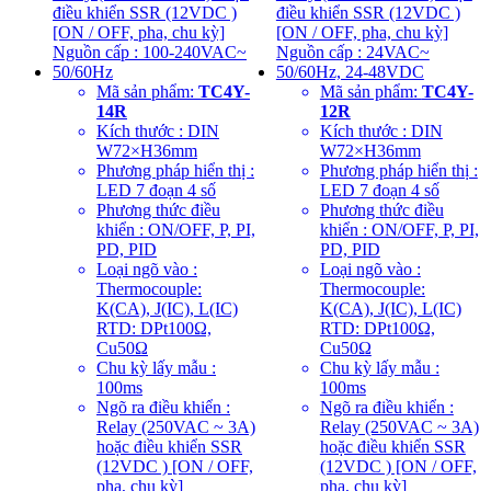
Mã sản phẩm:
TC4Y-
Mã sản phẩm:
TC4Y-
14R
12R
Kích thước : DIN
Kích thước : DIN
W72×H36mm
W72×H36mm
Phương pháp hiển thị :
Phương pháp hiển thị :
LED 7 đoạn 4 số
LED 7 đoạn 4 số
Phương thức điều
Phương thức điều
khiển : ON/OFF, P, PI,
khiển : ON/OFF, P, PI,
PD, PID
PD, PID
Loại ngõ vào :
Loại ngõ vào :
Thermocouple:
Thermocouple:
K(CA), J(IC), L(IC)
K(CA), J(IC), L(IC)
RTD: DPt100Ω,
RTD: DPt100Ω,
Cu50Ω
Cu50Ω
Chu kỳ lấy mẫu :
Chu kỳ lấy mẫu :
100ms
100ms
Ngõ ra điều khiển :
Ngõ ra điều khiển :
Relay (250VAC ~ 3A)
Relay (250VAC ~ 3A)
hoặc điều khiển SSR
hoặc điều khiển SSR
(12VDC ) [ON / OFF,
(12VDC ) [ON / OFF,
pha, chu kỳ]
pha, chu kỳ]