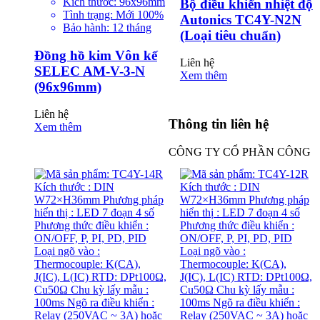
Kích thước: 96x96mm
Bộ điều khiển nhiệt độ
Tình trạng: Mới 100%
Autonics TC4Y-N2N
Bảo hành: 12 tháng
(Loại tiêu chuẩn)
Đồng hồ kim Vôn kế
Liên hệ
SELEC AM-V-3-N
Xem thêm
(96x96mm)
Liên hệ
Thông tin liên hệ
Xem thêm
CÔNG TY CỔ PHẦN CÔNG