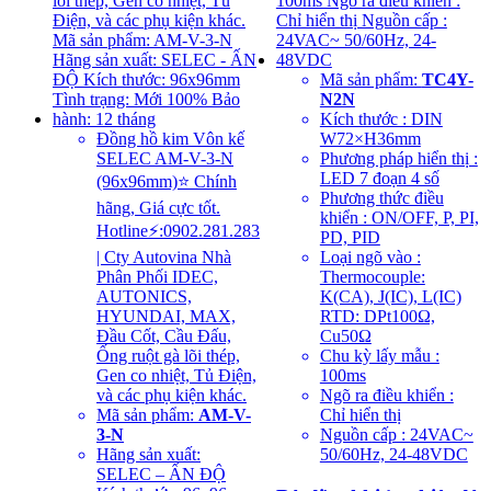
Mã sản phẩm:
TC4Y-
N2N
Kích thước : DIN
Đồng hồ kim Vôn kế
W72×H36mm
SELEC AM-V-3-N
Phương pháp hiển thị :
LED 7 đoạn 4 số
(96x96mm)⭐ Chính
Phương thức điều
hãng, Giá cực tốt.
khiển : ON/OFF, P, PI,
Hotline⚡:0902.281.283
PD, PID
| Cty Autovina Nhà
Loại ngõ vào :
Phân Phối IDEC,
Thermocouple:
AUTONICS,
K(CA), J(IC), L(IC)
HYUNDAI, MAX,
RTD: DPt100Ω,
Đầu Cốt, Cầu Đấu,
Cu50Ω
Ống ruột gà lõi thép,
Chu kỳ lấy mẫu :
Gen co nhiệt, Tủ Điện,
100ms
và các phụ kiện khác.
Ngõ ra điều khiển :
Mã sản phẩm:
AM-V-
Chỉ hiển thị
3-N
Nguồn cấp : 24VAC~
Hãng sản xuất:
50/60Hz, 24-48VDC
SELEC – ẤN ĐỘ