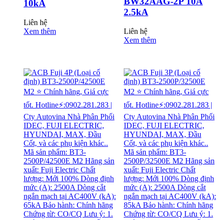
BW32AAG-2P 10A
10kA
2.5kA
Liên hệ
Xem thêm
Liên hệ
Xem thêm