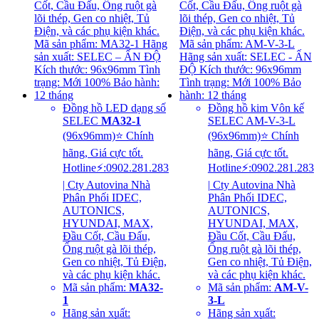
Đồng hồ LED dạng số
Đồng hồ kim Vôn kế
SELEC
MA32-1
SELEC AM-V-3-L
(96x96mm)⭐ Chính
(96x96mm)⭐ Chính
hãng, Giá cực tốt.
hãng, Giá cực tốt.
Hotline⚡:0902.281.283
Hotline⚡:0902.281.283
| Cty Autovina Nhà
| Cty Autovina Nhà
Phân Phối IDEC,
Phân Phối IDEC,
AUTONICS,
AUTONICS,
HYUNDAI, MAX,
HYUNDAI, MAX,
Đầu Cốt, Cầu Đấu,
Đầu Cốt, Cầu Đấu,
Ống ruột gà lõi thép,
Ống ruột gà lõi thép,
Gen co nhiệt, Tủ Điện,
Gen co nhiệt, Tủ Điện,
và các phụ kiện khác.
và các phụ kiện khác.
Mã sản phẩm:
MA32-
Mã sản phẩm:
AM-V-
1
3-L
Hãng sản xuất:
Hãng sản xuất: