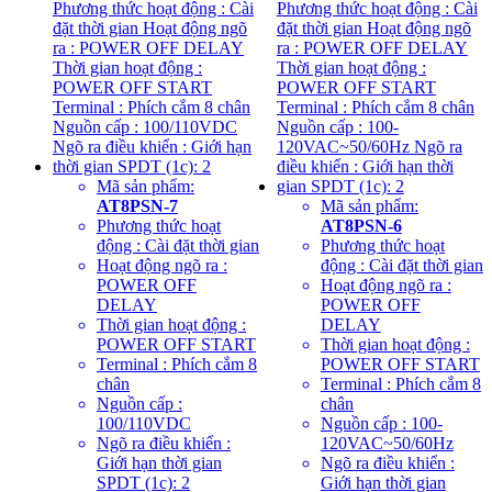
Mã sản phẩm:
AT8PSN-7
Mã sản phẩm:
Phương thức hoạt
AT8PSN-6
động : Cài đặt thời gian
Phương thức hoạt
Hoạt động ngõ ra :
động : Cài đặt thời gian
POWER OFF
Hoạt động ngõ ra :
DELAY
POWER OFF
Thời gian hoạt động :
DELAY
POWER OFF START
Thời gian hoạt động :
Terminal : Phích cắm 8
POWER OFF START
chân
Terminal : Phích cắm 8
Nguồn cấp :
chân
100/110VDC
Nguồn cấp : 100-
Ngõ ra điều khiển :
120VAC~50/60Hz
Giới hạn thời gian
Ngõ ra điều khiển :
SPDT (1c): 2
Giới hạn thời gian