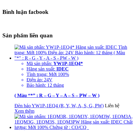
Bình luận facbook
Sản phẩm liên quan
Mã sản phẩn:
YW1P-1EQ4*
Hãng sản xuất:
IDEC
Tình trạng: Mới 100%
Điện áp: 24V
Bảo hành: 12 tháng
( Màu “*” : R – G – Y – A – S – PW – W )
Đèn báo YW1P-1EQ4 (R, Y, W, A, S, G, PW)
Liên hệ
Xem thêm