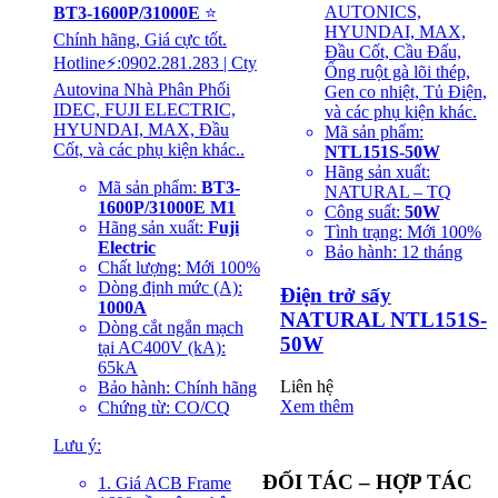
AUTONICS,
BT3-1600P/31000E
⭐
HYUNDAI, MAX,
Chính hãng, Giá cực tốt.
Đầu Cốt, Cầu Đấu,
Hotline⚡:0902.281.283 | Cty
Ống ruột gà lõi thép,
Autovina Nhà Phân Phối
Gen co nhiệt, Tủ Điện,
IDEC, FUJI ELECTRIC,
và các phụ kiện khác.
HYUNDAI, MAX, Đầu
Mã sản phẩm:
Cốt, và các phụ kiện khác..
NTL151S-50W
Hãng sản xuất:
Mã sản phẩm:
BT3-
NATURAL – TQ
1600P/31000E M1
Công suất:
50W
Hãng sản xuất:
Fuji
Tình trạng: Mới 100%
Electric
Bảo hành: 12 tháng
Chất lượng: Mới 100%
Dòng định mức (A):
Điện trở sấy
1000A
NATURAL NTL151S-
Dòng cắt ngắn mạch
50W
tại AC400V (kA):
65kA
Liên hệ
Bảo hành: Chính hãng
Xem thêm
Chứng từ: CO/CQ
Lưu ý:
ĐỐI TÁC – HỢP TÁC
1. Giá ACB Frame