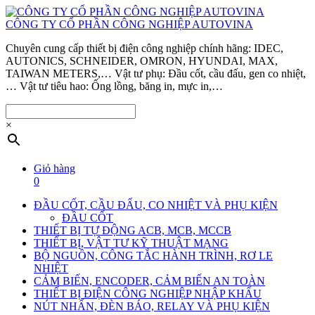
CÔNG TY CỔ PHẦN CÔNG NGHIỆP AUTOVINA
Chuyên cung cấp thiết bị điện công nghiệp chính hãng: IDEC,
AUTONICS, SCHNEIDER, OMRON, HYUNDAI, MAX,
TAIWAN METERS,… Vật tư phụ: Đầu cốt, cầu đấu, gen co nhiệt,
… Vật tư tiêu hao: Ống lồng, băng in, mực in,…
×
Giỏ hàng
0
ĐẦU CỐT, CẦU ĐẤU, CO NHIỆT VÀ PHỤ KIỆN
ĐẦU CỐT
THIẾT BỊ TỰ ĐỘNG ACB, MCB, MCCB
THIẾT BỊ, VẬT TƯ KỸ THUẬT MẠNG
BỘ NGUỒN, CÔNG TẮC HÀNH TRÌNH, RƠ LE
NHIỆT
CẢM BIẾN, ENCODER, CẢM BIẾN AN TOÀN
THIẾT BỊ ĐIỆN CÔNG NGHIỆP NHẬP KHẨU
NÚT NHẤN, ĐÈN BÁO, RELAY VÀ PHỤ KIỆN