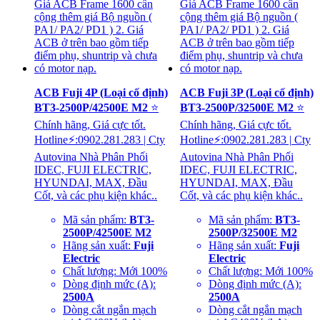
ACB Fuji 4P (Loại cố định)
ACB Fuji 3P (Loại cố định)
BT3-2500P/42500E M2
⭐
BT3-2500P/32500E M2
⭐
Chính hãng, Giá cực tốt.
Chính hãng, Giá cực tốt.
Hotline⚡:0902.281.283 | Cty
Hotline⚡:0902.281.283 | Cty
Autovina Nhà Phân Phối
Autovina Nhà Phân Phối
IDEC, FUJI ELECTRIC,
IDEC, FUJI ELECTRIC,
HYUNDAI, MAX, Đầu
HYUNDAI, MAX, Đầu
Cốt, và các phụ kiện khác..
Cốt, và các phụ kiện khác..
Mã sản phẩm:
BT3-
Mã sản phẩm:
BT3-
2500P/42500E M2
2500P/32500E M2
Hãng sản xuất:
Fuji
Hãng sản xuất:
Fuji
Electric
Electric
Chất lượng: Mới 100%
Chất lượng: Mới 100%
Dòng định mức (A):
Dòng định mức (A):
2500A
2500A
Dòng cắt ngắn mạch
Dòng cắt ngắn mạch