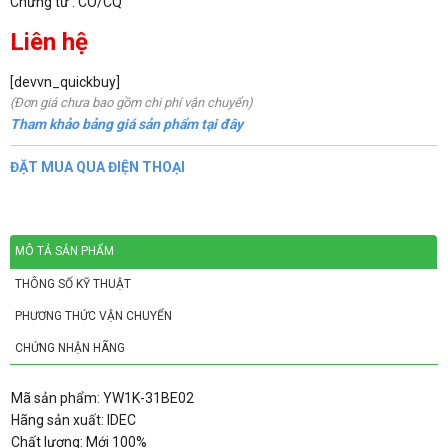
Chứng từ : CO/CQ
Liên hệ
[devvn_quickbuy]
(Đơn giá chưa bao gồm chi phí vận chuyển)
Tham khảo bảng giá sản phẩm tại đây
ĐẶT MUA QUA ĐIỆN THOẠI
MÔ TẢ SẢN PHẨM
THÔNG SỐ KỸ THUẬT
PHƯƠNG THỨC VẬN CHUYỂN
CHỨNG NHẬN HÃNG
Mã sản phẩm: YW1K-31BE02
Hãng sản xuất: IDEC
Chất lượng: Mới 100%