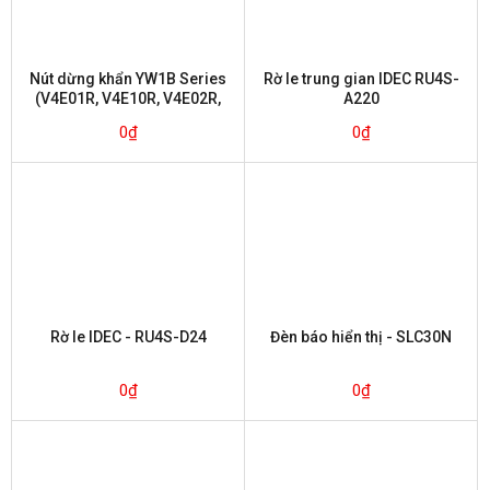
Nút dừng khẩn YW1B Series
Rờ le trung gian IDEC RU4S-
(V4E01R, V4E10R, V4E02R,
A220
V4E20R, V4E11R)
0
₫
0
₫
Rờ le IDEC - RU4S-D24
Đèn báo hiển thị - SLC30N
0
₫
0
₫