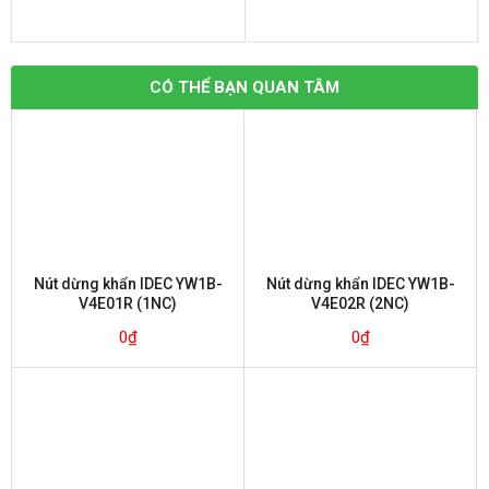
CÓ THỂ BẠN QUAN TÂM
Nút dừng khẩn IDEC YW1B-
Nút dừng khẩn IDEC YW1B-
V4E01R (1NC)
V4E02R (2NC)
0
₫
0
₫