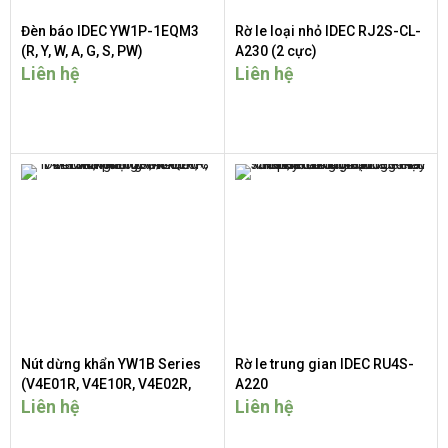
Đèn báo IDEC YW1P-1EQM3
Rờ le loại nhỏ IDEC RJ2S-CL-
(R, Y, W, A, G, S, PW)
A230 (2 cực)
Liên hệ
Liên hệ
Nút dừng khẩn YW1B Series
Rờ le trung gian IDEC RU4S-
(V4E01R, V4E10R, V4E02R,
A220
V4E20R, V4E11R)
Liên hệ
Liên hệ