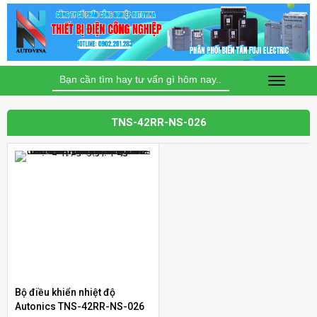
Tìm
kiếm
cho:
TNS-42RR-NS-026
Bộ điều khiển nhiệt độ
Bộ điều khiển nhiệt độ Autonics TC4S-12R
Autonics TNS-42RR-NS-026
(Loại tiêu chuẩn)