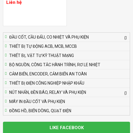
Liên hệ
Liên hệ
Bộ định thời Analog – Power Off Delay
Autonics AT8PMN-6
Liên hệ
ĐẦU CỐT, CẦU ĐẤU, CO NHIỆT VÀ PHỤ KIỆN
THIẾT BỊ TỰ ĐỘNG ACB, MCB, MCCB
Bộ định thời Analog – Power Off Delay
THIẾT BỊ, VẬT TƯ KỸ THUẬT MẠNG
Autonics AT8PMN
Liên hệ
BỘ NGUỒN, CÔNG TẮC HÀNH TRÌNH, RƠ LE NHIỆT
CẢM BIẾN, ENCODER, CẢM BIẾN AN TOÀN
Bộ định thời Analog – Power Off Delay
THIẾT BỊ ĐIỆN CÔNG NGHIỆP NHẬP KHẨU
Autonics AT8PSN-7
NÚT NHẤN, ĐÈN BÁO, RELAY VÀ PHỤ KIỆN
Liên hệ
MÁY IN ĐẦU CỐT VÀ PHỤ KIỆN
ĐỒNG HỒ, BIẾN DÒNG, QUẠT ĐIỆN
Bộ định thời Analog – Power Off Delay
Autonics AT8PSN-6
Liên hệ
LIKE FACEBOOK