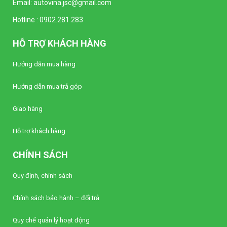
Email:
autovina.jsc@gmail.com
Đồng hồ kim Vôn kế SELEC AM-V-3-L
Hotline :
0902.281.283
(96x96mm)
Liên hệ
HỖ TRỢ KHÁCH HÀNG
Đồng hồ kim Vôn kế SELEC AM-V-3-N
Hướng dẫn mua hàng
(96x96mm)
Liên hệ
Hướng dẫn mua trả góp
Giao hàng
Bộ điều khiển nhiệt độ Autonics TC4Y-N2N
(Loại tiêu chuẩn)
Liên hệ
Hỗ trợ khách hàng
CHÍNH SÁCH
Bộ điều khiển nhiệt độ Autonics TC4Y-14R
(Loại tiêu chuẩn)
Quy định, chính sách
Liên hệ
Chính sách bảo hành – đổi trả
Bộ điều khiển nhiệt độ Autonics TC4Y-12R
Quy chế quản lý hoạt động
(Loại tiêu chuẩn)