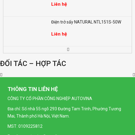
Liên hệ
Điện trở sấy NATURAL NTL151S-50W
Liên hệ
Đồng hồ LED đo điện nặng dạng số SELEC
EM368 (96x96mm)
ĐỐI TÁC – HỢP TÁC
Liên hệ
Đồng hồ LED dạng số SELEC MV35-1
(96x96mm)
THÔNG TIN LIÊN HỆ
Liên hệ
CÔNG TY CỔ PHẦN CÔNG NGHIỆP AUTOVINA
Địa chỉ: Số nhà 55 ngõ 293 Đường Tam Trinh, Phường Tương
Đồng hồ LED dạng số SELEC MA32-1
Mai, Thành phố Hà Nội, Việt Nam.
(96x96mm)
Liên hệ
MST: 0109225812