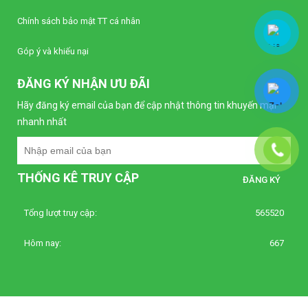
Liên hệ
Chính sách bảo mật TT cá nhân
Bộ điều khiển nhiệt độ Autonics TC4S-22R
Góp ý và khiếu nại
(Loại tiêu chuẩn)
Liên hệ
ĐĂNG KÝ NHẬN ƯU ĐÃI
Hãy đăng ký email của bạn để cập nhật thông tin khuyến mại
Bộ điều khiển nhiệt độ Autonics TC4S-12R
nhanh nhất
(Loại tiêu chuẩn)
Liên hệ
THỐNG KÊ TRUY CẬP
Bộ định thời Analog – Power Off Delay
Autonics AT8PMN-6
Liên hệ
Tổng lượt truy cập:
565520
Hôm nay:
667
Bộ định thời Analog – Power Off Delay
Autonics AT8PMN
Liên hệ