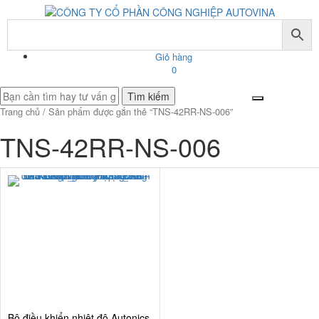
Giỏ hàng
0
Tìm
kiếm
Trang chủ
/ Sản phẩm được gắn thẻ “TNS-42RR-NS-006”
cho:
TNS-42RR-NS-006
Bộ điều khiển nhiệt độ Autonics