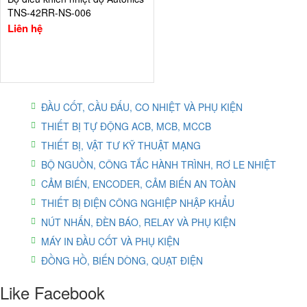
TNS-42RR-NS-006
Liên hệ
ĐẦU CỐT, CẦU ĐẤU, CO NHIỆT VÀ PHỤ KIỆN
THIẾT BỊ TỰ ĐỘNG ACB, MCB, MCCB
THIẾT BỊ, VẬT TƯ KỸ THUẬT MẠNG
BỘ NGUỒN, CÔNG TẮC HÀNH TRÌNH, RƠ LE NHIỆT
CẢM BIẾN, ENCODER, CẢM BIẾN AN TOÀN
THIẾT BỊ ĐIỆN CÔNG NGHIỆP NHẬP KHẨU
NÚT NHẤN, ĐÈN BÁO, RELAY VÀ PHỤ KIỆN
MÁY IN ĐẦU CỐT VÀ PHỤ KIỆN
ĐỒNG HỒ, BIẾN DÒNG, QUẠT ĐIỆN
Like Facebook