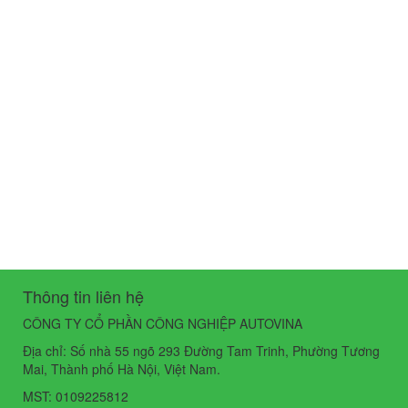
Thông tin liên hệ
CÔNG TY CỔ PHẦN CÔNG NGHIỆP AUTOVINA
Địa chỉ: Số nhà 55 ngõ 293 Đường Tam Trinh, Phường Tương
Mai, Thành phố Hà Nội, Việt Nam.
MST: 0109225812