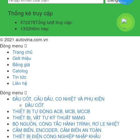
Thống kê truy cập
572278
Tổng lượt truy cập:
1332
Hôm nay:
© 2021 autovina.com.vn
Đóng menu
Trang chủ
Giới thiệu
Bảng giá
Catolog
Tin tức
Liên hệ
Đóng menu
ĐẦU CỐT, CẦU ĐẤU, CO NHIỆT VÀ PHỤ KIỆN
ĐẦU CỐT
THIẾT BỊ TỰ ĐỘNG ACB, MCB, MCCB
THIẾT BỊ, VẬT TƯ KỸ THUẬT MẠNG
BỘ NGUỒN, CÔNG TẮC HÀNH TRÌNH, RƠ LE NHIỆT
CẢM BIẾN, ENCODER, CẢM BIẾN AN TOÀN
THIẾT BỊ ĐIỆN CÔNG NGHIỆP NHẬP KHẨU