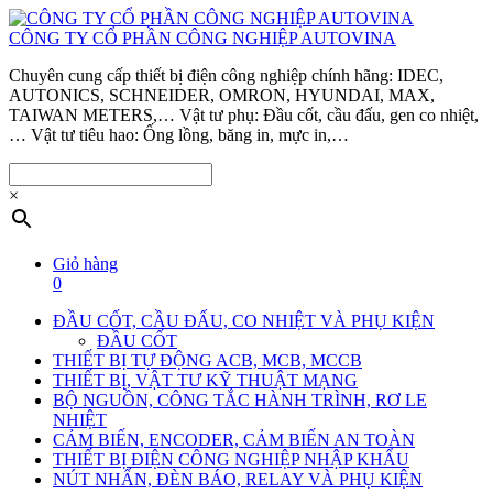
CÔNG TY CỔ PHẦN CÔNG NGHIỆP AUTOVINA
Chuyên cung cấp thiết bị điện công nghiệp chính hãng: IDEC,
AUTONICS, SCHNEIDER, OMRON, HYUNDAI, MAX,
TAIWAN METERS,… Vật tư phụ: Đầu cốt, cầu đấu, gen co nhiệt,
… Vật tư tiêu hao: Ống lồng, băng in, mực in,…
×
Giỏ hàng
0
ĐẦU CỐT, CẦU ĐẤU, CO NHIỆT VÀ PHỤ KIỆN
ĐẦU CỐT
THIẾT BỊ TỰ ĐỘNG ACB, MCB, MCCB
THIẾT BỊ, VẬT TƯ KỸ THUẬT MẠNG
BỘ NGUỒN, CÔNG TẮC HÀNH TRÌNH, RƠ LE
NHIỆT
CẢM BIẾN, ENCODER, CẢM BIẾN AN TOÀN
THIẾT BỊ ĐIỆN CÔNG NGHIỆP NHẬP KHẨU
NÚT NHẤN, ĐÈN BÁO, RELAY VÀ PHỤ KIỆN