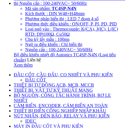
Mã sản phẩm:
TC4SP-N4N
Kích thước : DIN W48×H48mm
Phương pháp hiển thị : LED 7 đoạn 4 số
Phương thức điều khiển : ON/OFF, P, PI, PD, PID
Loại ngõ vào : Thermocouple: K(CA), J(IC), L(IC)
RTD: DPt100Ω, Cu50Ω
Chu kỳ lấy mẫu : 100ms
Ngõ ra điều khiển : Chỉ hiển thị
Nguồn cấp : 100-240VAC~ 50/60Hz
Bộ điều khiển nhiệt độ Autonics TC4SP-N4N (Loại tiêu
chuẩn)
Liên hệ
Xem thêm
ĐẦU CỐT, CẦU ĐẤU, CO NHIỆT VÀ PHỤ KIỆN
ĐẦU CỐT
THIẾT BỊ TỰ ĐỘNG ACB, MCB, MCCB
THIẾT BỊ, VẬT TƯ KỸ THUẬT MẠNG
BỘ NGUỒN, CÔNG TẮC HÀNH TRÌNH, RƠ LE
NHIỆT
CẢM BIẾN, ENCODER, CẢM BIẾN AN TOÀN
THIẾT BỊ ĐIỆN CÔNG NGHIỆP NHẬP KHẨU
NÚT NHẤN, ĐÈN BÁO, RELAY VÀ PHỤ KIỆN
IDEC
MÁY IN ĐẦU CỐT VÀ PHỤ KIỆN