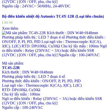
(12VDC ) [ON / OFF, pha, chu kỳ]
Nguồn cấp : 24VAC~ 50/60Hz, 24-48VDC
Bộ điều khiển nhiệt độ Autonics TC4Y-12R (Loại tiêu chuẩn)
Liên hệ
Xem thêm
Mã sản phẩm:
TC4S-22R
Kích thước : DIN W48×H48mm
Phương pháp hiển thị : LED 7 đoạn 4 số
Phương thức điều khiển : ON/OFF, P, PI, PD, PID
Loại ngõ vào : Thermocouple: K(CA), J(IC), L(IC)
RTD: DPt100Ω, Cu50Ω
Chu kỳ lấy mẫu : 100ms
Ngõ ra điều khiển : Relay (250VAC ~ 3A) hoặc điều khiển SSR
(12VDC ) [ON / OFF, pha, chu kỳ]
Nguồn cấp : 100-240VAC