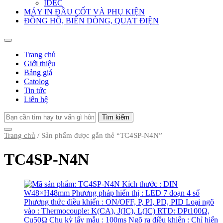
IDEC
MÁY IN ĐẦU CỐT VÀ PHỤ KIỆN
ĐỒNG HỒ, BIẾN DÒNG, QUẠT ĐIỆN
Trang chủ
Giới thiệu
Bảng giá
Catolog
Tin tức
Liên hệ
Tìm
kiếm
cho:
Trang chủ
/ Sản phẩm được gắn thẻ “TC4SP-N4N”
TC4SP-N4N