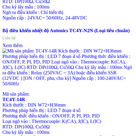
RTD: DPt100Ω, Cu50Ω
Chu kỳ lấy mẫu : 100ms
Ngõ ra điều khiển : Chỉ hiển thị
Nguồn cấp : 24VAC~ 50/60Hz, 24-48VDC
Bộ điều khiển nhiệt độ Autonics TC4Y-N2N (Loại tiêu chuẩn)
Liên hệ
Xem thêm
Mã sản phẩm:
TC4Y-14R
Kích thước : DIN W72×H36mm
Phương pháp hiển thị : LED 7 đoạn 4 số
Phương thức điều khiển : ON/OFF, P, PI, PD, PID
Loại ngõ vào : Thermocouple: K(CA), J(IC), L(IC)
RTD: DPt100Ω, Cu50Ω
Chu kỳ lấy mẫu : 100ms