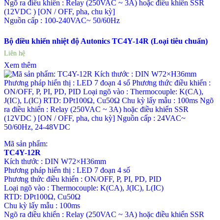
Ngõ ra điều khiển : Relay (250VAC ~ 3A) hoặc điều khiển SSR
(12VDC ) [ON / OFF, pha, chu kỳ]
Nguồn cấp : 100-240VAC~ 50/60Hz
Bộ điều khiển nhiệt độ Autonics TC4Y-14R (Loại tiêu chuẩn)
Liên hệ
Xem thêm
Mã sản phẩm:
TC4Y-12R
Kích thước : DIN W72×H36mm
Phương pháp hiển thị : LED 7 đoạn 4 số
Phương thức điều khiển : ON/OFF, P, PI, PD, PID
Loại ngõ vào : Thermocouple: K(CA), J(IC), L(IC)
RTD: DPt100Ω, Cu50Ω
Chu kỳ lấy mẫu : 100ms
Ngõ ra điều khiển : Relay (250VAC ~ 3A) hoặc điều khiển SSR