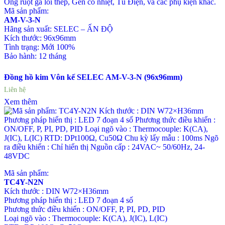
Ống ruột gà lõi thép, Gen co nhiệt, Tủ Điện, và các phụ kiện khác.
Mã sản phẩm:
AM-V-3-N
Hãng sản xuất: SELEC – ẤN ĐỘ
Kích thước: 96x96mm
Tình trạng: Mới 100%
Bảo hành: 12 tháng
Đồng hồ kim Vôn kế SELEC AM-V-3-N (96x96mm)
Liên hệ
Xem thêm
Mã sản phẩm:
TC4Y-N2N
Kích thước : DIN W72×H36mm
Phương pháp hiển thị : LED 7 đoạn 4 số
Phương thức điều khiển : ON/OFF, P, PI, PD, PID
Loại ngõ vào : Thermocouple: K(CA), J(IC), L(IC)