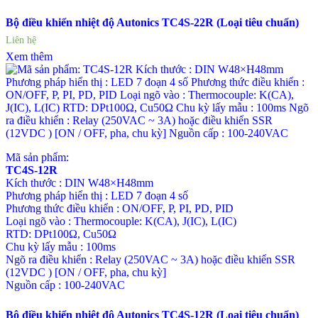
Bộ điều khiển nhiệt độ Autonics TC4S-22R (Loại tiêu chuẩn)
Liên hệ
Xem thêm
Mã sản phẩm:
TC4S-12R
Kích thước : DIN W48×H48mm
Phương pháp hiển thị : LED 7 đoạn 4 số
Phương thức điều khiển : ON/OFF, P, PI, PD, PID
Loại ngõ vào : Thermocouple: K(CA), J(IC), L(IC)
RTD: DPt100Ω, Cu50Ω
Chu kỳ lấy mẫu : 100ms
Ngõ ra điều khiển : Relay (250VAC ~ 3A) hoặc điều khiển SSR
(12VDC ) [ON / OFF, pha, chu kỳ]
Nguồn cấp : 100-240VAC
Bộ điều khiển nhiệt độ Autonics TC4S-12R (Loại tiêu chuẩn)