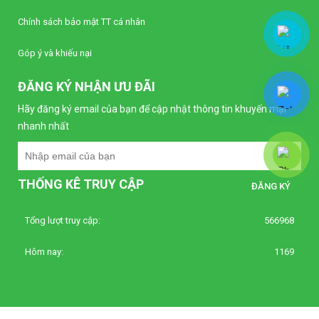
Liên hệ
Chính sách bảo mật TT cá nhân
Bộ điều khiển nhiệt độ Autonics TC4S-22R
Góp ý và khiếu nại
(Loại tiêu chuẩn)
Liên hệ
ĐĂNG KÝ NHẬN ƯU ĐÃI
Hãy đăng ký email của bạn để cập nhật thông tin khuyến mại
Bộ điều khiển nhiệt độ Autonics TC4S-12R
nhanh nhất
(Loại tiêu chuẩn)
Liên hệ
THỐNG KÊ TRUY CẬP
Bộ định thời Analog – Power Off Delay
Autonics AT8PMN-6
Liên hệ
Tổng lượt truy cập:
566968
Hôm nay:
1169
Bộ định thời Analog – Power Off Delay
Autonics AT8PMN
Liên hệ