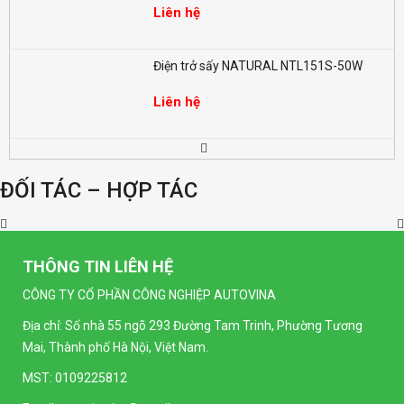
Liên hệ
Điện trở sấy NATURAL NTL151S-50W
Liên hệ
Đồng hồ LED đo điện nặng dạng số SELEC
EM368 (96x96mm)
ĐỐI TÁC – HỢP TÁC
Liên hệ
Đồng hồ LED dạng số SELEC MV35-1
(96x96mm)
THÔNG TIN LIÊN HỆ
Liên hệ
CÔNG TY CỔ PHẦN CÔNG NGHIỆP AUTOVINA
Địa chỉ: Số nhà 55 ngõ 293 Đường Tam Trinh, Phường Tương
Đồng hồ LED dạng số SELEC MA32-1
Mai, Thành phố Hà Nội, Việt Nam.
(96x96mm)
Liên hệ
MST: 0109225812