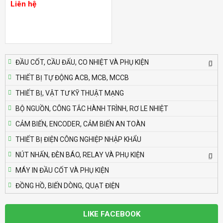
Liên hệ
Liên hệ
Bộ định thời Analog – Power Off Delay
Autonics AT8PMN-6
Liên hệ
ĐẦU CỐT, CẦU ĐẤU, CO NHIỆT VÀ PHỤ KIỆN
THIẾT BỊ TỰ ĐỘNG ACB, MCB, MCCB
Bộ định thời Analog – Power Off Delay
THIẾT BỊ, VẬT TƯ KỸ THUẬT MẠNG
Autonics AT8PMN
Liên hệ
BỘ NGUỒN, CÔNG TẮC HÀNH TRÌNH, RƠ LE NHIỆT
CẢM BIẾN, ENCODER, CẢM BIẾN AN TOÀN
Bộ định thời Analog – Power Off Delay
THIẾT BỊ ĐIỆN CÔNG NGHIỆP NHẬP KHẨU
Autonics AT8PSN-7
NÚT NHẤN, ĐÈN BÁO, RELAY VÀ PHỤ KIỆN
Liên hệ
MÁY IN ĐẦU CỐT VÀ PHỤ KIỆN
ĐỒNG HỒ, BIẾN DÒNG, QUẠT ĐIỆN
Bộ định thời Analog – Power Off Delay
Autonics AT8PSN-6
Liên hệ
LIKE FACEBOOK