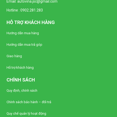
Email:
autovina.jsc@gmail.com
Đồng hồ kim Vôn kế SELEC AM-V-3-L
Hotline :
0902.281.283
(96x96mm)
Liên hệ
HỖ TRỢ KHÁCH HÀNG
Đồng hồ kim Vôn kế SELEC AM-V-3-N
Hướng dẫn mua hàng
(96x96mm)
Liên hệ
Hướng dẫn mua trả góp
Giao hàng
Bộ điều khiển nhiệt độ Autonics TC4Y-N2N
(Loại tiêu chuẩn)
Liên hệ
Hỗ trợ khách hàng
CHÍNH SÁCH
Bộ điều khiển nhiệt độ Autonics TC4Y-14R
(Loại tiêu chuẩn)
Quy định, chính sách
Liên hệ
Chính sách bảo hành – đổi trả
Bộ điều khiển nhiệt độ Autonics TC4Y-12R
Quy chế quản lý hoạt động
(Loại tiêu chuẩn)