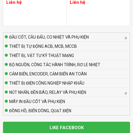
Liên hệ
Liên hệ
Liên hệ
Bộ định thời Analog – Power Off Delay
Autonics AT8PMN-6
Liên hệ
ĐẦU CỐT, CẦU ĐẤU, CO NHIỆT VÀ PHỤ KIỆN
THIẾT BỊ TỰ ĐỘNG ACB, MCB, MCCB
Bộ định thời Analog – Power Off Delay
THIẾT BỊ, VẬT TƯ KỸ THUẬT MẠNG
Autonics AT8PMN
Liên hệ
BỘ NGUỒN, CÔNG TẮC HÀNH TRÌNH, RƠ LE NHIỆT
CẢM BIẾN, ENCODER, CẢM BIẾN AN TOÀN
Bộ định thời Analog – Power Off Delay
THIẾT BỊ ĐIỆN CÔNG NGHIỆP NHẬP KHẨU
Autonics AT8PSN-7
NÚT NHẤN, ĐÈN BÁO, RELAY VÀ PHỤ KIỆN
Liên hệ
MÁY IN ĐẦU CỐT VÀ PHỤ KIỆN
ĐỒNG HỒ, BIẾN DÒNG, QUẠT ĐIỆN
Bộ định thời Analog – Power Off Delay
Autonics AT8PSN-6
Liên hệ
LIKE FACEBOOK