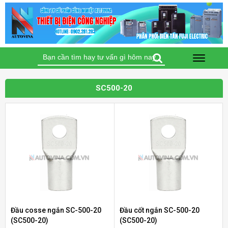
Tìm
kiếm
cho:
SC500-20
Đầu cosse ngắn SC-500-20
Đầu cốt ngắn SC-500-20
Bộ điều khiển nhiệt độ Autonics TC4S-12R
(SC500-20)
(SC500-20)
(Loại tiêu chuẩn)