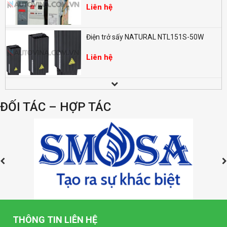
Liên hệ
Điện trở sấy NATURAL NTL151S-50W
Liên hệ
Đồng hồ LED đo điện nặng dạng số SELEC
EM368 (96x96mm)
ĐỐI TÁC – HỢP TÁC
Liên hệ
Đồng hồ LED dạng số SELEC MV35-1
(96x96mm)
Liên hệ
Đồng hồ LED dạng số SELEC MA32-1
(96x96mm)
Liên hệ
THÔNG TIN LIÊN HỆ