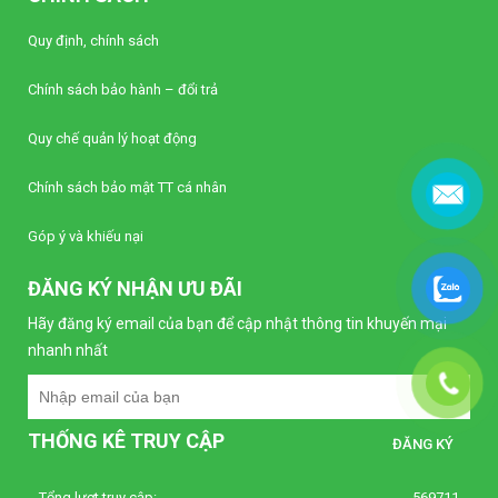
Liên hệ
Quy định, chính sách
Bộ điều khiển nhiệt độ Autonics TC4S-22R
Chính sách bảo hành – đổi trả
(Loại tiêu chuẩn)
Liên hệ
Quy chế quản lý hoạt động
Bộ điều khiển nhiệt độ Autonics TC4S-12R
Chính sách bảo mật TT cá nhân
(Loại tiêu chuẩn)
Liên hệ
Góp ý và khiếu nại
ĐĂNG KÝ NHẬN ƯU ĐÃI
Bộ định thời Analog – Power Off Delay
Autonics AT8PMN-6
Hãy đăng ký email của bạn để cập nhật thông tin khuyến mại
Liên hệ
nhanh nhất
Bộ định thời Analog – Power Off Delay
Autonics AT8PMN
THỐNG KÊ TRUY CẬP
Liên hệ
Tổng lượt truy cập:
569711