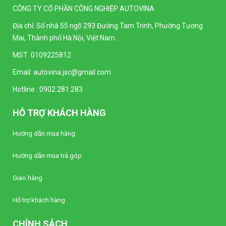
CÔNG TY CỔ PHẦN CÔNG NGHIỆP AUTOVINA
Đồng hồ kim Vôn kế SELEC AM-V-3-L
(96x96mm)
Địa chỉ: Số nhà 55 ngõ 293 Đường Tam Trinh, Phường Tương
Liên hệ
Mai, Thành phố Hà Nội, Việt Nam.
MST: 0109225812
Đồng hồ kim Vôn kế SELEC AM-V-3-N
(96x96mm)
Email:
autovina.jsc@gmail.com
Liên hệ
Hotline :
0902.281.283
Bộ điều khiển nhiệt độ Autonics TC4Y-N2N
HỖ TRỢ KHÁCH HÀNG
(Loại tiêu chuẩn)
Liên hệ
Hướng dẫn mua hàng
Hướng dẫn mua trả góp
Bộ điều khiển nhiệt độ Autonics TC4Y-14R
(Loại tiêu chuẩn)
Giao hàng
Liên hệ
Hỗ trợ khách hàng
Bộ điều khiển nhiệt độ Autonics TC4Y-12R
(Loại tiêu chuẩn)
CHÍNH SÁCH