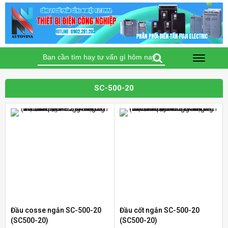
Tìm
kiếm
cho:
SC-500-20
Bộ điều khiển nhiệt độ Autonics TC4S-12R
(Loại tiêu chuẩn)
Liên hệ
Đầu cosse ngắn SC-500-20
Đầu cốt ngắn SC-500-20
Bộ định thời Analog – Power Off Delay
(SC500-20)
(SC500-20)