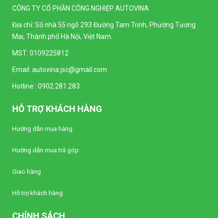
CÔNG TY CỔ PHẦN CÔNG NGHIỆP AUTOVINA
Đồng hồ kim Vôn kế SELEC AM-V-3-N
(96x96mm)
Địa chỉ: Số nhà 55 ngõ 293 Đường Tam Trinh, Phường Tương
Liên hệ
Mai, Thành phố Hà Nội, Việt Nam.
MST: 0109225812
Bộ điều khiển nhiệt độ Autonics TC4Y-N2N
(Loại tiêu chuẩn)
Email:
autovina.jsc@gmail.com
Liên hệ
Hotline :
0902.281.283
Bộ điều khiển nhiệt độ Autonics TC4Y-14R
HỖ TRỢ KHÁCH HÀNG
(Loại tiêu chuẩn)
Liên hệ
Hướng dẫn mua hàng
Hướng dẫn mua trả góp
Bộ điều khiển nhiệt độ Autonics TC4Y-12R
(Loại tiêu chuẩn)
Giao hàng
Liên hệ
Hỗ trợ khách hàng
Bộ điều khiển nhiệt độ Autonics TC4S-22R
(Loại tiêu chuẩn)
CHÍNH SÁCH