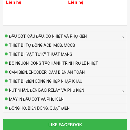
Autonics AT8PMN-6
Liên hệ
Liên hệ
Liên hệ
Bộ định thời Analog – Power Off Delay
Autonics AT8PMN
Liên hệ
ĐẦU CỐT, CẦU ĐẤU, CO NHIỆT VÀ PHỤ KIỆN
THIẾT BỊ TỰ ĐỘNG ACB, MCB, MCCB
Bộ định thời Analog – Power Off Delay
THIẾT BỊ, VẬT TƯ KỸ THUẬT MẠNG
Autonics AT8PSN-7
Liên hệ
BỘ NGUỒN, CÔNG TẮC HÀNH TRÌNH, RƠ LE NHIỆT
CẢM BIẾN, ENCODER, CẢM BIẾN AN TOÀN
Bộ định thời Analog – Power Off Delay
THIẾT BỊ ĐIỆN CÔNG NGHIỆP NHẬP KHẨU
Autonics AT8PSN-6
NÚT NHẤN, ĐÈN BÁO, RELAY VÀ PHỤ KIỆN
Liên hệ
MÁY IN ĐẦU CỐT VÀ PHỤ KIỆN
ĐỒNG HỒ, BIẾN DÒNG, QUẠT ĐIỆN
Aptomat MCCB Fuji (Loại cố định)
BW100EAG-2P 100A 10kA
Liên hệ
LIKE FACEBOOK