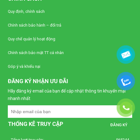
Liên hệ
Quy định, chính sách
Bộ điều khiển nhiệt độ Autonics TC4S-12R
Chính sách bảo hành – đổi trả
(Loại tiêu chuẩn)
Liên hệ
Quy chế quản lý hoạt động
Bộ định thời Analog – Power Off Delay
Chính sách bảo mật TT cá nhân
Autonics AT8PMN-6
Liên hệ
Góp ý và khiếu nại
ĐĂNG KÝ NHẬN ƯU ĐÃI
Bộ định thời Analog – Power Off Delay
Autonics AT8PMN
Hãy đăng ký email của bạn để cập nhật thông tin khuyến mại
Liên hệ
nhanh nhất
Bộ định thời Analog – Power Off Delay
Autonics AT8PSN-7
THỐNG KÊ TRUY CẬP
Liên hệ
Tổng lượt truy cập:
565244