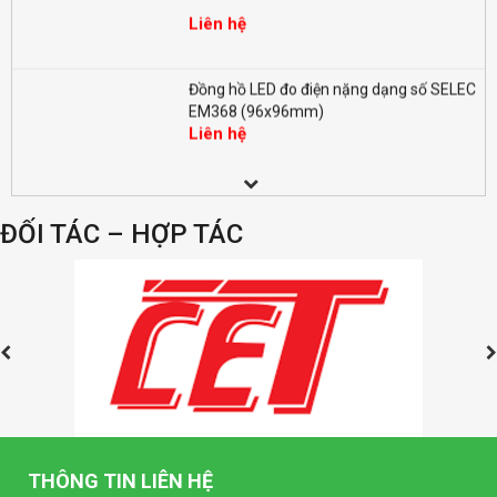
Liên hệ
Đồng hồ LED đo điện nặng dạng số SELEC
EM368 (96x96mm)
Liên hệ
Đồng hồ LED dạng số SELEC MV35-1
(96x96mm)
ĐỐI TÁC – HỢP TÁC
Liên hệ
Đồng hồ LED dạng số SELEC MA32-1
(96x96mm)
Liên hệ
Đồng hồ kim Vôn kế SELEC AM-V-3-L
(96x96mm)
Liên hệ
THÔNG TIN LIÊN HỆ