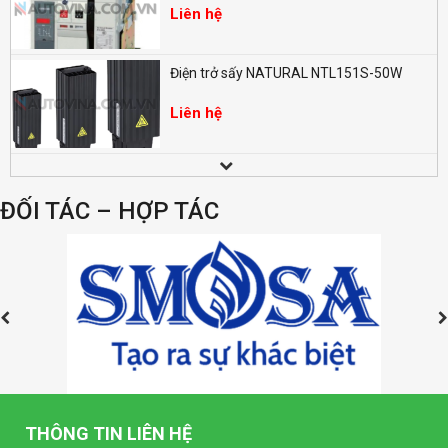
Liên hệ
Điện trở sấy NATURAL NTL151S-50W
Liên hệ
Đồng hồ LED đo điện nặng dạng số SELEC
EM368 (96x96mm)
ĐỐI TÁC – HỢP TÁC
Liên hệ
Đồng hồ LED dạng số SELEC MV35-1
(96x96mm)
Liên hệ
Đồng hồ LED dạng số SELEC MA32-1
(96x96mm)
Liên hệ
THÔNG TIN LIÊN HỆ