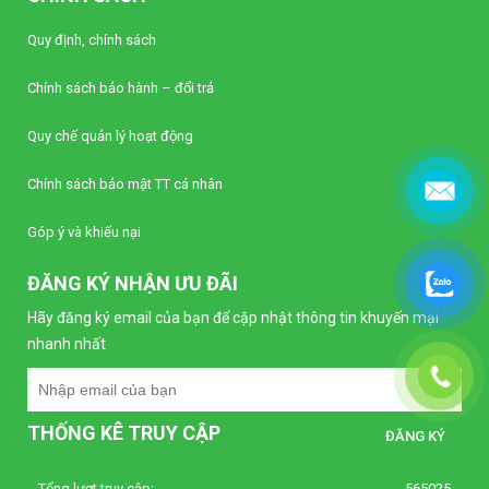
Liên hệ
Quy định, chính sách
Bộ điều khiển nhiệt độ Autonics TC4S-22R
Chính sách bảo hành – đổi trả
(Loại tiêu chuẩn)
Liên hệ
Quy chế quản lý hoạt động
Bộ điều khiển nhiệt độ Autonics TC4S-12R
Chính sách bảo mật TT cá nhân
(Loại tiêu chuẩn)
Liên hệ
Góp ý và khiếu nại
ĐĂNG KÝ NHẬN ƯU ĐÃI
Bộ định thời Analog – Power Off Delay
Autonics AT8PMN-6
Hãy đăng ký email của bạn để cập nhật thông tin khuyến mại
Liên hệ
nhanh nhất
Bộ định thời Analog – Power Off Delay
Autonics AT8PMN
THỐNG KÊ TRUY CẬP
Liên hệ
Tổng lượt truy cập:
565025