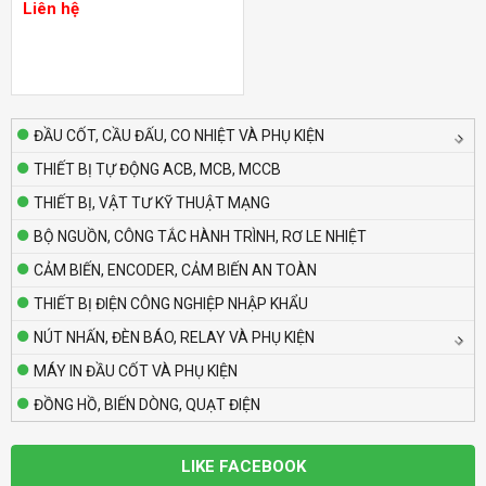
Liên hệ
Liên hệ
Bộ định thời Analog – Power Off Delay
Autonics AT8PMN-6
Liên hệ
ĐẦU CỐT, CẦU ĐẤU, CO NHIỆT VÀ PHỤ KIỆN
THIẾT BỊ TỰ ĐỘNG ACB, MCB, MCCB
Bộ định thời Analog – Power Off Delay
THIẾT BỊ, VẬT TƯ KỸ THUẬT MẠNG
Autonics AT8PMN
Liên hệ
BỘ NGUỒN, CÔNG TẮC HÀNH TRÌNH, RƠ LE NHIỆT
CẢM BIẾN, ENCODER, CẢM BIẾN AN TOÀN
Bộ định thời Analog – Power Off Delay
THIẾT BỊ ĐIỆN CÔNG NGHIỆP NHẬP KHẨU
Autonics AT8PSN-7
NÚT NHẤN, ĐÈN BÁO, RELAY VÀ PHỤ KIỆN
Liên hệ
MÁY IN ĐẦU CỐT VÀ PHỤ KIỆN
ĐỒNG HỒ, BIẾN DÒNG, QUẠT ĐIỆN
Bộ định thời Analog – Power Off Delay
Autonics AT8PSN-6
Liên hệ
LIKE FACEBOOK