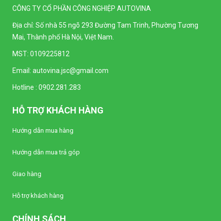
CÔNG TY CỔ PHẦN CÔNG NGHIỆP AUTOVINA
Đồng hồ kim Vôn kế SELEC AM-V-3-L
(96x96mm)
Địa chỉ: Số nhà 55 ngõ 293 Đường Tam Trinh, Phường Tương
Liên hệ
Mai, Thành phố Hà Nội, Việt Nam.
MST: 0109225812
Đồng hồ kim Vôn kế SELEC AM-V-3-N
(96x96mm)
Email:
autovina.jsc@gmail.com
Liên hệ
Hotline :
0902.281.283
Bộ điều khiển nhiệt độ Autonics TC4Y-N2N
HỖ TRỢ KHÁCH HÀNG
(Loại tiêu chuẩn)
Liên hệ
Hướng dẫn mua hàng
Hướng dẫn mua trả góp
Bộ điều khiển nhiệt độ Autonics TC4Y-14R
(Loại tiêu chuẩn)
Giao hàng
Liên hệ
Hỗ trợ khách hàng
Bộ điều khiển nhiệt độ Autonics TC4Y-12R
(Loại tiêu chuẩn)
CHÍNH SÁCH