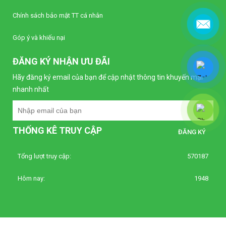
Liên hệ
Chính sách bảo mật TT cá nhân
Bộ điều khiển nhiệt độ Autonics TC4S-22R
Góp ý và khiếu nại
(Loại tiêu chuẩn)
Liên hệ
ĐĂNG KÝ NHẬN ƯU ĐÃI
Hãy đăng ký email của bạn để cập nhật thông tin khuyến mại
Bộ điều khiển nhiệt độ Autonics TC4S-12R
nhanh nhất
(Loại tiêu chuẩn)
Liên hệ
THỐNG KÊ TRUY CẬP
Bộ định thời Analog – Power Off Delay
Autonics AT8PMN-6
Liên hệ
Tổng lượt truy cập:
570187
Hôm nay:
1948
Bộ định thời Analog – Power Off Delay
Autonics AT8PMN
Liên hệ