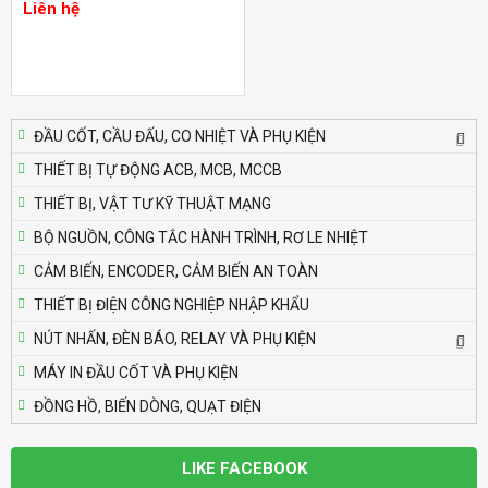
Liên hệ
Liên hệ
Bộ định thời Analog – Power Off Delay
Autonics AT8PMN-6
Liên hệ
ĐẦU CỐT, CẦU ĐẤU, CO NHIỆT VÀ PHỤ KIỆN
THIẾT BỊ TỰ ĐỘNG ACB, MCB, MCCB
Bộ định thời Analog – Power Off Delay
THIẾT BỊ, VẬT TƯ KỸ THUẬT MẠNG
Autonics AT8PMN
Liên hệ
BỘ NGUỒN, CÔNG TẮC HÀNH TRÌNH, RƠ LE NHIỆT
CẢM BIẾN, ENCODER, CẢM BIẾN AN TOÀN
Bộ định thời Analog – Power Off Delay
THIẾT BỊ ĐIỆN CÔNG NGHIỆP NHẬP KHẨU
Autonics AT8PSN-7
NÚT NHẤN, ĐÈN BÁO, RELAY VÀ PHỤ KIỆN
Liên hệ
MÁY IN ĐẦU CỐT VÀ PHỤ KIỆN
ĐỒNG HỒ, BIẾN DÒNG, QUẠT ĐIỆN
Bộ định thời Analog – Power Off Delay
Autonics AT8PSN-6
Liên hệ
LIKE FACEBOOK