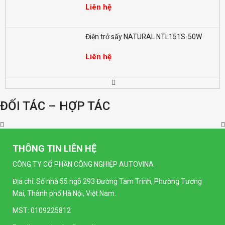
Liên hệ
Điện trở sấy NATURAL NTL151S-50W
Liên hệ
Đồng hồ LED đo điện nặng dạng số SELEC
EM368 (96x96mm)
ĐỐI TÁC – HỢP TÁC
Liên hệ
Đồng hồ LED dạng số SELEC MV35-1
(96x96mm)
THÔNG TIN LIÊN HỆ
Liên hệ
CÔNG TY CỔ PHẦN CÔNG NGHIỆP AUTOVINA
Địa chỉ: Số nhà 55 ngõ 293 Đường Tam Trinh, Phường Tương
Đồng hồ LED dạng số SELEC MA32-1
Mai, Thành phố Hà Nội, Việt Nam.
(96x96mm)
Liên hệ
MST: 0109225812