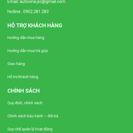
Email:
autovina.jsc@gmail.com
Đồng hồ kim Vôn kế SELEC AM-V-3-L
Hotline :
0902.281.283
(96x96mm)
Liên hệ
HỖ TRỢ KHÁCH HÀNG
Đồng hồ kim Vôn kế SELEC AM-V-3-N
Hướng dẫn mua hàng
(96x96mm)
Liên hệ
Hướng dẫn mua trả góp
Giao hàng
Bộ điều khiển nhiệt độ Autonics TC4Y-N2N
(Loại tiêu chuẩn)
Liên hệ
Hỗ trợ khách hàng
CHÍNH SÁCH
Bộ điều khiển nhiệt độ Autonics TC4Y-14R
(Loại tiêu chuẩn)
Quy định, chính sách
Liên hệ
Chính sách bảo hành – đổi trả
Bộ điều khiển nhiệt độ Autonics TC4Y-12R
Quy chế quản lý hoạt động
(Loại tiêu chuẩn)