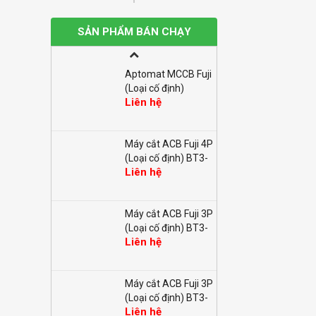
Aptomat MCCB Fuji
(Loại cố định)
SẢN PHẨM BÁN CHẠY
Liên hệ
BW100EAG-2P
100A 10kA
Aptomat MCCB Fuji
(Loại cố định)
Liên hệ
BW32AAG-2P 10A
2.5kA
Máy cắt ACB Fuji 4P
(Loại cố định) BT3-
Liên hệ
2500P/42500E M2
Máy cắt ACB Fuji 3P
(Loại cố định) BT3-
Liên hệ
2500HP/32500E M2
Máy cắt ACB Fuji 3P
(Loại cố định) BT3-
Liên hệ
1600P/31000E M1