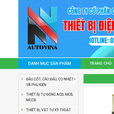
TRANG CHỦ
ĐẦU CỐT, CẦU ĐẤU, CO NHIỆT
VÀ PHỤ KIỆN
THIẾT BỊ TỰ ĐỘNG ACB, MCB,
MCCB
Bộ điều khiển nhiệt
độ Autonics TC4S-
THIẾT BỊ, VẬT TƯ KỸ THUẬT
Liên hệ
12R (Loại tiêu