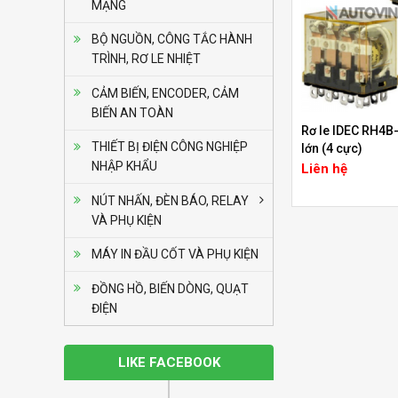
MẠNG
chuẩn)
BỘ NGUỒN, CÔNG TẮC HÀNH
Bộ định thời Analog
TRÌNH, RƠ LE NHIỆT
– Power Off Delay
Liên hệ
Autonics AT8PMN-6
CẢM BIẾN, ENCODER, CẢM
BIẾN AN TOÀN
Rơ le IDEC RH4B
Bộ định thời Analog
THIẾT BỊ ĐIỆN CÔNG NGHIỆP
lớn (4 cực)
– Power Off Delay
NHẬP KHẨU
Liên hệ
Liên hệ
Autonics AT8PMN
NÚT NHẤN, ĐÈN BÁO, RELAY
VÀ PHỤ KIỆN
Bộ định thời Analog
– Power Off Delay
MÁY IN ĐẦU CỐT VÀ PHỤ KIỆN
Liên hệ
Autonics AT8PSN-7
ĐỒNG HỒ, BIẾN DÒNG, QUẠT
ĐIỆN
Bộ định thời Analog
– Power Off Delay
Liên hệ
Autonics AT8PSN-6
LIKE FACEBOOK