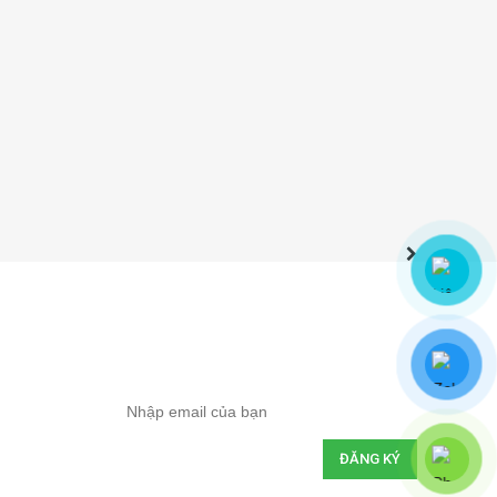
ĐĂNG KÝ NHẬN ƯU ĐÃI
Hãy đăng ký email của bạn để cập nhật
thông tin khuyến mại nhanh nhất
ả
THỐNG KÊ TRUY CẬP
hân