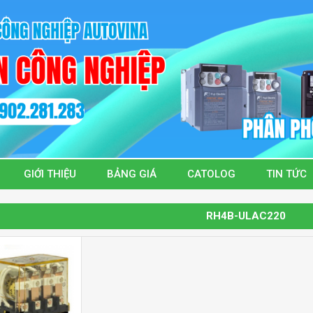
GIỚI THIỆU
BẢNG GIÁ
CATOLOG
TIN TỨC
RH4B-ULAC220