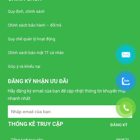
Liên hệ
Quy định, chính sách
Bộ điều khiển nhiệt độ Autonics TC4S-22R
Chính sách bảo hành – đổi trả
(Loại tiêu chuẩn)
Liên hệ
Quy chế quản lý hoạt động
Bộ điều khiển nhiệt độ Autonics TC4S-12R
Chính sách bảo mật TT cá nhân
(Loại tiêu chuẩn)
Liên hệ
Góp ý và khiếu nại
ĐĂNG KÝ NHẬN ƯU ĐÃI
Bộ định thời Analog – Power Off Delay
Autonics AT8PMN-6
Hãy đăng ký email của bạn để cập nhật thông tin khuyến mại
Liên hệ
nhanh nhất
Bộ định thời Analog – Power Off Delay
Autonics AT8PMN
THỐNG KÊ TRUY CẬP
Liên hệ
Tổng lượt truy cập:
569671