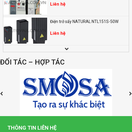
Liên hệ
Điện trở sấy NATURAL NTL151S-50W
Liên hệ
Đồng hồ LED đo điện nặng dạng số SELEC
EM368 (96x96mm)
ĐỐI TÁC – HỢP TÁC
Liên hệ
Đồng hồ LED dạng số SELEC MV35-1
(96x96mm)
Liên hệ
Đồng hồ LED dạng số SELEC MA32-1
(96x96mm)
Liên hệ
THÔNG TIN LIÊN HỆ