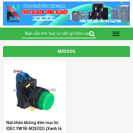
Tìm
kiếm
cho:
M2E02G
Nút nhấn không đèn loại lồi
Bộ điều khiển nhiệt độ Autonics TC4S-12R
IDEC YW1B-M2E02G (Xanh lá
(Loại tiêu chuẩn)