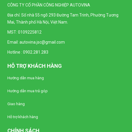
CÔNG TY CỔ PHẦN CÔNG NGHIỆP AUTOVINA
Đồng hồ kim Vôn kế SELEC AM-V-3-L
(96x96mm)
Địa chỉ: Số nhà 55 ngõ 293 Đường Tam Trinh, Phường Tương
Liên hệ
Mai, Thành phố Hà Nội, Việt Nam.
MST: 0109225812
Đồng hồ kim Vôn kế SELEC AM-V-3-N
(96x96mm)
Email:
autovina.jsc@gmail.com
Liên hệ
Hotline :
0902.281.283
Bộ điều khiển nhiệt độ Autonics TC4Y-N2N
HỖ TRỢ KHÁCH HÀNG
(Loại tiêu chuẩn)
Liên hệ
Hướng dẫn mua hàng
Hướng dẫn mua trả góp
Bộ điều khiển nhiệt độ Autonics TC4Y-14R
(Loại tiêu chuẩn)
Giao hàng
Liên hệ
Hỗ trợ khách hàng
Bộ điều khiển nhiệt độ Autonics TC4Y-12R
(Loại tiêu chuẩn)
CHÍNH SÁCH