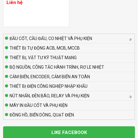
cây) (2NC nhấn nhả)
Liên hệ
Liên hệ
Bộ định thời Analog – Power Off Delay
Autonics AT8PMN-6
Liên hệ
ĐẦU CỐT, CẦU ĐẤU, CO NHIỆT VÀ PHỤ KIỆN
THIẾT BỊ TỰ ĐỘNG ACB, MCB, MCCB
Bộ định thời Analog – Power Off Delay
THIẾT BỊ, VẬT TƯ KỸ THUẬT MẠNG
Autonics AT8PMN
Liên hệ
BỘ NGUỒN, CÔNG TẮC HÀNH TRÌNH, RƠ LE NHIỆT
CẢM BIẾN, ENCODER, CẢM BIẾN AN TOÀN
Bộ định thời Analog – Power Off Delay
THIẾT BỊ ĐIỆN CÔNG NGHIỆP NHẬP KHẨU
Autonics AT8PSN-7
NÚT NHẤN, ĐÈN BÁO, RELAY VÀ PHỤ KIỆN
Liên hệ
MÁY IN ĐẦU CỐT VÀ PHỤ KIỆN
ĐỒNG HỒ, BIẾN DÒNG, QUẠT ĐIỆN
Bộ định thời Analog – Power Off Delay
Autonics AT8PSN-6
Liên hệ
LIKE FACEBOOK