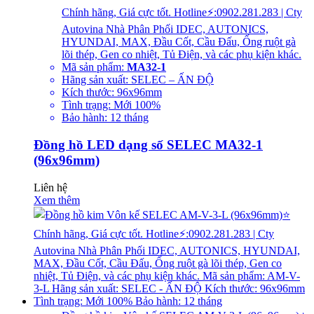
Chính hãng, Giá cực tốt. Hotline⚡:0902.281.283 | Cty
Autovina Nhà Phân Phối IDEC, AUTONICS,
HYUNDAI, MAX, Đầu Cốt, Cầu Đấu, Ống ruột gà
lõi thép, Gen co nhiệt, Tủ Điện, và các phụ kiện khác.
Mã sản phẩm:
MA32-1
Hãng sản xuất: SELEC – ẤN ĐỘ
Kích thước: 96x96mm
Tình trạng: Mới 100%
Bảo hành: 12 tháng
Đồng hồ LED dạng số SELEC MA32-1
(96x96mm)
Liên hệ
Xem thêm