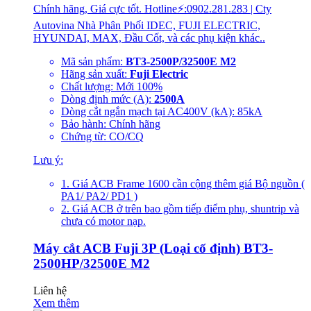
Chính hãng, Giá cực tốt. Hotline⚡:0902.281.283 | Cty
Autovina Nhà Phân Phối IDEC, FUJI ELECTRIC,
HYUNDAI, MAX, Đầu Cốt, và các phụ kiện khác..
Mã sản phẩm:
BT3-2500P/32500E M2
Hãng sản xuất:
Fuji Electric
Chất lượng: Mới 100%
Dòng định mức (A):
2500A
Dòng cắt ngắn mạch tại AC400V (kA): 85kA
Bảo hành: Chính hãng
Chứng từ: CO/CQ
Lưu ý:
1. Giá ACB Frame 1600 cần cộng thêm giá Bộ nguồn (
PA1/ PA2/ PD1 )
2. Giá ACB ở trên bao gồm tiếp điểm phụ, shuntrip và
chưa có motor nạp.
Máy cắt ACB Fuji 3P (Loại cố định) BT3-
2500HP/32500E M2
Liên hệ
Xem thêm