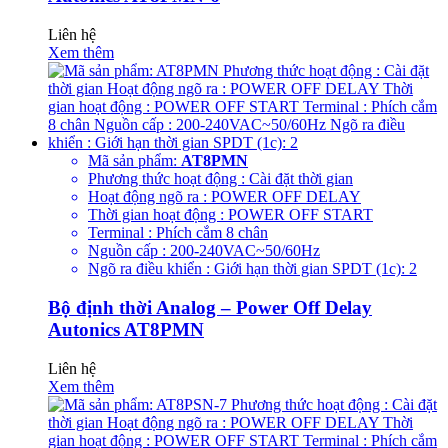
Liên hệ
Xem thêm
Mã sản phẩm:
AT8PMN
Phương thức hoạt động : Cài đặt thời gian
Hoạt động ngõ ra : POWER OFF DELAY
Thời gian hoạt động : POWER OFF START
Terminal : Phích cắm 8 chân
Nguồn cấp : 200-240VAC~50/60Hz
Ngõ ra điều khiển : Giới hạn thời gian SPDT (1c): 2
Bộ định thời Analog – Power Off Delay
Autonics AT8PMN
Liên hệ
Xem thêm