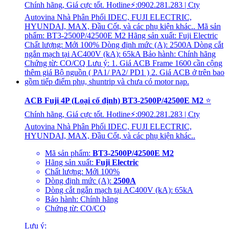
ACB Fuji 4P (Loại cố định) BT3-2500P/42500E M2
⭐
Chính hãng, Giá cực tốt. Hotline⚡:0902.281.283 | Cty
Autovina Nhà Phân Phối IDEC, FUJI ELECTRIC,
HYUNDAI, MAX, Đầu Cốt, và các phụ kiện khác..
Mã sản phẩm:
BT3-2500P/42500E M2
Hãng sản xuất:
Fuji Electric
Chất lượng: Mới 100%
Dòng định mức (A):
2500A
Dòng cắt ngắn mạch tại AC400V (kA): 65kA
Bảo hành: Chính hãng
Chứng từ: CO/CQ
Lưu ý: