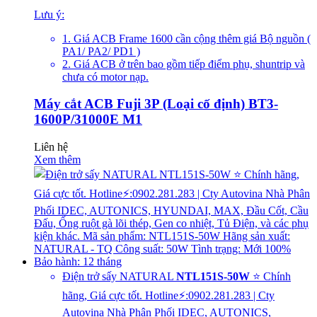
Lưu ý:
1. Giá ACB Frame 1600 cần cộng thêm giá Bộ nguồn (
PA1/ PA2/ PD1 )
2. Giá ACB ở trên bao gồm tiếp điểm phụ, shuntrip và
chưa có motor nạp.
Máy cắt ACB Fuji 3P (Loại cố định) BT3-
1600P/31000E M1
Liên hệ
Xem thêm
Điện trở sấy NATURAL
NTL151S-50W
⭐ Chính
hãng, Giá cực tốt. Hotline⚡:0902.281.283 | Cty
Autovina Nhà Phân Phối IDEC, AUTONICS,