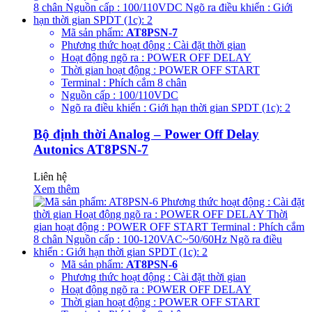
Mã sản phẩm:
AT8PSN-7
Phương thức hoạt động : Cài đặt thời gian
Hoạt động ngõ ra : POWER OFF DELAY
Thời gian hoạt động : POWER OFF START
Terminal : Phích cắm 8 chân
Nguồn cấp : 100/110VDC
Ngõ ra điều khiển : Giới hạn thời gian SPDT (1c): 2
Bộ định thời Analog – Power Off Delay
Autonics AT8PSN-7
Liên hệ
Xem thêm
Mã sản phẩm:
AT8PSN-6
Phương thức hoạt động : Cài đặt thời gian
Hoạt động ngõ ra : POWER OFF DELAY
Thời gian hoạt động : POWER OFF START