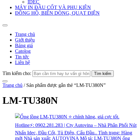
IDEC
MÁY IN ĐẦU CỐT VÀ PHỤ KIỆN
ĐỒNG HỒ, BIẾN DÒNG, QUẠT ĐIỆN
Trang chủ
Giới thiệu
Bảng giá
Catolog
Tin tức
Liên hệ
Tìm kiếm cho:
Trang chủ
/ Sản phẩm được gắn thẻ “LM-TU380N”
LM-TU380N