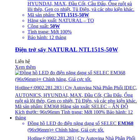
HYUNDAI, MAX, Đầu Cốt, Cầu Đấu, Ống ruột gà
lõi thép, Gen co nhiệt, Tủ Điện, và các phụ kiện khác.
Mã sản phẩm:
NTL151S-50W
Hãng sản xuất: NATURAL – TQ
Công suất:
50W
Tình trạng: Mới 100%
Bảo hành: 12 tháng
Điện trở sấy NATURAL NTL151S-50W
Liên hệ
Xem thêm
Đồng hồ LED đo điện nặng dạng số SELEC
EM368
(96x96mm)⭐ Chính hãng, Giá cực tốt.
Hotline⚡:0902.281.283 | Cty Autovina Nhà Phân Phối