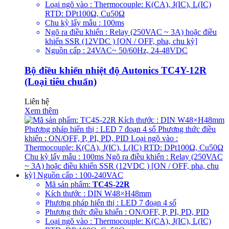
Loại ngõ vào : Thermocouple: K(CA), J(IC), L(IC)
RTD: DPt100Ω, Cu50Ω
Chu kỳ lấy mẫu : 100ms
Ngõ ra điều khiển : Relay (250VAC ~ 3A) hoặc điều
khiển SSR (12VDC ) [ON / OFF, pha, chu kỳ]
Nguồn cấp : 24VAC~ 50/60Hz, 24-48VDC
Bộ điều khiển nhiệt độ Autonics TC4Y-12R
(Loại tiêu chuẩn)
Liên hệ
Xem thêm
Mã sản phẩm:
TC4S-22R
Kích thước : DIN W48×H48mm
Phương pháp hiển thị : LED 7 đoạn 4 số
Phương thức điều khiển : ON/OFF, P, PI, PD, PID
Loại ngõ vào : Thermocouple: K(CA), J(IC), L(IC)