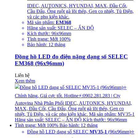
IDEC, AUTONICS, HYUNDAI, MAX, Đầu Cốt,
Cầu Đấu, Ống ruột gà lõi thép, Gen co nhiệt, Tủ Điện,
và các phụ kiện khác.
Mã sản phẩm:
EM368
Hãng sản xuất: SELEC – ẤN ĐỘ
Kích thước: 96x96mm
Tình trạng: Mới 100%
Bảo hành: 12 tháng
Đồng hồ LED đo điện nặng dạng số SELEC
EM368 (96x96mm)
Liên hệ
Xem thêm
Đồng hồ LED dạng số SELEC
MV35-1
(96x96mm)⭐