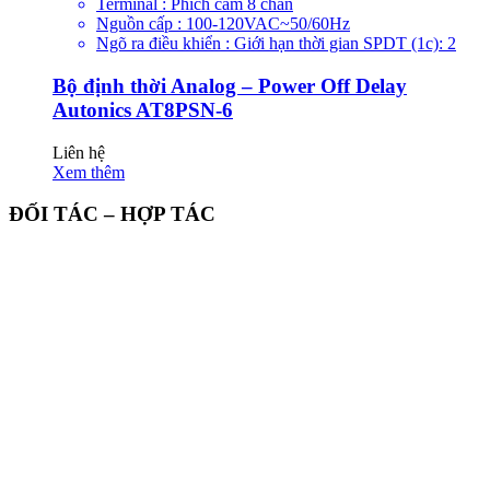
Terminal : Phích cắm 8 chân
Nguồn cấp : 100-120VAC~50/60Hz
Ngõ ra điều khiển : Giới hạn thời gian SPDT (1c): 2
Bộ định thời Analog – Power Off Delay
Autonics AT8PSN-6
Liên hệ
Xem thêm
ĐỐI TÁC – HỢP TÁC