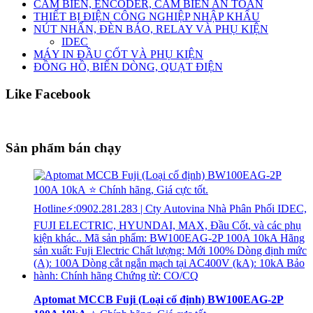
CẢM BIẾN, ENCODER, CẢM BIẾN AN TOÀN
THIẾT BỊ ĐIỆN CÔNG NGHIỆP NHẬP KHẨU
NÚT NHẤN, ĐÈN BÁO, RELAY VÀ PHỤ KIỆN
IDEC
MÁY IN ĐẦU CỐT VÀ PHỤ KIỆN
ĐỒNG HỒ, BIẾN DÒNG, QUẠT ĐIỆN
Like Facebook
Sản phẩm bán chạy
Aptomat MCCB Fuji (Loại cố định) BW100EAG-2P