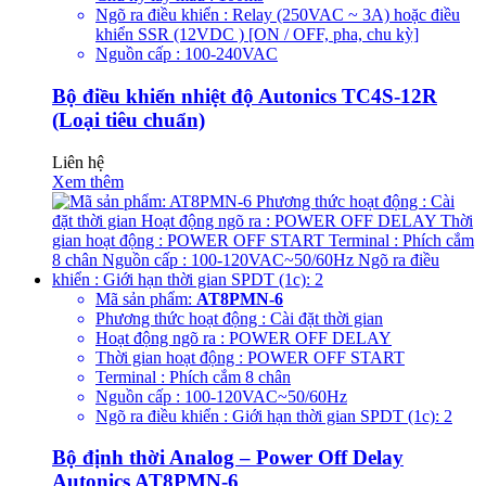
Ngõ ra điều khiển : Relay (250VAC ~ 3A) hoặc điều
khiển SSR (12VDC ) [ON / OFF, pha, chu kỳ]
Nguồn cấp : 100-240VAC
Bộ điều khiển nhiệt độ Autonics TC4S-12R
(Loại tiêu chuẩn)
Liên hệ
Xem thêm
Mã sản phẩm:
AT8PMN-6
Phương thức hoạt động : Cài đặt thời gian
Hoạt động ngõ ra : POWER OFF DELAY
Thời gian hoạt động : POWER OFF START
Terminal : Phích cắm 8 chân
Nguồn cấp : 100-120VAC~50/60Hz
Ngõ ra điều khiển : Giới hạn thời gian SPDT (1c): 2
Bộ định thời Analog – Power Off Delay
Autonics AT8PMN-6