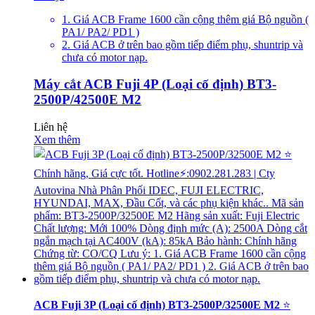
1. Giá ACB Frame 1600 cần cộng thêm giá Bộ nguồn (
PA1/ PA2/ PD1 )
2. Giá ACB ở trên bao gồm tiếp điểm phụ, shuntrip và
chưa có motor nạp.
Máy cắt ACB Fuji 4P (Loại cố định) BT3-
2500P/42500E M2
Liên hệ
Xem thêm
ACB Fuji 3P (Loại cố định) BT3-2500P/32500E M2
⭐