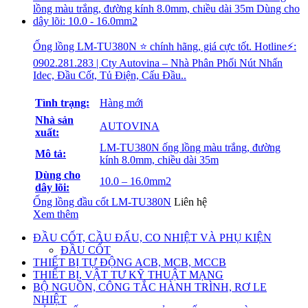
Ống lồng LM-TU380N ⭐ chính hãng, giá cực tốt. Hotline⚡:
0902.281.283 | Cty Autovina – Nhà Phân Phối Nút Nhấn
Idec, Đầu Cốt, Tủ Điện, Cấu Đầu..
Tình trạng:
Hàng mới
Nhà sản
AUTOVINA
xuất:
LM-TU380N ống lồng màu trắng, đường
Mô tả:
kính 8.0mm, chiều dài 35m
Dùng cho
10.0 – 16.0mm2
dây lõi:
Ống lồng đầu cốt LM-TU380N
Liên hệ
Xem thêm
ĐẦU CỐT, CẦU ĐẤU, CO NHIỆT VÀ PHỤ KIỆN
ĐẦU CỐT
THIẾT BỊ TỰ ĐỘNG ACB, MCB, MCCB
THIẾT BỊ, VẬT TƯ KỸ THUẬT MẠNG
BỘ NGUỒN, CÔNG TẮC HÀNH TRÌNH, RƠ LE
NHIỆT