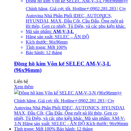
Đồng hồ kim Vôn kế SELEC AM-V-3-L (96x96mm)⭐
Chính hãng, Giá cực tốt. Hotline⚡:0902.281.283 | Cty
Autovina Nhà Phân Phối IDEC, AUTONICS,
HYUNDAI, MAX, Đầu Cốt, Cầu Đấu, Ống ruột gà
lõi thép, Gen co nhiệt, Tủ Điện, và các phụ kiện khác.
Mã sản phẩm:
AM-V-3-L
Hãng sản xuất: SELEC – ẤN ĐỘ
Kích thước: 96x96mm
Tình trạng: Mới 100%
Bảo hành: 12 tháng
Đồng hồ kim Vôn kế SELEC AM-V-3-L
(96x96mm)
Liên hệ
Xem thêm