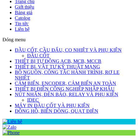
Trang chủ
Giới thiệu
Bảng giá
Catolog
Tin tức
Liên hệ
Đóng menu
ĐẦU CỐT, CẦU ĐẤU, CO NHIỆT VÀ PHỤ KIỆN
ĐẦU CỐT
THIẾT BỊ TỰ ĐỘNG ACB, MCB, MCCB
THIẾT BỊ, VẬT TƯ KỸ THUẬT MẠNG
BỘ NGUỒN, CÔNG TẮC HÀNH TRÌNH, RƠ LE
NHIỆT
CẢM BIẾN, ENCODER, CẢM BIẾN AN TOÀN
THIẾT BỊ ĐIỆN CÔNG NGHIỆP NHẬP KHẨU
NÚT NHẤN, ĐÈN BÁO, RELAY VÀ PHỤ KIỆN
IDEC
MÁY IN ĐẦU CỐT VÀ PHỤ KIỆN
ĐỒNG HỒ, BIẾN DÒNG, QUẠT ĐIỆN