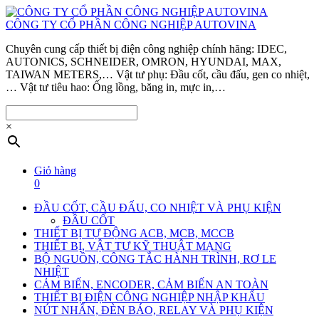
CÔNG TY CỔ PHẦN CÔNG NGHIỆP AUTOVINA
Chuyên cung cấp thiết bị điện công nghiệp chính hãng: IDEC,
AUTONICS, SCHNEIDER, OMRON, HYUNDAI, MAX,
TAIWAN METERS,… Vật tư phụ: Đầu cốt, cầu đấu, gen co nhiệt,
… Vật tư tiêu hao: Ống lồng, băng in, mực in,…
×
Giỏ hàng
0
ĐẦU CỐT, CẦU ĐẤU, CO NHIỆT VÀ PHỤ KIỆN
ĐẦU CỐT
THIẾT BỊ TỰ ĐỘNG ACB, MCB, MCCB
THIẾT BỊ, VẬT TƯ KỸ THUẬT MẠNG
BỘ NGUỒN, CÔNG TẮC HÀNH TRÌNH, RƠ LE
NHIỆT
CẢM BIẾN, ENCODER, CẢM BIẾN AN TOÀN
THIẾT BỊ ĐIỆN CÔNG NGHIỆP NHẬP KHẨU
NÚT NHẤN, ĐÈN BÁO, RELAY VÀ PHỤ KIỆN