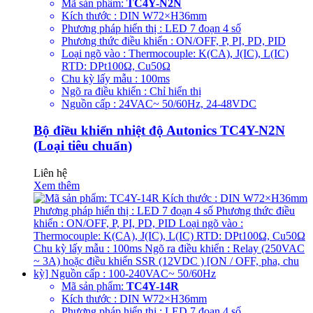
Mã sản phẩm:
TC4Y-N2N
Kích thước : DIN W72×H36mm
Phương pháp hiển thị : LED 7 đoạn 4 số
Phương thức điều khiển : ON/OFF, P, PI, PD, PID
Loại ngõ vào : Thermocouple: K(CA), J(IC), L(IC)
RTD: DPt100Ω, Cu50Ω
Chu kỳ lấy mẫu : 100ms
Ngõ ra điều khiển : Chỉ hiển thị
Nguồn cấp : 24VAC~ 50/60Hz, 24-48VDC
Bộ điều khiển nhiệt độ Autonics TC4Y-N2N
(Loại tiêu chuẩn)
Liên hệ
Xem thêm
Mã sản phẩm:
TC4Y-14R
Kích thước : DIN W72×H36mm
Phương pháp hiển thị : LED 7 đoạn 4 số