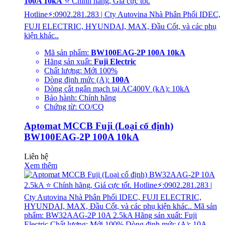
100A 10kA
⭐ Chính hãng, Giá cực tốt.
Hotline⚡:0902.281.283 | Cty Autovina Nhà Phân Phối IDEC,
FUJI ELECTRIC, HYUNDAI, MAX, Đầu Cốt, và các phụ
kiện khác..
Mã sản phẩm:
BW100EAG-2P 100A 10kA
Hãng sản xuất:
Fuji Electric
Chất lượng: Mới 100%
Dòng định mức (A):
100A
Dòng cắt ngắn mạch tại AC400V (kA): 10kA
Bảo hành: Chính hãng
Chứng từ: CO/CQ
Aptomat MCCB Fuji (Loại cố định)
BW100EAG-2P 100A 10kA
Liên hệ
Xem thêm