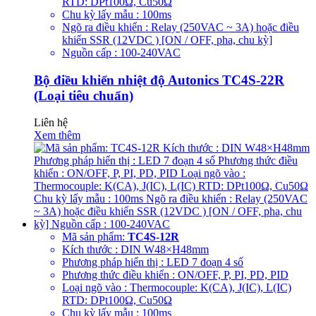
RTD: DPt100Ω, Cu50Ω
Chu kỳ lấy mẫu : 100ms
Ngõ ra điều khiển : Relay (250VAC ~ 3A) hoặc điều
khiển SSR (12VDC ) [ON / OFF, pha, chu kỳ]
Nguồn cấp : 100-240VAC
Bộ điều khiển nhiệt độ Autonics TC4S-22R
(Loại tiêu chuẩn)
Liên hệ
Xem thêm
Mã sản phẩm:
TC4S-12R
Kích thước : DIN W48×H48mm
Phương pháp hiển thị : LED 7 đoạn 4 số
Phương thức điều khiển : ON/OFF, P, PI, PD, PID
Loại ngõ vào : Thermocouple: K(CA), J(IC), L(IC)
RTD: DPt100Ω, Cu50Ω
Chu kỳ lấy mẫu : 100ms