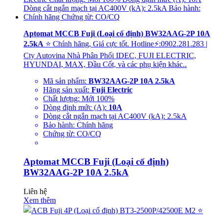
Aptomat MCCB Fuji (Loại cố định) BW32AAG-2P 10A
2.5kA
⭐ Chính hãng, Giá cực tốt. Hotline⚡:0902.281.283 |
Cty Autovina Nhà Phân Phối IDEC, FUJI ELECTRIC,
HYUNDAI, MAX, Đầu Cốt, và các phụ kiện khác..
Mã sản phẩm:
BW32AAG-2P 10A 2.5kA
Hãng sản xuất:
Fuji Electric
Chất lượng: Mới 100%
Dòng định mức (A):
10A
Dòng cắt ngắn mạch tại AC400V (kA): 2.5kA
Bảo hành: Chính hãng
Chứng từ: CO/CQ
Aptomat MCCB Fuji (Loại cố định)
BW32AAG-2P 10A 2.5kA
Liên hệ
Xem thêm