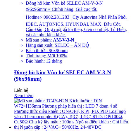
Đồng hồ kim Vôn kế SELEC AM-V-3-N
(96x96mm)⭐ Chính hãng, Giá cực tốt.
Hotline⚡:0902.281.283 | Cty Autovina Nhà Phân Phối
IDEC, AUTONICS, HYUNDAI, MAX, Đầu Cốt,
Cầu Đấu, Ống ruột gà lõi thép, Gen co nhiệt, Tủ Điện,
và các phụ kiện khác.
Mã sản phẩm:
AM-V-3-N
Hãng sản xuất: SELEC – ẤN ĐỘ
Kích thước: 96x96mm
Tình trạng: Mới 100%
Bảo hành: 12 tháng
Đồng hồ kim Vôn kế SELEC AM-V-3-N
(96x96mm)
Liên hệ
Xem thêm