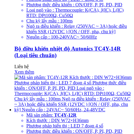
Phương thức điều khiển : ON/OFF, P, PI, PD, PID
Loại ngõ vào : Thermocouple: K(CA), J(IC), L(IC)
RTD: DPt100Ω, Cu50Ω
Chu kỳ lấy mẫu : 100ms
Ngõ ra điều khiển : Relay (250VAC ~ 3A) hoặc điều
khiển SSR (12VDC ) [ON / OFF, pha, chu kỳ]
Nguồn cấp : 100-240VAC~ 50/60Hz
Bộ điều khiển nhiệt độ Autonics TC4Y-14R
(Loại tiêu chuẩn)
Liên hệ
Xem thêm
Mã sản phẩm:
TC4Y-12R
Kích thước : DIN W72×H36mm
Phương pháp hiển thị : LED 7 đoạn 4 số
Phương thức điều khiển : ON/OFF, P, PI, PD, PID