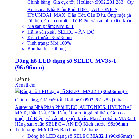
Chính hãng, Giá cực tốt. Hotline⚡:0902.281.283 | Cty
Autovina Nhà Phân Phối IDEC, AUTONICS,
HYUNDAI, MAX, Đầu Cốt, Cầu Đấu, Ống ruột gà
lõi thép, Gen co nhiệt, Tủ Điện, và các phụ kiện khác.
Mã sản phẩm:
MV35-1
Hãng sản xuất: SELEC – ẤN ĐỘ
Kích thước: 96x96mm
Tình trạng: Mới 100%
Bảo hành: 12 tháng
Đồng hồ LED dạng số SELEC MV35-1
(96x96mm)
Liên hệ
Xem thêm
Đồng hồ LED dạng số SELEC
MA32-1
(96x96mm)⭐