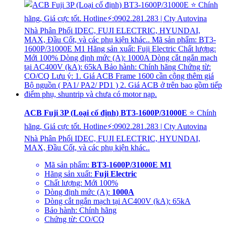
ACB Fuji 3P (Loại cố định) BT3-1600P/31000E
⭐ Chính
hãng, Giá cực tốt. Hotline⚡:0902.281.283 | Cty Autovina
Nhà Phân Phối IDEC, FUJI ELECTRIC, HYUNDAI,
MAX, Đầu Cốt, và các phụ kiện khác..
Mã sản phẩm:
BT3-1600P/31000E M1
Hãng sản xuất:
Fuji Electric
Chất lượng: Mới 100%
Dòng định mức (A):
1000A
Dòng cắt ngắn mạch tại AC400V (kA): 65kA
Bảo hành: Chính hãng
Chứng từ: CO/CQ