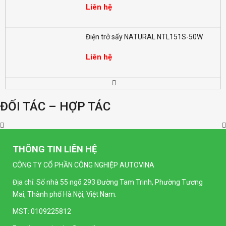
Liên hệ
Điện trở sấy NATURAL NTL151S-50W
Liên hệ
Đồng hồ LED đo điện nặng dạng số SELEC
EM368 (96x96mm)
ĐỐI TÁC – HỢP TÁC
Liên hệ
Đồng hồ LED dạng số SELEC MV35-1
(96x96mm)
THÔNG TIN LIÊN HỆ
Liên hệ
CÔNG TY CỔ PHẦN CÔNG NGHIỆP AUTOVINA
Địa chỉ: Số nhà 55 ngõ 293 Đường Tam Trinh, Phường Tương
Đồng hồ LED dạng số SELEC MA32-1
Mai, Thành phố Hà Nội, Việt Nam.
(96x96mm)
Liên hệ
MST: 0109225812