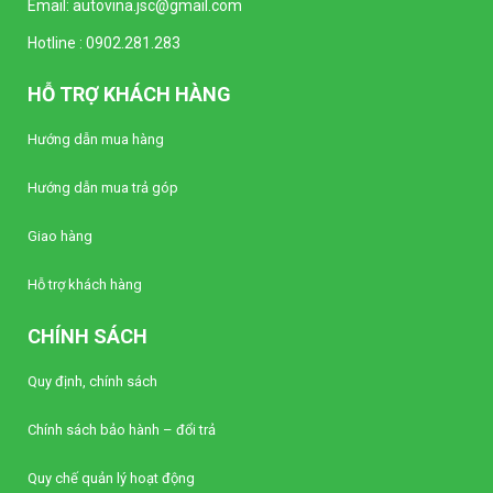
Email:
autovina.jsc@gmail.com
Đồng hồ kim Vôn kế SELEC AM-V-3-L
Hotline :
0902.281.283
(96x96mm)
Liên hệ
HỖ TRỢ KHÁCH HÀNG
Đồng hồ kim Vôn kế SELEC AM-V-3-N
Hướng dẫn mua hàng
(96x96mm)
Liên hệ
Hướng dẫn mua trả góp
Giao hàng
Bộ điều khiển nhiệt độ Autonics TC4Y-N2N
(Loại tiêu chuẩn)
Liên hệ
Hỗ trợ khách hàng
CHÍNH SÁCH
Bộ điều khiển nhiệt độ Autonics TC4Y-14R
(Loại tiêu chuẩn)
Quy định, chính sách
Liên hệ
Chính sách bảo hành – đổi trả
Bộ điều khiển nhiệt độ Autonics TC4Y-12R
Quy chế quản lý hoạt động
(Loại tiêu chuẩn)