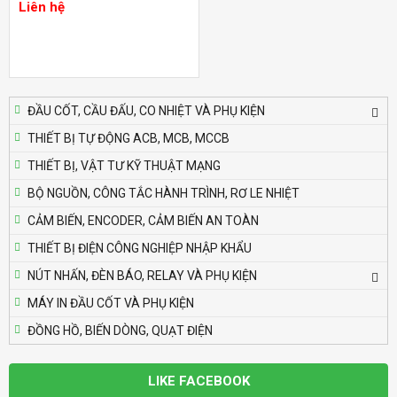
Liên hệ
Liên hệ
Bộ định thời Analog – Power Off Delay
Autonics AT8PMN-6
Liên hệ
ĐẦU CỐT, CẦU ĐẤU, CO NHIỆT VÀ PHỤ KIỆN
THIẾT BỊ TỰ ĐỘNG ACB, MCB, MCCB
Bộ định thời Analog – Power Off Delay
THIẾT BỊ, VẬT TƯ KỸ THUẬT MẠNG
Autonics AT8PMN
Liên hệ
BỘ NGUỒN, CÔNG TẮC HÀNH TRÌNH, RƠ LE NHIỆT
CẢM BIẾN, ENCODER, CẢM BIẾN AN TOÀN
Bộ định thời Analog – Power Off Delay
THIẾT BỊ ĐIỆN CÔNG NGHIỆP NHẬP KHẨU
Autonics AT8PSN-7
NÚT NHẤN, ĐÈN BÁO, RELAY VÀ PHỤ KIỆN
Liên hệ
MÁY IN ĐẦU CỐT VÀ PHỤ KIỆN
ĐỒNG HỒ, BIẾN DÒNG, QUẠT ĐIỆN
Bộ định thời Analog – Power Off Delay
Autonics AT8PSN-6
Liên hệ
LIKE FACEBOOK