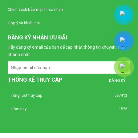
Liên hệ
Chính sách bảo mật TT cá nhân
Bộ điều khiển nhiệt độ Autonics TC4S-22R
Góp ý và khiếu nại
(Loại tiêu chuẩn)
Liên hệ
ĐĂNG KÝ NHẬN ƯU ĐÃI
Hãy đăng ký email của bạn để cập nhật thông tin khuyến mại
Bộ điều khiển nhiệt độ Autonics TC4S-12R
nhanh nhất
(Loại tiêu chuẩn)
Liên hệ
THỐNG KÊ TRUY CẬP
Bộ định thời Analog – Power Off Delay
Autonics AT8PMN-6
Liên hệ
Tổng lượt truy cập:
567413
Hôm nay:
1575
Bộ định thời Analog – Power Off Delay
Autonics AT8PMN
Liên hệ