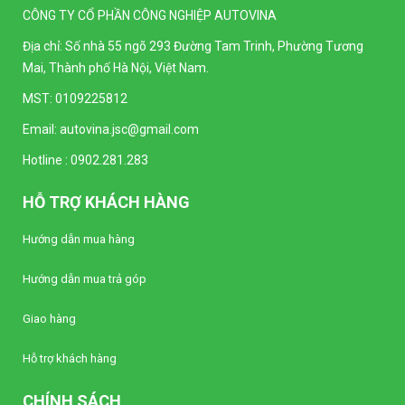
CÔNG TY CỔ PHẦN CÔNG NGHIỆP AUTOVINA
Đồng hồ kim Vôn kế SELEC AM-V-3-L
(96x96mm)
Địa chỉ: Số nhà 55 ngõ 293 Đường Tam Trinh, Phường Tương
Liên hệ
Mai, Thành phố Hà Nội, Việt Nam.
MST: 0109225812
Đồng hồ kim Vôn kế SELEC AM-V-3-N
(96x96mm)
Email:
autovina.jsc@gmail.com
Liên hệ
Hotline :
0902.281.283
Bộ điều khiển nhiệt độ Autonics TC4Y-N2N
HỖ TRỢ KHÁCH HÀNG
(Loại tiêu chuẩn)
Liên hệ
Hướng dẫn mua hàng
Hướng dẫn mua trả góp
Bộ điều khiển nhiệt độ Autonics TC4Y-14R
(Loại tiêu chuẩn)
Giao hàng
Liên hệ
Hỗ trợ khách hàng
Bộ điều khiển nhiệt độ Autonics TC4Y-12R
(Loại tiêu chuẩn)
CHÍNH SÁCH