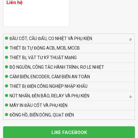
(1NC nhấn giữ)
Liên hệ
Liên hệ
Bộ định thời Analog – Power Off Delay
Autonics AT8PMN-6
Liên hệ
ĐẦU CỐT, CẦU ĐẤU, CO NHIỆT VÀ PHỤ KIỆN
THIẾT BỊ TỰ ĐỘNG ACB, MCB, MCCB
Bộ định thời Analog – Power Off Delay
THIẾT BỊ, VẬT TƯ KỸ THUẬT MẠNG
Autonics AT8PMN
Liên hệ
BỘ NGUỒN, CÔNG TẮC HÀNH TRÌNH, RƠ LE NHIỆT
CẢM BIẾN, ENCODER, CẢM BIẾN AN TOÀN
Bộ định thời Analog – Power Off Delay
THIẾT BỊ ĐIỆN CÔNG NGHIỆP NHẬP KHẨU
Autonics AT8PSN-7
NÚT NHẤN, ĐÈN BÁO, RELAY VÀ PHỤ KIỆN
Liên hệ
MÁY IN ĐẦU CỐT VÀ PHỤ KIỆN
ĐỒNG HỒ, BIẾN DÒNG, QUẠT ĐIỆN
Bộ định thời Analog – Power Off Delay
Autonics AT8PSN-6
Liên hệ
LIKE FACEBOOK