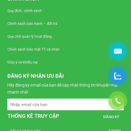
Liên hệ
Quy định, chính sách
Bộ điều khiển nhiệt độ Autonics TC4S-22R
Chính sách bảo hành – đổi trả
(Loại tiêu chuẩn)
Liên hệ
Quy chế quản lý hoạt động
Bộ điều khiển nhiệt độ Autonics TC4S-12R
Chính sách bảo mật TT cá nhân
(Loại tiêu chuẩn)
Liên hệ
Góp ý và khiếu nại
ĐĂNG KÝ NHẬN ƯU ĐÃI
Bộ định thời Analog – Power Off Delay
Autonics AT8PMN-6
Hãy đăng ký email của bạn để cập nhật thông tin khuyến mại
Liên hệ
nhanh nhất
Bộ định thời Analog – Power Off Delay
Autonics AT8PMN
THỐNG KÊ TRUY CẬP
Liên hệ
Tổng lượt truy cập:
572059