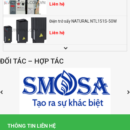
Liên hệ
Điện trở sấy NATURAL NTL151S-50W
Liên hệ
Đồng hồ LED đo điện nặng dạng số SELEC
EM368 (96x96mm)
ĐỐI TÁC – HỢP TÁC
Liên hệ
Đồng hồ LED dạng số SELEC MV35-1
(96x96mm)
Liên hệ
Đồng hồ LED dạng số SELEC MA32-1
(96x96mm)
Liên hệ
THÔNG TIN LIÊN HỆ