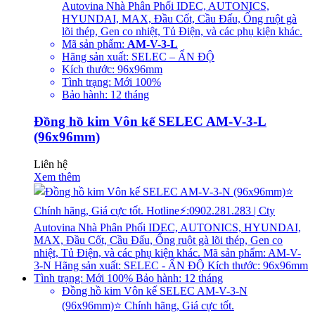
Autovina Nhà Phân Phối IDEC, AUTONICS,
HYUNDAI, MAX, Đầu Cốt, Cầu Đấu, Ống ruột gà
lõi thép, Gen co nhiệt, Tủ Điện, và các phụ kiện khác.
Mã sản phẩm:
AM-V-3-L
Hãng sản xuất: SELEC – ẤN ĐỘ
Kích thước: 96x96mm
Tình trạng: Mới 100%
Bảo hành: 12 tháng
Đồng hồ kim Vôn kế SELEC AM-V-3-L
(96x96mm)
Liên hệ
Xem thêm
Đồng hồ kim Vôn kế SELEC AM-V-3-N
(96x96mm)⭐ Chính hãng, Giá cực tốt.