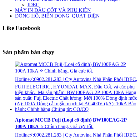
IDEC
MÁY IN ĐẦU CỐT VÀ PHỤ KIỆN
ĐỒNG HỒ, BIẾN DÒNG, QUẠT ĐIỆN
Like Facebook
Sản phẩm bán chạy
Aptomat MCCB Fuji (Loại cố định) BW100EAG-2P
100A 10kA
⭐ Chính hãng, Giá cực tốt.
Hotline⚡:0902.281.283 | Cty Autovina Nhà Phân Phối IDEC,