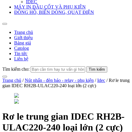
IDEC
MÁY IN ĐẦU CỐT VÀ PHỤ KIỆN
ĐỒNG HỒ, BIẾN DÒNG, QUẠT ĐIỆN
Trang chủ
Giới thiệu
Bảng giá
Catolog
Tin tức
Liên hệ
Tìm kiếm cho:
Trang chủ
/
Nút nhấn - đèn báo - relay - phụ kiện
/
Idec
/ Rơ le trung
gian IDEC RH2B-ULAC220-240 loại lớn (2 cực)
Rơ le trung gian IDEC RH2B-
ULAC220-240 loại lớn (2 cực)