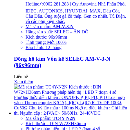
Hotline⚡:0902.281.283 | Cty Autovina Nhà Phân Phối
IDEC, AUTONICS, HYUNDAI, MAX, Đầu Cốt,
Cầu Đấu, Ống ruột gà lõi thép, Gen co nhiệt, Tủ Điện,
và các phụ kiện khác.
Mã sản phẩm:
AM-V-3-N
Hãng sản xuất: SELEC – ẤN ĐỘ
Kích thước: 96x96mm
Tình trạng: Mới 100%
Bảo hành: 12 tháng
Đồng hồ kim Vôn kế SELEC AM-V-3-N
(96x96mm)
Liên hệ
Xem thêm
Mã sản phẩm:
TC4Y-N2N
Kích thước : DIN W72×H36mm
Phương pháp hiển thị : LED 7 đoạn 4 số