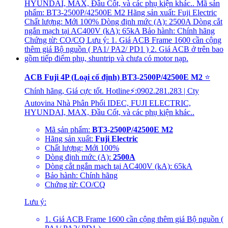
ACB Fuji 4P (Loại cố định) BT3-2500P/42500E M2
⭐
Chính hãng, Giá cực tốt. Hotline⚡:0902.281.283 | Cty
Autovina Nhà Phân Phối IDEC, FUJI ELECTRIC,
HYUNDAI, MAX, Đầu Cốt, và các phụ kiện khác..
Mã sản phẩm:
BT3-2500P/42500E M2
Hãng sản xuất:
Fuji Electric
Chất lượng: Mới 100%
Dòng định mức (A):
2500A
Dòng cắt ngắn mạch tại AC400V (kA): 65kA
Bảo hành: Chính hãng
Chứng từ: CO/CQ
Lưu ý:
1. Giá ACB Frame 1600 cần cộng thêm giá Bộ nguồn (