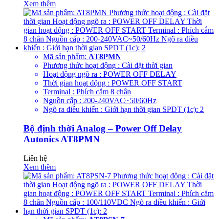
Xem thêm
Mã sản phẩm:
AT8PMN
Phương thức hoạt động : Cài đặt thời gian
Hoạt động ngõ ra : POWER OFF DELAY
Thời gian hoạt động : POWER OFF START
Terminal : Phích cắm 8 chân
Nguồn cấp : 200-240VAC~50/60Hz
Ngõ ra điều khiển : Giới hạn thời gian SPDT (1c): 2
Bộ định thời Analog – Power Off Delay
Autonics AT8PMN
Liên hệ
Xem thêm