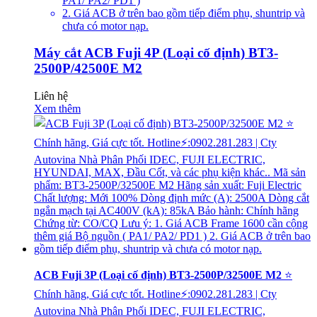
PA1/ PA2/ PD1 )
2. Giá ACB ở trên bao gồm tiếp điểm phụ, shuntrip và
chưa có motor nạp.
Máy cắt ACB Fuji 4P (Loại cố định) BT3-
2500P/42500E M2
Liên hệ
Xem thêm
ACB Fuji 3P (Loại cố định) BT3-2500P/32500E M2
⭐
Chính hãng, Giá cực tốt. Hotline⚡:0902.281.283 | Cty
Autovina Nhà Phân Phối IDEC, FUJI ELECTRIC,