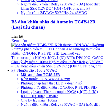
Ngõ ra điều khiển : Relay (250VAC ~ 3A) hoặc điều
khiển SSR (12VDC ) [ON / OFF, pha, chu kỳ]
Nguồn cấp : 24VAC~ 50/60Hz, 24-48VDC
Bộ điều khiển nhiệt độ Autonics TC4Y-12R
(Loại tiêu chuẩn)
Liên hệ
Xem thêm
Mã sản phẩm:
TC4S-22R
Kích thước : DIN W48×H48mm
Phương pháp hiển thị : LED 7 đoạn 4 số
Phương thức điều khiển : ON/OFF, P, PI, PD, PID
Loại ngõ vào : Thermocouple: K(CA), J(IC), L(IC)
RTD: DPt100Ω, Cu50Ω
Chu kỳ lấy mẫu : 100ms
Ngõ ra điều khiển : Relay (250VAC ~ 3A) hoặc điều