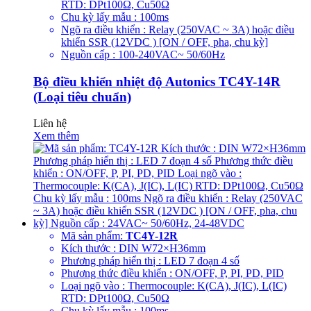
RTD: DPt100Ω, Cu50Ω
Chu kỳ lấy mẫu : 100ms
Ngõ ra điều khiển : Relay (250VAC ~ 3A) hoặc điều
khiển SSR (12VDC ) [ON / OFF, pha, chu kỳ]
Nguồn cấp : 100-240VAC~ 50/60Hz
Bộ điều khiển nhiệt độ Autonics TC4Y-14R
(Loại tiêu chuẩn)
Liên hệ
Xem thêm
Mã sản phẩm:
TC4Y-12R
Kích thước : DIN W72×H36mm
Phương pháp hiển thị : LED 7 đoạn 4 số
Phương thức điều khiển : ON/OFF, P, PI, PD, PID
Loại ngõ vào : Thermocouple: K(CA), J(IC), L(IC)
RTD: DPt100Ω, Cu50Ω
Chu kỳ lấy mẫu : 100ms