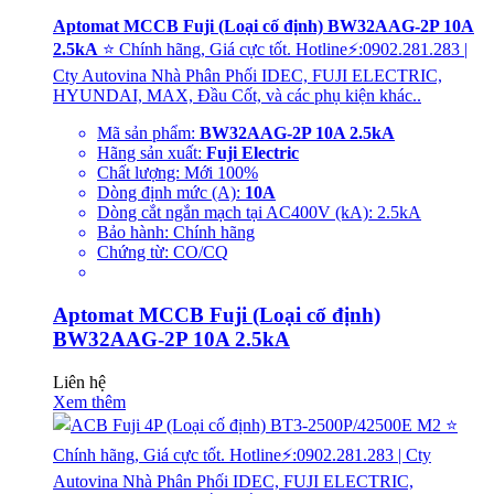
Aptomat MCCB Fuji (Loại cố định) BW32AAG-2P 10A
2.5kA
⭐ Chính hãng, Giá cực tốt. Hotline⚡:0902.281.283 |
Cty Autovina Nhà Phân Phối IDEC, FUJI ELECTRIC,
HYUNDAI, MAX, Đầu Cốt, và các phụ kiện khác..
Mã sản phẩm:
BW32AAG-2P 10A 2.5kA
Hãng sản xuất:
Fuji Electric
Chất lượng: Mới 100%
Dòng định mức (A):
10A
Dòng cắt ngắn mạch tại AC400V (kA): 2.5kA
Bảo hành: Chính hãng
Chứng từ: CO/CQ
Aptomat MCCB Fuji (Loại cố định)
BW32AAG-2P 10A 2.5kA
Liên hệ
Xem thêm