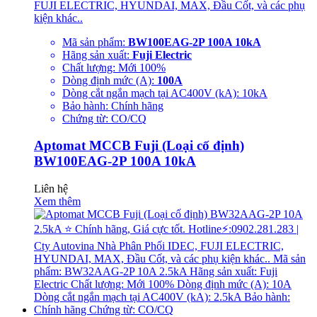
FUJI ELECTRIC, HYUNDAI, MAX, Đầu Cốt, và các phụ
kiện khác..
Mã sản phẩm:
BW100EAG-2P 100A 10kA
Hãng sản xuất:
Fuji Electric
Chất lượng: Mới 100%
Dòng định mức (A):
100A
Dòng cắt ngắn mạch tại AC400V (kA): 10kA
Bảo hành: Chính hãng
Chứng từ: CO/CQ
Aptomat MCCB Fuji (Loại cố định)
BW100EAG-2P 100A 10kA
Liên hệ
Xem thêm