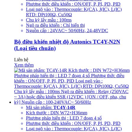
Phương thức điều khiển : ON/OFF, P, PI, PD, PID
Loại ngõ vào : Thermocouple: K(CA), J(IC), L(IC)
RTD: DPt100Ω, Cu50Ω
Chu kỳ lấy mẫu : 100ms
Ngõ ra điều khiển : Chỉ hiển thị
Nguồn cấp : 24VAC~ 50/60Hz, 24-48VDC
Bộ điều khiển nhiệt độ Autonics TC4Y-N2N
(Loại tiêu chuẩn)
Liên hệ
Xem thêm
Mã sản phẩm:
TC4Y-14R
Kích thước : DIN W72×H36mm
Phương pháp hiển thị : LED 7 đoạn 4 số
Phương thức điều khiển : ON/OFF, P, PI, PD, PID
Loại ngõ vào : Thermocouple: K(CA), J(IC), L(IC)