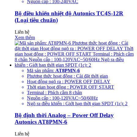
Nguồn cấp : 100-240VAC
Bộ điều khiển nhiệt độ Autonics TC4S-12R
(Loại tiêu chuẩn)
Liên hệ
Xem thêm
Mã sản phẩm:
AT8PMN-6
Phương thức hoạt động : Cài đặt thời gian
Hoạt động ngõ ra : POWER OFF DELAY
Thời gian hoạt động : POWER OFF START
Terminal : Phích cắm 8 chân
Nguồn cấp : 100-120VAC~50/60Hz
Ngõ ra điều khiển : Giới hạn thời gian SPDT (1c): 2
Bộ định thời Analog – Power Off Delay
Autonics AT8PMN-6
Liên hệ