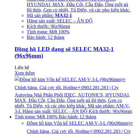
HYUNDAI, MAX, Đầu Cốt, Cầu Đấu, Ống ruột gà
lõi thép, Gen co nhiệt, Tủ Điện, và các phụ kiện khác.
Mã sản phẩm:
MA32-1
Hãng sản xuất: SELEC – ẤN ĐỘ
Kích thước: 96x96mm
Tình trạng: Mới 100%
Bảo hành: 12 tháng
Đồng hồ LED dạng số SELEC MA32-1
(96x96mm)
Liên hệ
Xem thêm
Đồng hồ kim Vôn kế SELEC AM-V-3-L (96x96mm)⭐
Chính hãng, Giá cực tốt. Hotline⚡:0902.281.283 | Cty