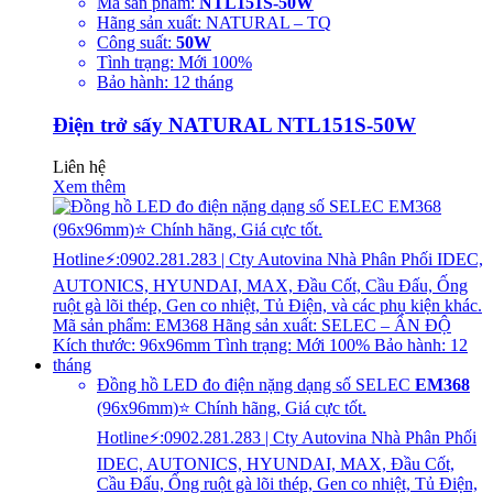
Mã sản phẩm:
NTL151S-50W
Hãng sản xuất: NATURAL – TQ
Công suất:
50W
Tình trạng: Mới 100%
Bảo hành: 12 tháng
Điện trở sấy NATURAL NTL151S-50W
Liên hệ
Xem thêm
Đồng hồ LED đo điện nặng dạng số SELEC
EM368
(96x96mm)⭐ Chính hãng, Giá cực tốt.
Hotline⚡:0902.281.283 | Cty Autovina Nhà Phân Phối
IDEC, AUTONICS, HYUNDAI, MAX, Đầu Cốt,
Cầu Đấu, Ống ruột gà lõi thép, Gen co nhiệt, Tủ Điện,