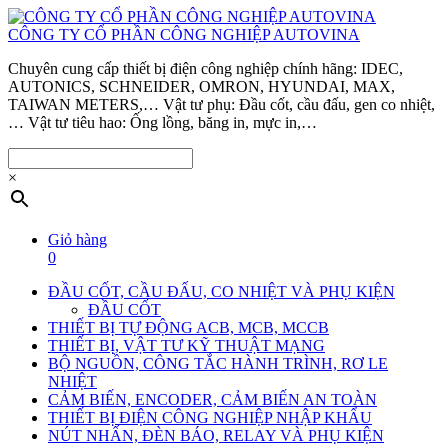
CÔNG TY CỔ PHẦN CÔNG NGHIỆP AUTOVINA
Chuyên cung cấp thiết bị điện công nghiệp chính hãng: IDEC,
AUTONICS, SCHNEIDER, OMRON, HYUNDAI, MAX,
TAIWAN METERS,… Vật tư phụ: Đầu cốt, cầu đấu, gen co nhiệt,
… Vật tư tiêu hao: Ống lồng, băng in, mực in,…
×
Giỏ hàng
0
ĐẦU CỐT, CẦU ĐẤU, CO NHIỆT VÀ PHỤ KIỆN
ĐẦU CỐT
THIẾT BỊ TỰ ĐỘNG ACB, MCB, MCCB
THIẾT BỊ, VẬT TƯ KỸ THUẬT MẠNG
BỘ NGUỒN, CÔNG TẮC HÀNH TRÌNH, RƠ LE
NHIỆT
CẢM BIẾN, ENCODER, CẢM BIẾN AN TOÀN
THIẾT BỊ ĐIỆN CÔNG NGHIỆP NHẬP KHẨU
NÚT NHẤN, ĐÈN BÁO, RELAY VÀ PHỤ KIỆN