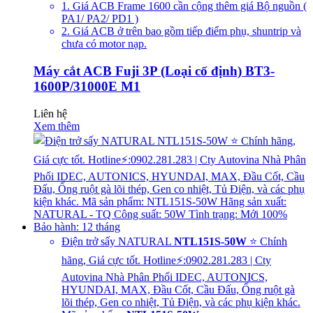
1. Giá ACB Frame 1600 cần cộng thêm giá Bộ nguồn (
PA1/ PA2/ PD1 )
2. Giá ACB ở trên bao gồm tiếp điểm phụ, shuntrip và
chưa có motor nạp.
Máy cắt ACB Fuji 3P (Loại cố định) BT3-
1600P/31000E M1
Liên hệ
Xem thêm
Điện trở sấy NATURAL
NTL151S-50W
⭐ Chính
hãng, Giá cực tốt. Hotline⚡:0902.281.283 | Cty
Autovina Nhà Phân Phối IDEC, AUTONICS,
HYUNDAI, MAX, Đầu Cốt, Cầu Đấu, Ống ruột gà
lõi thép, Gen co nhiệt, Tủ Điện, và các phụ kiện khác.