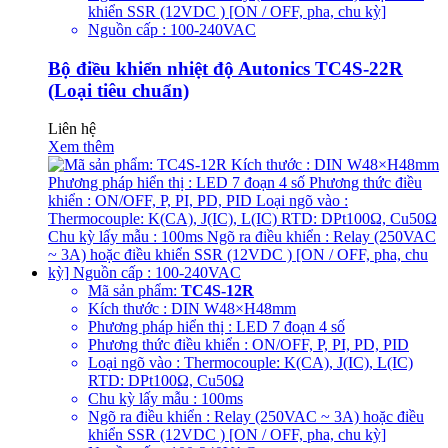
khiển SSR (12VDC ) [ON / OFF, pha, chu kỳ]
Nguồn cấp : 100-240VAC
Bộ điều khiển nhiệt độ Autonics TC4S-22R
(Loại tiêu chuẩn)
Liên hệ
Xem thêm
Mã sản phẩm:
TC4S-12R
Kích thước : DIN W48×H48mm
Phương pháp hiển thị : LED 7 đoạn 4 số
Phương thức điều khiển : ON/OFF, P, PI, PD, PID
Loại ngõ vào : Thermocouple: K(CA), J(IC), L(IC)
RTD: DPt100Ω, Cu50Ω
Chu kỳ lấy mẫu : 100ms
Ngõ ra điều khiển : Relay (250VAC ~ 3A) hoặc điều
khiển SSR (12VDC ) [ON / OFF, pha, chu kỳ]