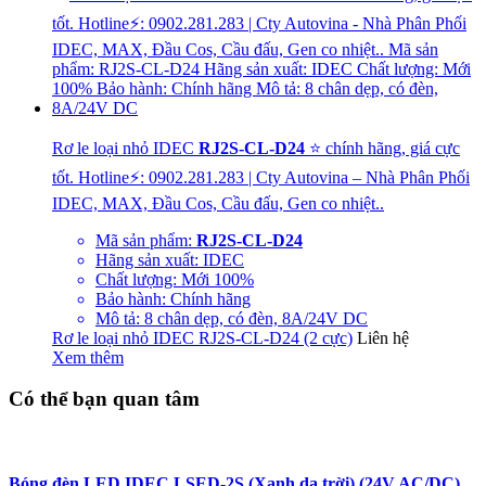
Rơ le loại nhỏ IDEC
RJ2S-CL-D24
⭐ chính hãng, giá cực
tốt. Hotline⚡: 0902.281.283 | Cty Autovina – Nhà Phân Phối
IDEC, MAX, Đầu Cos, Cầu đấu, Gen co nhiệt..
Mã sản phẩm:
RJ2S-CL-D24
Hãng sản xuất: IDEC
Chất lượng: Mới 100%
Bảo hành: Chính hãng
Mô tả: 8 chân dẹp, có đèn, 8A/24V DC
Rơ le loại nhỏ IDEC RJ2S-CL-D24 (2 cực)
Liên hệ
Xem thêm
Có thể bạn quan tâm
Bóng đèn LED IDEC LSED-2S (Xanh da trời) (24V AC/DC)