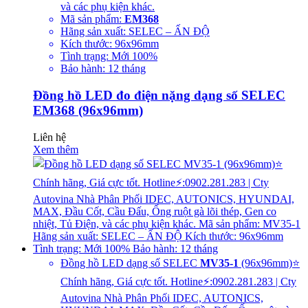
và các phụ kiện khác.
Mã sản phẩm:
EM368
Hãng sản xuất: SELEC – ẤN ĐỘ
Kích thước: 96x96mm
Tình trạng: Mới 100%
Bảo hành: 12 tháng
Đồng hồ LED đo điện nặng dạng số SELEC
EM368 (96x96mm)
Liên hệ
Xem thêm
Đồng hồ LED dạng số SELEC
MV35-1
(96x96mm)⭐
Chính hãng, Giá cực tốt. Hotline⚡:0902.281.283 | Cty
Autovina Nhà Phân Phối IDEC, AUTONICS,