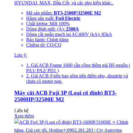
HYUNDAI, MAX, Đầu Cốt, và các phụ kiện khác..
Mã sản phẩm:
BT3-2500P/32500E M2
Hãng sản xuất:
Fuji Electric
Chất lượng: Mới 100%
Dòng định mức (A):
2500A
Dòng cắt ngắn mạch tại AC400V (kA): 85kA
Bảo hành: Chính hãng
Chứng từ: CO/CQ
Lưu ý:
1. Giá ACB Frame 1600 cần cộng thêm giá Bộ nguồn (
PA1/ PA2/ PD1 )
2. Giá ACB ở trên bao gồm tiếp điểm phụ, shuntrip và
chưa có motor nạp.
Máy cắt ACB Fuji 3P (Loại cố định) BT3-
2500HP/32500E M2
Liên hệ
Xem thêm