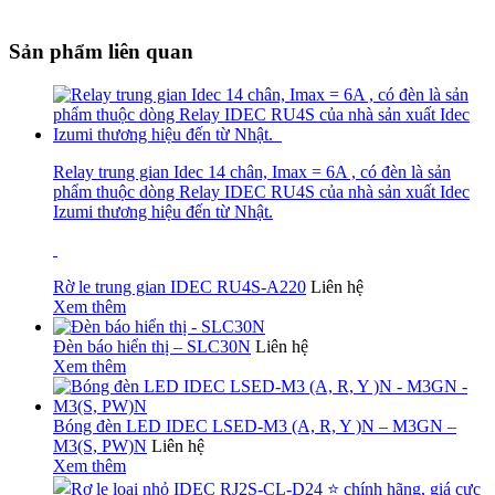
Sản phẩm liên quan
Relay trung gian Idec 14 chân, Imax = 6A , có đèn là sản
phẩm thuộc dòng Relay IDEC RU4S của nhà sản xuất Idec
Izumi thương hiệu đến từ Nhật.
Rờ le trung gian IDEC RU4S-A220
Liên hệ
Xem thêm
Đèn báo hiển thị – SLC30N
Liên hệ
Xem thêm
Bóng đèn LED IDEC LSED-M3 (A, R, Y )N – M3GN –
M3(S, PW)N
Liên hệ
Xem thêm