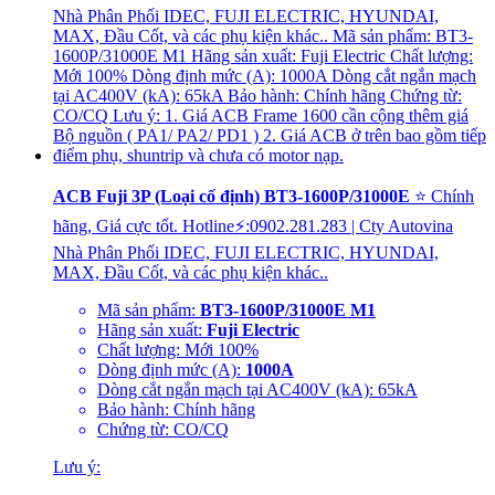
ACB Fuji 3P (Loại cố định) BT3-1600P/31000E
⭐ Chính
hãng, Giá cực tốt. Hotline⚡:0902.281.283 | Cty Autovina
Nhà Phân Phối IDEC, FUJI ELECTRIC, HYUNDAI,
MAX, Đầu Cốt, và các phụ kiện khác..
Mã sản phẩm:
BT3-1600P/31000E M1
Hãng sản xuất:
Fuji Electric
Chất lượng: Mới 100%
Dòng định mức (A):
1000A
Dòng cắt ngắn mạch tại AC400V (kA): 65kA
Bảo hành: Chính hãng
Chứng từ: CO/CQ
Lưu ý: