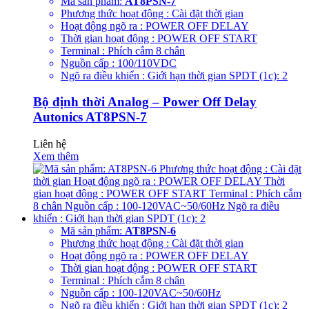
Mã sản phẩm:
AT8PSN-7
Phương thức hoạt động : Cài đặt thời gian
Hoạt động ngõ ra : POWER OFF DELAY
Thời gian hoạt động : POWER OFF START
Terminal : Phích cắm 8 chân
Nguồn cấp : 100/110VDC
Ngõ ra điều khiển : Giới hạn thời gian SPDT (1c): 2
Bộ định thời Analog – Power Off Delay
Autonics AT8PSN-7
Liên hệ
Xem thêm
Mã sản phẩm:
AT8PSN-6
Phương thức hoạt động : Cài đặt thời gian
Hoạt động ngõ ra : POWER OFF DELAY
Thời gian hoạt động : POWER OFF START
Terminal : Phích cắm 8 chân
Nguồn cấp : 100-120VAC~50/60Hz
Ngõ ra điều khiển : Giới hạn thời gian SPDT (1c): 2