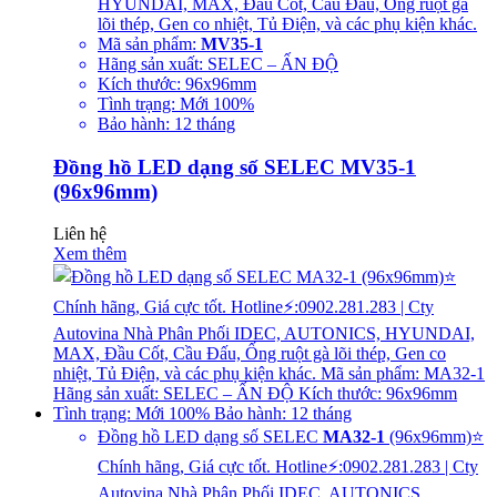
HYUNDAI, MAX, Đầu Cốt, Cầu Đấu, Ống ruột gà
lõi thép, Gen co nhiệt, Tủ Điện, và các phụ kiện khác.
Mã sản phẩm:
MV35-1
Hãng sản xuất: SELEC – ẤN ĐỘ
Kích thước: 96x96mm
Tình trạng: Mới 100%
Bảo hành: 12 tháng
Đồng hồ LED dạng số SELEC MV35-1
(96x96mm)
Liên hệ
Xem thêm
Đồng hồ LED dạng số SELEC
MA32-1
(96x96mm)⭐
Chính hãng, Giá cực tốt. Hotline⚡:0902.281.283 | Cty
Autovina Nhà Phân Phối IDEC, AUTONICS,