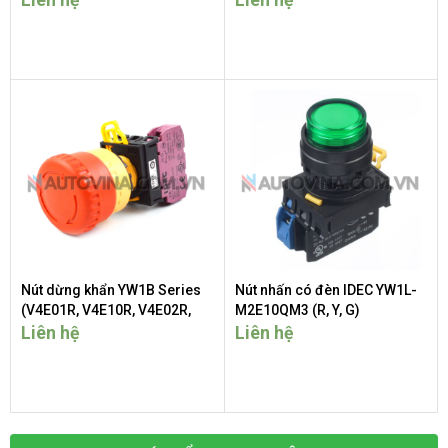
Nút dừng khẩn YW1B Series
Nút nhấn có đèn IDEC YW1L-
(V4E01R, V4E10R, V4E02R,
M2E10QM3 (R, Y, G)
V4E20R, V4E11R)
Liên hệ
Liên hệ