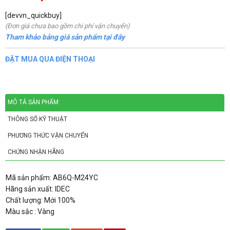
[devvn_quickbuy]
(Đơn giá chưa bao gồm chi phí vận chuyển)
Tham khảo bảng giá sản phẩm tại đây
ĐẶT MUA QUA ĐIỆN THOẠI
MÔ TẢ SẢN PHẨM
THÔNG SỐ KỸ THUẬT
PHƯƠNG THỨC VẬN CHUYỂN
CHỨNG NHẬN HÃNG
Mã sản phẩm: AB6Q-M24YC
Hãng sản xuất: IDEC
Chất lượng: Mới 100%
Màu sắc : Vàng