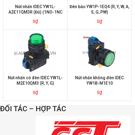
Nút nhấn IDEC YW1L-
Đèn báo YW1P-1EQ4 (R, Y, W, A,
A2E11QM3R (Đỏ) (1NO-1NC
S, G, PW)
nhấn giữ)
0
₫
0
₫
Nút nhấn có đèn IDEC YW1L-
Nút nhấn không đèn IDEC
M2E10QM3 (R, Y, G)
YW1B-M1E10
0
₫
0
₫
ĐỐI TÁC – HỢP TÁC