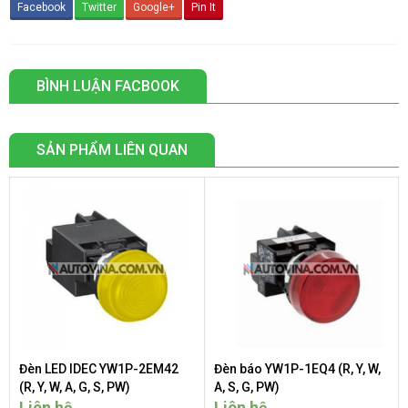
Facebook
Twitter
Google+
Pin It
BÌNH LUẬN FACBOOK
SẢN PHẨM LIÊN QUAN
Đèn LED IDEC YW1P-2EM42
Đèn báo YW1P-1EQ4 (R, Y, W,
(R, Y, W, A, G, S, PW)
A, S, G, PW)
Liên hệ
Liên hệ