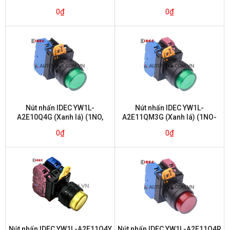
V4E20R, V4E11R)
0
₫
0
₫
Nút nhấn IDEC YW1L-
Nút nhấn IDEC YW1L-
A2E10Q4G (Xanh lá) (1NO,
A2E11QM3G (Xanh lá) (1NO-
nhấn giữ)
1NC nhấn giữ)
0
₫
0
₫
Nút nhấn IDEC YW1L-A2E11Q4Y
Nút nhấn IDEC YW1L-A2E11Q4R