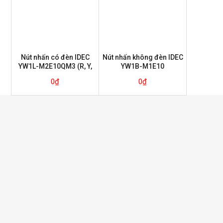
Nút nhấn có đèn IDEC
Nút nhấn không đèn IDEC
YW1L-M2E10QM3 (R, Y,
YW1B-M1E10
G)
0
₫
0
₫