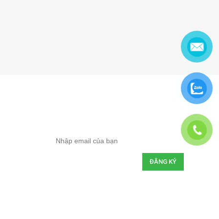
ĐĂNG KÝ NHẬN ƯU ĐÃI
Hãy đăng ký email của bạn để cập nhật
thông tin khuyến mại nhanh nhất
ả
THỐNG KÊ TRUY CẬP
hân
Tổng lượt truy cập:
564433
Hôm nay:
538