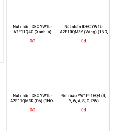
Nút nhấn IDEC YW1L-
Nút nhấn IDEC YW1L-
A2E11Q4G (Xanh lá)
A2E10QM3Y (Vàng) (1NO,
(1NO-1NC nhấn giữ)
nhấn giữ)
0
₫
0
₫
Nút nhấn IDEC YW1L-
Đèn báo YW1P-1EQ4 (R,
A2E11QM3R (Đỏ) (1NO-
Y, W, A, S, G, PW)
1NC nhấn giữ)
0
₫
0
₫