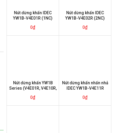
Nút dừng khẩn IDEC
Nút dừng khẩn IDEC
YW1B-V4E01R (1NC)
YW1B-V4E02R (2NC)
0
₫
0
₫
Nút dừng khẩn YW1B
Nút dừng khẩn nhấn nhả
Series (V4E01R, V4E10R,
IDEC YW1B-V4E11R
V4E02R, V4E20R,
(1NO+1NC)
0
₫
0
₫
V4E11R)