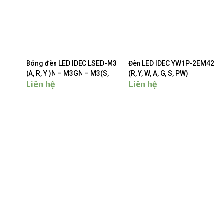
Bóng đèn LED IDEC LSED-M3
Đèn LED IDEC YW1P-2EM42
(A, R, Y )N – M3GN – M3(S,
(R, Y, W, A, G, S, PW)
PW)N
Liên hệ
Liên hệ