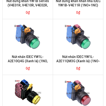
Nút dừng khẩn YW1B Series
Nút dừng khẩn nhấn nhả IDEC
(V4E01R, V4E10R, V4E02R,
YW1B-V4E11R (1NO+1NC)
V4E20R, V4E11R)
0
₫
0
₫
Nút nhấn IDEC YW1L-
Nút nhấn IDEC YW1L-
A2E10Q4G (Xanh lá) (1NO,
A2E11QM3G (Xanh lá) (1NO-
nhấn giữ)
1NC nhấn giữ)
0
₫
0
₫