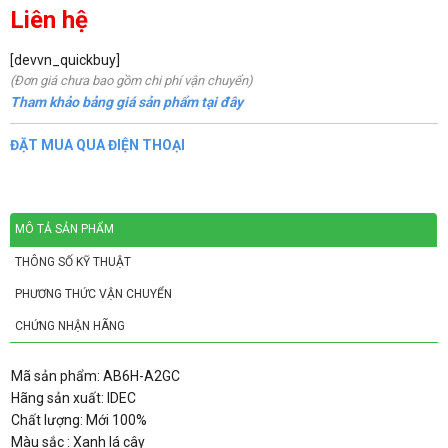
Liên hệ
[devvn_quickbuy]
(Đơn giá chưa bao gồm chi phí vận chuyển)
Tham khảo bảng giá sản phẩm tại đây
ĐẶT MUA QUA ĐIỆN THOẠI
MÔ TẢ SẢN PHẨM
THÔNG SỐ KỸ THUẬT
PHƯƠNG THỨC VẬN CHUYỂN
CHỨNG NHẬN HÃNG
Mã sản phẩm: AB6H-A2GC
Hãng sản xuất: IDEC
Chất lượng: Mới 100%
Màu sắc : Xanh lá cây