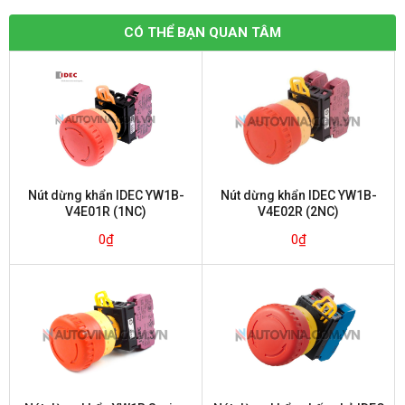
CÓ THỂ BẠN QUAN TÂM
Nút dừng khẩn IDEC YW1B-
Nút dừng khẩn IDEC YW1B-
V4E01R (1NC)
V4E02R (2NC)
0
₫
0
₫