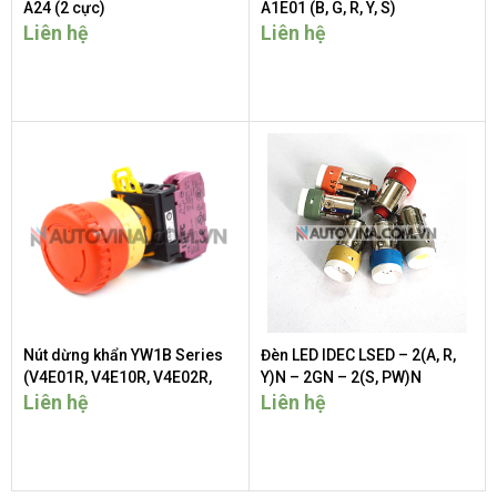
A24 (2 cực)
A1E01 (B, G, R, Y, S)
Liên hệ
Liên hệ
Nút dừng khẩn YW1B Series
Đèn LED IDEC LSED – 2(A, R,
(V4E01R, V4E10R, V4E02R,
Y)N – 2GN – 2(S, PW)N
V4E20R, V4E11R)
Liên hệ
Liên hệ