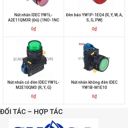
Nút nhấn IDEC YW1L-
Đèn báo YW1P-1EQ4 (R, Y, W, A,
A2E11QM3R (Đỏ) (1NO-1NC
S, G, PW)
nhấn giữ)
0
₫
0
₫
Nút nhấn có đèn IDEC YW1L-
Nút nhấn không đèn IDEC
M2E10QM3 (R, Y, G)
YW1B-M1E10
0
₫
0
₫
ĐỐI TÁC – HỢP TÁC