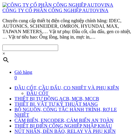
CÔNG TY CỔ PHẦN CÔNG NGHIỆP AUTOVINA
Chuyên cung cấp thiết bị điện công nghiệp chính hãng: IDEC,
AUTONICS, SCHNEIDER, OMRON, HYUNDAI, MAX,
TAIWAN METERS,… Vật tư phụ: Đầu cốt, cầu đấu, gen co nhiệt,
… Vật tư tiêu hao: Ống lồng, băng in, mực in,…
×
Giỏ hàng
0
ĐẦU CỐT, CẦU ĐẤU, CO NHIỆT VÀ PHỤ KIỆN
ĐẦU CỐT
THIẾT BỊ TỰ ĐỘNG ACB, MCB, MCCB
THIẾT BỊ, VẬT TƯ KỸ THUẬT MẠNG
BỘ NGUỒN, CÔNG TẮC HÀNH TRÌNH, RƠ LE
NHIỆT
CẢM BIẾN, ENCODER, CẢM BIẾN AN TOÀN
THIẾT BỊ ĐIỆN CÔNG NGHIỆP NHẬP KHẨU
NÚT NHẤN, ĐÈN BÁO, RELAY VÀ PHỤ KIỆN