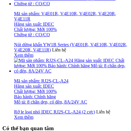
Mã sản phẩm: V4E01R, V4E10R, V4E02R, V4E20R,
V4E11R
Hãng sản xuất: IDEC
Chất lượng: Mới 100%
Chứng từ : CO/CQ
Nút dừng khẩn YW1B Series (V4E01R, V4E10R, V4E02R,
V4E20R, V4E11R)
Liên hệ
Xem thêm
Mã sản phẩm: RJ2S-CL-A24
Hãng sản xuất: IDEC
Chất lượng: Mới 100%
Bảo hành: Chính hãng
Mô tả: 8 chân dẹp, có đèn, 8A/24V AC
Rờ le loại nhỏ IDEC RJ2S-CL-A24 (2 cực)
Liên hệ
Xem thêm
Có thể bạn quan tâm