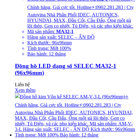
Chính hãng, Giá cực tốt. Hotline⚡:0902.281.283 | Cty
Autovina Nhà Phân Phối IDEC, AUTONICS,
HYUNDAI, MAX, Đầu Cốt, Cầu Đấu, Ống ruột gà
lõi thép, Gen co nhiệt, Tủ Điện, và các phụ kiện khác.
Mã sản phẩm:
MA32-1
Hãng sản xuất: SELEC – ẤN ĐỘ
Kích thước: 96x96mm
Tình trạng: Mới 100%
Bảo hành: 12 tháng
Đồng hồ LED dạng số SELEC MA32-1
(96x96mm)
Liên hệ
Xem thêm