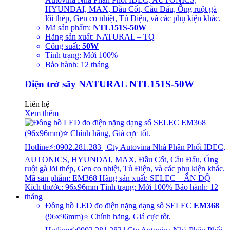
HYUNDAI, MAX, Đầu Cốt, Cầu Đấu, Ống ruột gà
lõi thép, Gen co nhiệt, Tủ Điện, và các phụ kiện khác.
Mã sản phẩm:
NTL151S-50W
Hãng sản xuất: NATURAL – TQ
Công suất:
50W
Tình trạng: Mới 100%
Bảo hành: 12 tháng
Điện trở sấy NATURAL NTL151S-50W
Liên hệ
Xem thêm
Đồng hồ LED đo điện nặng dạng số SELEC
EM368
(96x96mm)⭐ Chính hãng, Giá cực tốt.