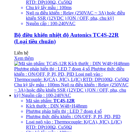
RTD: DPt100Ω, Cu50Ω
Chu kỳ lấy mẫu : 100ms
Ngõ ra điều khiển : Relay (250VAC ~ 3A) hoặc điều
khiển SSR (12VDC ) [ON / OFF, pha, chu kỳ]
Nguồn cấp : 100-240VAC
Bộ điều khiển nhiệt độ Autonics TC4S-22R
(Loại tiêu chuẩn)
Liên hệ
Xem thêm
Mã sản phẩm:
TC4S-12R
Kích thước : DIN W48×H48mm
Phương pháp hiển thị : LED 7 đoạn 4 số
Phương thức điều khiển : ON/OFF, P, PI, PD, PID
Loại ngõ vào : Thermocouple: K(CA), J(IC), L(IC)
RTD: DPt100Ω, Cu50Ω