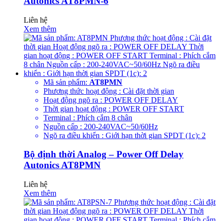
Autonics AT8PMN-6
Liên hệ
Xem thêm
Mã sản phẩm:
AT8PMN
Phương thức hoạt động : Cài đặt thời gian
Hoạt động ngõ ra : POWER OFF DELAY
Thời gian hoạt động : POWER OFF START
Terminal : Phích cắm 8 chân
Nguồn cấp : 200-240VAC~50/60Hz
Ngõ ra điều khiển : Giới hạn thời gian SPDT (1c): 2
Bộ định thời Analog – Power Off Delay
Autonics AT8PMN
Liên hệ
Xem thêm