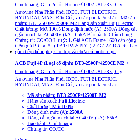
ACB Fuji 4P (Loại cố định) BT3-2500P/42500E M2
⭐
Chính hãng, Giá cực tốt. Hotline⚡:0902.281.283 | Cty
Autovina Nhà Phân Phối IDEC, FUJI ELECTRIC,
HYUNDAI, MAX, Đầu Cốt, và các phụ kiện khác..
Mã sản phẩm:
BT3-2500P/42500E M2
Hãng sản xuất:
Fuji Electric
Chất lượng: Mới 100%
Dòng định mức (A):
2500A
Dòng cắt ngắn mạch tại AC400V (kA): 65kA
Bảo hành: Chính hãng
Chứng từ: CO/CQ
Lưu ý: