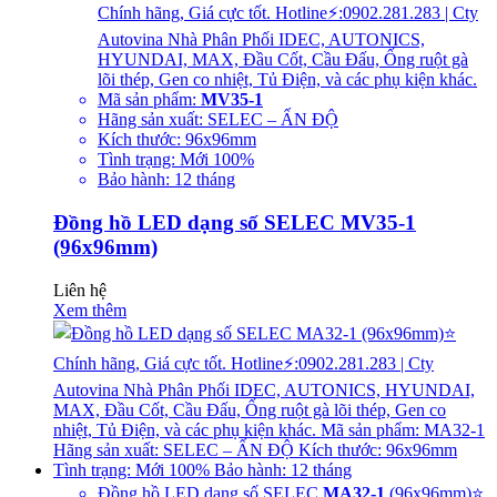
Chính hãng, Giá cực tốt. Hotline⚡:0902.281.283 | Cty
Autovina Nhà Phân Phối IDEC, AUTONICS,
HYUNDAI, MAX, Đầu Cốt, Cầu Đấu, Ống ruột gà
lõi thép, Gen co nhiệt, Tủ Điện, và các phụ kiện khác.
Mã sản phẩm:
MV35-1
Hãng sản xuất: SELEC – ẤN ĐỘ
Kích thước: 96x96mm
Tình trạng: Mới 100%
Bảo hành: 12 tháng
Đồng hồ LED dạng số SELEC MV35-1
(96x96mm)
Liên hệ
Xem thêm
Đồng hồ LED dạng số SELEC
MA32-1
(96x96mm)⭐