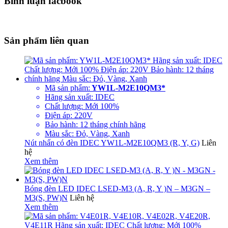
Bình luận facbook
Sản phẩm liên quan
Mã sản phẩm:
YW1L-M2E10QM3*
Hãng sản xuất: IDEC
Chất lượng: Mới 100%
Điện áp: 220V
Bảo hành: 12 tháng chính hãng
Màu sắc: Đỏ, Vàng, Xanh
Nút nhấn có đèn IDEC YW1L-M2E10QM3 (R, Y, G)
Liên
hệ
Xem thêm
Bóng đèn LED IDEC LSED-M3 (A, R, Y )N – M3GN –
M3(S, PW)N
Liên hệ
Xem thêm