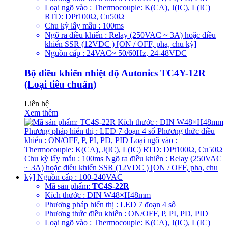
Loại ngõ vào : Thermocouple: K(CA), J(IC), L(IC)
RTD: DPt100Ω, Cu50Ω
Chu kỳ lấy mẫu : 100ms
Ngõ ra điều khiển : Relay (250VAC ~ 3A) hoặc điều
khiển SSR (12VDC ) [ON / OFF, pha, chu kỳ]
Nguồn cấp : 24VAC~ 50/60Hz, 24-48VDC
Bộ điều khiển nhiệt độ Autonics TC4Y-12R
(Loại tiêu chuẩn)
Liên hệ
Xem thêm
Mã sản phẩm:
TC4S-22R
Kích thước : DIN W48×H48mm
Phương pháp hiển thị : LED 7 đoạn 4 số
Phương thức điều khiển : ON/OFF, P, PI, PD, PID
Loại ngõ vào : Thermocouple: K(CA), J(IC), L(IC)