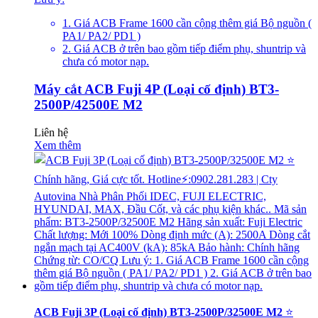
1. Giá ACB Frame 1600 cần cộng thêm giá Bộ nguồn (
PA1/ PA2/ PD1 )
2. Giá ACB ở trên bao gồm tiếp điểm phụ, shuntrip và
chưa có motor nạp.
Máy cắt ACB Fuji 4P (Loại cố định) BT3-
2500P/42500E M2
Liên hệ
Xem thêm
ACB Fuji 3P (Loại cố định) BT3-2500P/32500E M2
⭐