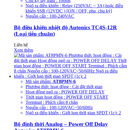
Chu kỳ lấy mẫu : 100ms
Ngõ ra điều khiển : Relay (250VAC ~ 3A) hoặc điều
khiển SSR (12VDC ) [ON / OFF, pha, chu kỳ]
Nguồn cấp : 100-240VAC
Bộ điều khiển nhiệt độ Autonics TC4S-12R
(Loại tiêu chuẩn)
Liên hệ
Xem thêm
Mã sản phẩm:
AT8PMN-6
Phương thức hoạt động : Cài đặt thời gian
Hoạt động ngõ ra : POWER OFF DELAY
Thời gian hoạt động : POWER OFF START
Terminal : Phích cắm 8 chân
Nguồn cấp : 100-120VAC~50/60Hz
Ngõ ra điều khiển : Giới hạn thời gian SPDT (1c): 2
Bộ định thời Analog – Power Off Delay