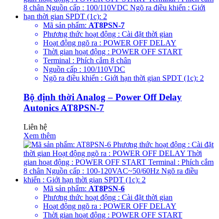
Mã sản phẩm:
AT8PSN-7
Phương thức hoạt động : Cài đặt thời gian
Hoạt động ngõ ra : POWER OFF DELAY
Thời gian hoạt động : POWER OFF START
Terminal : Phích cắm 8 chân
Nguồn cấp : 100/110VDC
Ngõ ra điều khiển : Giới hạn thời gian SPDT (1c): 2
Bộ định thời Analog – Power Off Delay
Autonics AT8PSN-7
Liên hệ
Xem thêm
Mã sản phẩm:
AT8PSN-6
Phương thức hoạt động : Cài đặt thời gian
Hoạt động ngõ ra : POWER OFF DELAY
Thời gian hoạt động : POWER OFF START