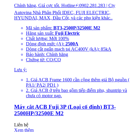
Chính hãng, Giá cực tốt. Hotline⚡:0902.281.283 | Cty
Autovina Nhà Phân Phối IDEC, FUJI ELECTRIC,
HYUNDAI, MAX, Đầu Cốt, và các phụ kiện khác..
Mã sản phẩm:
BT3-2500P/32500E M2
Hãng sản xuất:
Fuji Electric
Chất lượng: Mới 100%
Dòng định mức (A):
2500A
Dòng cắt ngắn mạch tại AC400V (kA): 85kA
Bảo hành: Chính hãng
Chứng từ: CO/CQ
Lưu ý:
1. Giá ACB Frame 1600 cần cộng thêm giá Bộ nguồn (
PA1/ PA2/ PD1 )
2. Giá ACB ở trên bao gồm tiếp điểm phụ, shuntrip và
chưa có motor nạp.
Máy cắt ACB Fuji 3P (Loại cố định) BT3-
2500HP/32500E M2
Liên hệ
Xem thêm