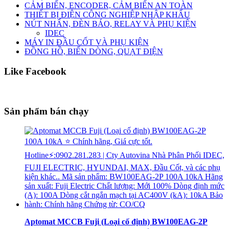
CẢM BIẾN, ENCODER, CẢM BIẾN AN TOÀN
THIẾT BỊ ĐIỆN CÔNG NGHIỆP NHẬP KHẨU
NÚT NHẤN, ĐÈN BÁO, RELAY VÀ PHỤ KIỆN
IDEC
MÁY IN ĐẦU CỐT VÀ PHỤ KIỆN
ĐỒNG HỒ, BIẾN DÒNG, QUẠT ĐIỆN
Like Facebook
Sản phẩm bán chạy
Aptomat MCCB Fuji (Loại cố định) BW100EAG-2P