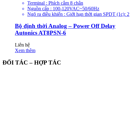
Terminal : Phích cắm 8 chân
Nguồn cấp : 100-120VAC~50/60Hz
Ngõ ra điều khiển : Giới hạn thời gian SPDT (1c): 2
Bộ định thời Analog – Power Off Delay
Autonics AT8PSN-6
Liên hệ
Xem thêm
ĐỐI TÁC – HỢP TÁC