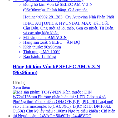
Đồng hồ kim Vôn kế SELEC AM-V-3-N
(96x96mm)⭐ Chính hãng, Giá cực tốt.
Hotline⚡:0902.281.283 | Cty Autovina Nhà Phân Phối
IDEC, AUTONICS, HYUNDAI, MAX, Đầu Cốt,
Cầu Đấu, Ống ruột gà lõi thép, Gen co nhiệt, Tủ Điện,
và các phụ kiện khác.
Mã sản phẩm:
AM-V-3-N
Hãng sản xuất: SELEC – ẤN ĐỘ
Kích thước: 96x96mm
Tình trạng: Mới 100%
Bảo hành: 12 tháng
Đồng hồ kim Vôn kế SELEC AM-V-3-N
(96x96mm)
Liên hệ
Xem thêm