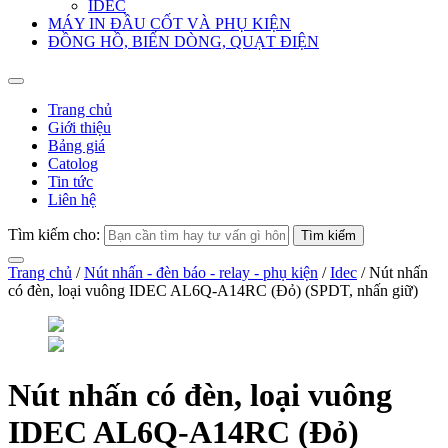
IDEC
MÁY IN ĐẦU CỐT VÀ PHỤ KIỆN
ĐỒNG HỒ, BIẾN DÒNG, QUẠT ĐIỆN
Trang chủ
Giới thiệu
Bảng giá
Catolog
Tin tức
Liên hệ
Tìm kiếm cho:
Trang chủ
/
Nút nhấn - đèn báo - relay - phụ kiện
/
Idec
/ Nút nhấn
có đèn, loại vuông IDEC AL6Q-A14RC (Đỏ) (SPDT, nhấn giữ)
Nút nhấn có đèn, loại vuông
IDEC AL6Q-A14RC (Đỏ)