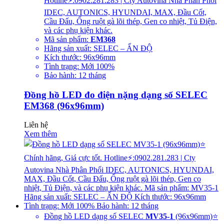
Hotline⚡:0902.281.283 | Cty Autovina Nhà Phân Phối
IDEC, AUTONICS, HYUNDAI, MAX, Đầu Cốt,
Cầu Đấu, Ống ruột gà lõi thép, Gen co nhiệt, Tủ Điện,
và các phụ kiện khác.
Mã sản phẩm:
EM368
Hãng sản xuất: SELEC – ẤN ĐỘ
Kích thước: 96x96mm
Tình trạng: Mới 100%
Bảo hành: 12 tháng
Đồng hồ LED đo điện nặng dạng số SELEC
EM368 (96x96mm)
Liên hệ
Xem thêm
Đồng hồ LED dạng số SELEC
MV35-1
(96x96mm)⭐