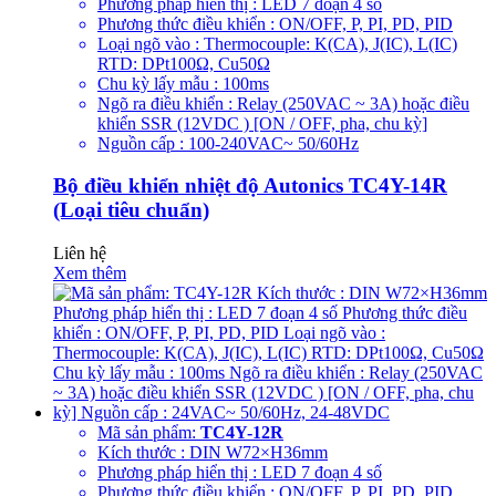
Phương pháp hiển thị : LED 7 đoạn 4 số
Phương thức điều khiển : ON/OFF, P, PI, PD, PID
Loại ngõ vào : Thermocouple: K(CA), J(IC), L(IC)
RTD: DPt100Ω, Cu50Ω
Chu kỳ lấy mẫu : 100ms
Ngõ ra điều khiển : Relay (250VAC ~ 3A) hoặc điều
khiển SSR (12VDC ) [ON / OFF, pha, chu kỳ]
Nguồn cấp : 100-240VAC~ 50/60Hz
Bộ điều khiển nhiệt độ Autonics TC4Y-14R
(Loại tiêu chuẩn)
Liên hệ
Xem thêm
Mã sản phẩm:
TC4Y-12R
Kích thước : DIN W72×H36mm
Phương pháp hiển thị : LED 7 đoạn 4 số
Phương thức điều khiển : ON/OFF, P, PI, PD, PID