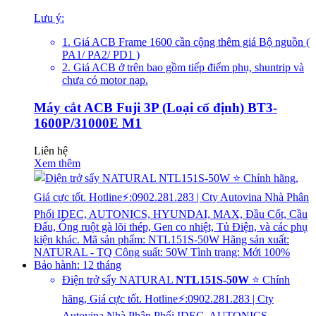
Lưu ý:
1. Giá ACB Frame 1600 cần cộng thêm giá Bộ nguồn (
PA1/ PA2/ PD1 )
2. Giá ACB ở trên bao gồm tiếp điểm phụ, shuntrip và
chưa có motor nạp.
Máy cắt ACB Fuji 3P (Loại cố định) BT3-
1600P/31000E M1
Liên hệ
Xem thêm
Điện trở sấy NATURAL
NTL151S-50W
⭐ Chính
hãng, Giá cực tốt. Hotline⚡:0902.281.283 | Cty
Autovina Nhà Phân Phối IDEC, AUTONICS,