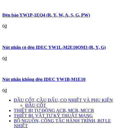
Đèn báo YW1P-1EQ4 (R, Y, W, A, S, G, PW)
0
₫
Nút nhấn có đèn IDEC YW1L-M2E10QM3 (R, Y, G)
0
₫
Nút nhấn không đèn IDEC YW1B-M1E10
0
₫
ĐẦU CỐT, CẦU ĐẤU, CO NHIỆT VÀ PHỤ KIỆN
ĐẦU CỐT
THIẾT BỊ TỰ ĐỘNG ACB, MCB, MCCB
THIẾT BỊ, VẬT TƯ KỸ THUẬT MẠNG
BỘ NGUỒN, CÔNG TẮC HÀNH TRÌNH, RƠ LE
NHIỆT