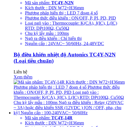
Mã sản phẩm:
TC4Y-N2N
Kích thước : DIN W72×H36mm
Phương pháp hiển thị : LED 7 đoạn 4 số
Phương thức điều khiển : ON/OFF, P, PI, PD, PID
Loại ngõ vào : Thermocouple: K(CA), J(IC), L(IC)
RTD: DPt100Ω, Cu50Ω
Chu kỳ lấy mẫu : 100ms
Ngõ ra điều khiển : Chỉ hiển thị
Nguồn cấp : 24VAC~ 50/60Hz, 24-48VDC
Bộ điều khiển nhiệt độ Autonics TC4Y-N2N
(Loại tiêu chuẩn)
Liên hệ
Xem thêm
Mã sản phẩm:
TC4Y-14R
Kích thước : DIN W72×H36mm