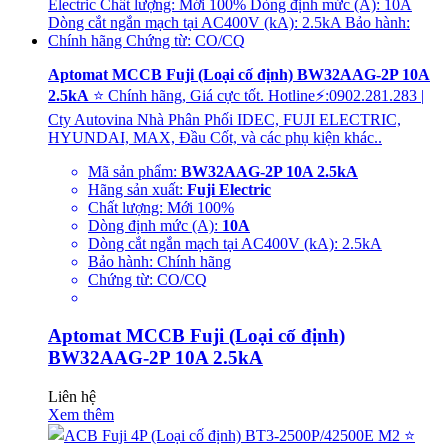
Aptomat MCCB Fuji (Loại cố định) BW32AAG-2P 10A
2.5kA
⭐ Chính hãng, Giá cực tốt. Hotline⚡:0902.281.283 |
Cty Autovina Nhà Phân Phối IDEC, FUJI ELECTRIC,
HYUNDAI, MAX, Đầu Cốt, và các phụ kiện khác..
Mã sản phẩm:
BW32AAG-2P 10A 2.5kA
Hãng sản xuất:
Fuji Electric
Chất lượng: Mới 100%
Dòng định mức (A):
10A
Dòng cắt ngắn mạch tại AC400V (kA): 2.5kA
Bảo hành: Chính hãng
Chứng từ: CO/CQ
Aptomat MCCB Fuji (Loại cố định)
BW32AAG-2P 10A 2.5kA
Liên hệ
Xem thêm