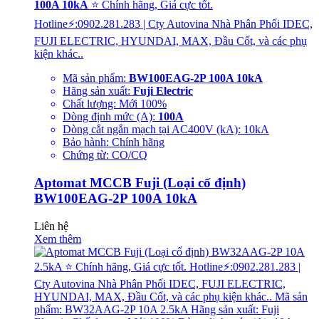
100A 10kA
⭐ Chính hãng, Giá cực tốt.
Hotline⚡:0902.281.283 | Cty Autovina Nhà Phân Phối IDEC,
FUJI ELECTRIC, HYUNDAI, MAX, Đầu Cốt, và các phụ
kiện khác..
Mã sản phẩm:
BW100EAG-2P 100A 10kA
Hãng sản xuất:
Fuji Electric
Chất lượng: Mới 100%
Dòng định mức (A):
100A
Dòng cắt ngắn mạch tại AC400V (kA): 10kA
Bảo hành: Chính hãng
Chứng từ: CO/CQ
Aptomat MCCB Fuji (Loại cố định)
BW100EAG-2P 100A 10kA
Liên hệ
Xem thêm