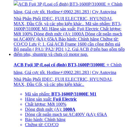
ACB Fuji 3P (Loại cố định) BT3-1600P/31000E
⭐ Chính
hãng, Giá cực tốt. Hotline⚡:0902.281.283 | Cty Autovina
Nhà Phân Phối IDEC, FUJI ELECTRIC, HYUNDAI,
MAX, Đầu Cốt, và các phụ kiện khác..
Mã sản phẩm:
BT3-1600P/31000E M1
Hãng sản xuất:
Fuji Electric
Chất lượng: Mới 100%
Dòng định mức (A):
1000A
Dòng cắt ngắn mạch tại AC400V (kA): 65kA
Bảo hành: Chính hãng
Chứng từ: CO/CQ