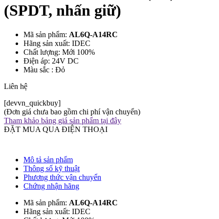
(SPDT, nhấn giữ)
Mã sản phẩm:
AL6Q-A14RC
Hãng sản xuất: IDEC
Chất lượng: Mới 100%
Điện áp: 24V DC
Màu sắc : Đỏ
Liên hệ
[devvn_quickbuy]
(Đơn giá chưa bao gồm chi phí vận chuyển)
Tham khảo bảng giá sản phẩm tại đây
ĐẶT MUA QUA ĐIỆN THOẠI
Mô tả sản phẩm
Thông số kỹ thuật
Phương thức vận chuyển
Chứng nhận hãng
Mã sản phẩm:
AL6Q-A14RC
Hãng sản xuất: IDEC