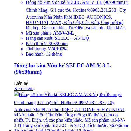
Đồng hồ kim Vôn kế SELEC AM-V-3-L (96x96mm)⭐
Chính hãng, Giá cực tốt. Hotline⚡:0902.281.283 | Cty
Autovina Nhà Phân Phối IDEC, AUTONICS,
HYUNDAI, MAX, Đầu Cốt, Cầu Đấu, Ống ruột gà
lõi thép, Gen co nhiệt, Tủ Điện, và các phụ kiện khác.
Mã sản phẩm:
AM-V-3-L
Hãng sản xuất: SELEC – ẤN ĐỘ
Kích thước: 96x96mm
Tình trạng: Mới 100%
Bảo hành: 12 tháng
Đồng hồ kim Vôn kế SELEC AM-V-3-L
(96x96mm)
Liên hệ
Xem thêm