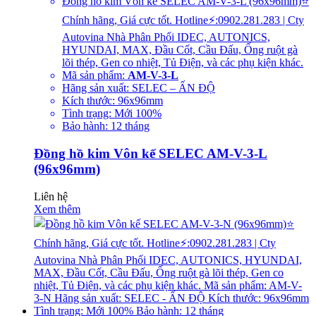
Đồng hồ kim Vôn kế SELEC AM-V-3-L (96x96mm)⭐
Chính hãng, Giá cực tốt. Hotline⚡:0902.281.283 | Cty
Autovina Nhà Phân Phối IDEC, AUTONICS,
HYUNDAI, MAX, Đầu Cốt, Cầu Đấu, Ống ruột gà
lõi thép, Gen co nhiệt, Tủ Điện, và các phụ kiện khác.
Mã sản phẩm:
AM-V-3-L
Hãng sản xuất: SELEC – ẤN ĐỘ
Kích thước: 96x96mm
Tình trạng: Mới 100%
Bảo hành: 12 tháng
Đồng hồ kim Vôn kế SELEC AM-V-3-L
(96x96mm)
Liên hệ
Xem thêm