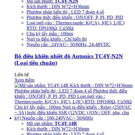
Mã sản phẩm:
TC4Y-N2N
Kích thước : DIN W72×H36mm
Phương pháp hiển thị : LED 7 đoạn 4 số
Phương thức điều khiển : ON/OFF, P, PI, PD, PID
Loại ngõ vào : Thermocouple: K(CA), J(IC), L(IC)
RTD: DPt100Ω, Cu50Ω
Chu kỳ lấy mẫu : 100ms
Ngõ ra điều khiển : Chỉ hiển thị
Nguồn cấp : 24VAC~ 50/60Hz, 24-48VDC
Bộ điều khiển nhiệt độ Autonics TC4Y-N2N
(Loại tiêu chuẩn)
Liên hệ
Xem thêm
Mã sản phẩm:
TC4Y-14R
Kích thước : DIN W72×H36mm
Phương pháp hiển thị : LED 7 đoạn 4 số