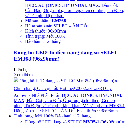
IDEC, AUTONICS, HYUNDAI, MAX, Đầu Cốt,
Cầu Đấu, Ống ruột gà lõi thép, Gen co nhiệt, Tủ Điện,
và các phụ kiện khác.
Mã sản phẩm:
EM368
Hãng sản xuất: SELEC – ẤN ĐỘ
Kích thước: 96x96mm
Tình trạng: Mới 100%
Bảo hành: 12 tháng
Đồng hồ LED đo điện nặng dạng số SELEC
EM368 (96x96mm)
Liên hệ
Xem thêm
Đồng hồ LED dạng số SELEC
MV35-1
(96x96mm)⭐