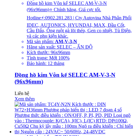
Đồng hồ kim Vôn kế SELEC AM-V-3-N
(96x96mm)⭐ Chính hãng, Giá cực tốt.
Hotline⚡:0902.281.283 | Cty Autovina Nhà Phân Phối
IDEC, AUTONICS, HYUNDAI, MAX, Đầu Cốt,
Cầu Đấu, Ống ruột gà lõi thép, Gen co nhiệt, Tủ Điện,
và các phụ kiện khác.
Mã sản phẩm:
AM-V-3-N
Hãng sản xuất: SELEC – ẤN ĐỘ
Kích thước: 96x96mm
Tình trạng: Mới 100%
Bảo hành: 12 tháng
Đồng hồ kim Vôn kế SELEC AM-V-3-N
(96x96mm)
Liên hệ
Xem thêm