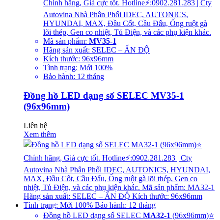
Chính hãng, Giá cực tốt. Hotline⚡:0902.281.283 | Cty
Autovina Nhà Phân Phối IDEC, AUTONICS,
HYUNDAI, MAX, Đầu Cốt, Cầu Đấu, Ống ruột gà
lõi thép, Gen co nhiệt, Tủ Điện, và các phụ kiện khác.
Mã sản phẩm:
MV35-1
Hãng sản xuất: SELEC – ẤN ĐỘ
Kích thước: 96x96mm
Tình trạng: Mới 100%
Bảo hành: 12 tháng
Đồng hồ LED dạng số SELEC MV35-1
(96x96mm)
Liên hệ
Xem thêm
Đồng hồ LED dạng số SELEC
MA32-1
(96x96mm)⭐