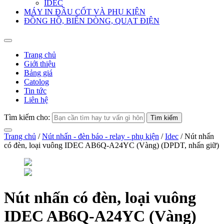
IDEC
MÁY IN ĐẦU CỐT VÀ PHỤ KIỆN
ĐỒNG HỒ, BIẾN DÒNG, QUẠT ĐIỆN
Trang chủ
Giới thiệu
Bảng giá
Catolog
Tin tức
Liên hệ
Tìm kiếm cho:
Trang chủ
/
Nút nhấn - đèn báo - relay - phụ kiện
/
Idec
/ Nút nhấn
có đèn, loại vuông IDEC AB6Q-A24YC (Vàng) (DPDT, nhấn giữ)
Nút nhấn có đèn, loại vuông
IDEC AB6Q-A24YC (Vàng)