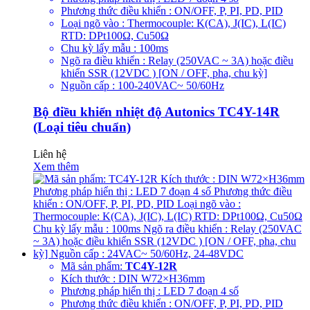
Phương thức điều khiển : ON/OFF, P, PI, PD, PID
Loại ngõ vào : Thermocouple: K(CA), J(IC), L(IC)
RTD: DPt100Ω, Cu50Ω
Chu kỳ lấy mẫu : 100ms
Ngõ ra điều khiển : Relay (250VAC ~ 3A) hoặc điều
khiển SSR (12VDC ) [ON / OFF, pha, chu kỳ]
Nguồn cấp : 100-240VAC~ 50/60Hz
Bộ điều khiển nhiệt độ Autonics TC4Y-14R
(Loại tiêu chuẩn)
Liên hệ
Xem thêm
Mã sản phẩm:
TC4Y-12R
Kích thước : DIN W72×H36mm
Phương pháp hiển thị : LED 7 đoạn 4 số
Phương thức điều khiển : ON/OFF, P, PI, PD, PID