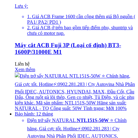
Lưu ý:
1. Giá ACB Frame 1600 cần cộng thêm giá Bộ nguồn (
PA1/ PA2/ PD1 )
2. Giá ACB ở trên bao gồm tiếp điểm phụ, shuntrip và
chưa có motor nạp.
Máy cắt ACB Fuji 3P (Loại cố định) BT3-
1600P/31000E M1
Liên hệ
Xem thêm
Điện trở sấy NATURAL
NTL151S-50W
⭐ Chính
hãng, Giá cực tốt. Hotline⚡:0902.281.283 | Cty
Autovina Nhà Phân Phối IDEC, AUTONICS,