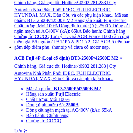
ACB Fuji 4P (Loại cố định) BT3-2500P/42500E M2
⭐
Chính hãng, Giá cực tốt. Hotline⚡:0902.281.283 | Cty
Autovina Nhà Phân Phối IDEC, FUJI ELECTRIC,
HYUNDAI, MAX, Đầu Cốt, và các phụ kiện khác..
Mã sản phẩm:
BT3-2500P/42500E M2
Hãng sản xuất:
Fuji Electric
Chất lượng: Mới 100%
Dòng định mức (A):
2500A
Dòng cắt ngắn mạch tại AC400V (kA): 65kA
Bảo hành: Chính hãng
Chứng từ: CO/CQ
Lưu ý: