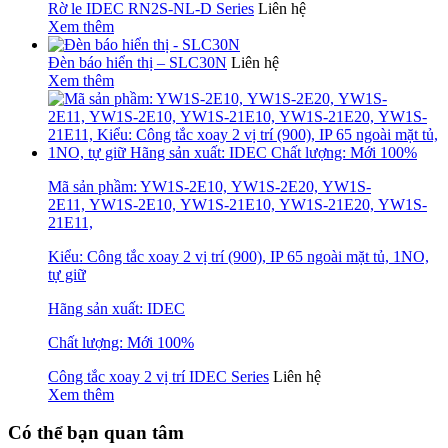
Rờ le IDEC RN2S-NL-D Series
Liên hệ
Xem thêm
Đèn báo hiển thị – SLC30N
Liên hệ
Xem thêm
Mã sản phầm: YW1S-2E10, YW1S-2E20, YW1S-
2E11, YW1S-2E10, YW1S-21E10, YW1S-21E20, YW1S-
21E11,
Kiểu: Công tắc xoay 2 vị trí (900), IP 65 ngoài mặt tủ, 1NO,
tự giữ
Hãng sản xuất: IDEC
Chất lượng: Mới 100%
Công tắc xoay 2 vị trí IDEC Series
Liên hệ
Xem thêm
Có thể bạn quan tâm