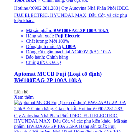
100A 10kA
⭐ Chính hãng, Giá cực tốt.
Hotline⚡:0902.281.283 | Cty Autovina Nhà Phân Phối IDEC,
FUJI ELECTRIC, HYUNDAI, MAX, Đầu Cốt, và các phụ
kiện khác..
Mã sản phẩm:
BW100EAG-2P 100A 10kA
Hãng sản xuất:
Fuji Electric
Chất lượng: Mới 100%
Dòng định mức (A):
100A
Dòng cắt ngắn mạch tại AC400V (kA): 10kA
Bảo hành: Chính hãng
Chứng từ: CO/CQ
Aptomat MCCB Fuji (Loại cố định)
BW100EAG-2P 100A 10kA
Liên hệ
Xem thêm