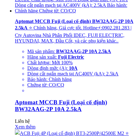
Aptomat MCCB Fuji (Loại cố định) BW32AAG-2P 10A
2.5kA
⭐ Chính hãng, Giá cực tốt. Hotline⚡:0902.281.283 |
Cty Autovina Nhà Phân Phối IDEC, FUJI ELECTRIC,
HYUNDAI, MAX, Đầu Cốt, và các phụ kiện khác..
Mã sản phẩm:
BW32AAG-2P 10A 2.5kA
Hãng sản xuất:
Fuji Electric
Chất lượng: Mới 100%
Dòng định mức (A):
10A
Dòng cắt ngắn mạch tại AC400V (kA): 2.5kA
Bảo hành: Chính hãng
Chứng từ: CO/CQ
Aptomat MCCB Fuji (Loại cố định)
BW32AAG-2P 10A 2.5kA
Liên hệ
Xem thêm