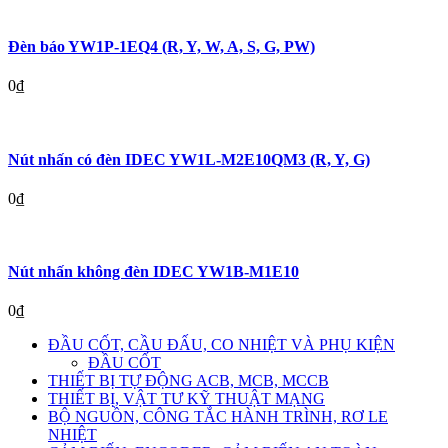
Đèn báo YW1P-1EQ4 (R, Y, W, A, S, G, PW)
0
₫
Nút nhấn có đèn IDEC YW1L-M2E10QM3 (R, Y, G)
0
₫
Nút nhấn không đèn IDEC YW1B-M1E10
0
₫
ĐẦU CỐT, CẦU ĐẤU, CO NHIỆT VÀ PHỤ KIỆN
ĐẦU CỐT
THIẾT BỊ TỰ ĐỘNG ACB, MCB, MCCB
THIẾT BỊ, VẬT TƯ KỸ THUẬT MẠNG
BỘ NGUỒN, CÔNG TẮC HÀNH TRÌNH, RƠ LE
NHIỆT