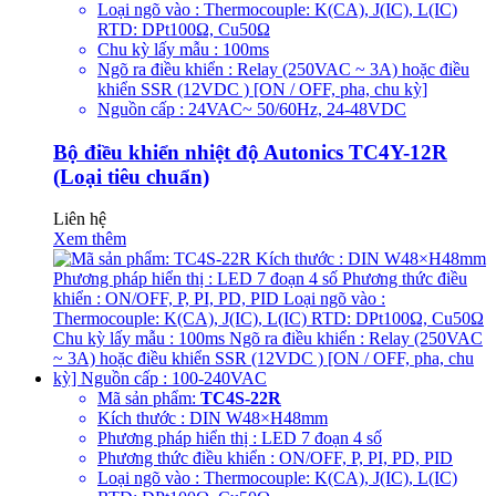
Loại ngõ vào : Thermocouple: K(CA), J(IC), L(IC)
RTD: DPt100Ω, Cu50Ω
Chu kỳ lấy mẫu : 100ms
Ngõ ra điều khiển : Relay (250VAC ~ 3A) hoặc điều
khiển SSR (12VDC ) [ON / OFF, pha, chu kỳ]
Nguồn cấp : 24VAC~ 50/60Hz, 24-48VDC
Bộ điều khiển nhiệt độ Autonics TC4Y-12R
(Loại tiêu chuẩn)
Liên hệ
Xem thêm
Mã sản phẩm:
TC4S-22R
Kích thước : DIN W48×H48mm
Phương pháp hiển thị : LED 7 đoạn 4 số
Phương thức điều khiển : ON/OFF, P, PI, PD, PID
Loại ngõ vào : Thermocouple: K(CA), J(IC), L(IC)