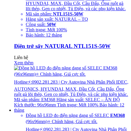
HYUNDAI, MAX, Đầu Cốt, Cầu Đấu, Ống ruột gà
lõi thép, Gen co nhiệt, Tủ Điện, và các phụ kiện khác.
Mã sản phẩm:
NTL151S-50W
Hãng sản xuất: NATURAL – TQ
Công suất:
50W
Tình trạng: Mới 100%
Bảo hành: 12 tháng
Điện trở sấy NATURAL NTL151S-50W
Liên hệ
Xem thêm
Đồng hồ LED đo điện nặng dạng số SELEC
EM368
(96x96mm)⭐ Chính hãng, Giá cực tốt.
Hotline⚡:0902.281.283 | Cty Autovina Nhà Phân Phối