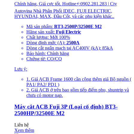
Chính hãng, Giá cực tốt. Hotline⚡:0902.281.283 | Cty
Autovina Nhà Phân Phối IDEC, FUJI ELECTRIC,
HYUNDAI, MAX, Đầu Cốt, và các phụ kiện khác..
Mã sản phẩm:
BT3-2500P/32500E M2
Hãng sản xuất:
Fuji Electric
Chất lượng: Mới 100%
Dòng định mức (A):
2500A
Dòng cắt ngắn mạch tại AC400V (kA): 85kA
Bảo hành: Chính hãng
Chứng từ: CO/CQ
Lưu ý:
1. Giá ACB Frame 1600 cần cộng thêm giá Bộ nguồn (
PA1/ PA2/ PD1 )
2. Giá ACB ở trên bao gồm tiếp điểm phụ, shuntrip và
chưa có motor nạp.
Máy cắt ACB Fuji 3P (Loại cố định) BT3-
2500HP/32500E M2
Liên hệ
Xem thêm