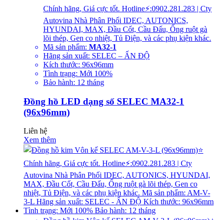
Chính hãng, Giá cực tốt. Hotline⚡:0902.281.283 | Cty
Autovina Nhà Phân Phối IDEC, AUTONICS,
HYUNDAI, MAX, Đầu Cốt, Cầu Đấu, Ống ruột gà
lõi thép, Gen co nhiệt, Tủ Điện, và các phụ kiện khác.
Mã sản phẩm:
MA32-1
Hãng sản xuất: SELEC – ẤN ĐỘ
Kích thước: 96x96mm
Tình trạng: Mới 100%
Bảo hành: 12 tháng
Đồng hồ LED dạng số SELEC MA32-1
(96x96mm)
Liên hệ
Xem thêm