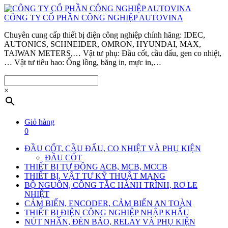
CÔNG TY CỔ PHẦN CÔNG NGHIỆP AUTOVINA
Chuyên cung cấp thiết bị điện công nghiệp chính hãng: IDEC,
AUTONICS, SCHNEIDER, OMRON, HYUNDAI, MAX,
TAIWAN METERS,… Vật tư phụ: Đầu cốt, cầu đấu, gen co nhiệt,
… Vật tư tiêu hao: Ống lồng, băng in, mực in,…
×
Giỏ hàng
0
ĐẦU CỐT, CẦU ĐẤU, CO NHIỆT VÀ PHỤ KIỆN
ĐẦU CỐT
THIẾT BỊ TỰ ĐỘNG ACB, MCB, MCCB
THIẾT BỊ, VẬT TƯ KỸ THUẬT MẠNG
BỘ NGUỒN, CÔNG TẮC HÀNH TRÌNH, RƠ LE
NHIỆT
CẢM BIẾN, ENCODER, CẢM BIẾN AN TOÀN
THIẾT BỊ ĐIỆN CÔNG NGHIỆP NHẬP KHẨU
NÚT NHẤN, ĐÈN BÁO, RELAY VÀ PHỤ KIỆN