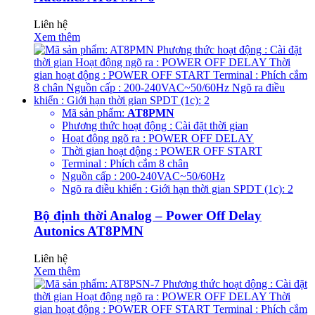
Liên hệ
Xem thêm
Mã sản phẩm:
AT8PMN
Phương thức hoạt động : Cài đặt thời gian
Hoạt động ngõ ra : POWER OFF DELAY
Thời gian hoạt động : POWER OFF START
Terminal : Phích cắm 8 chân
Nguồn cấp : 200-240VAC~50/60Hz
Ngõ ra điều khiển : Giới hạn thời gian SPDT (1c): 2
Bộ định thời Analog – Power Off Delay
Autonics AT8PMN
Liên hệ
Xem thêm