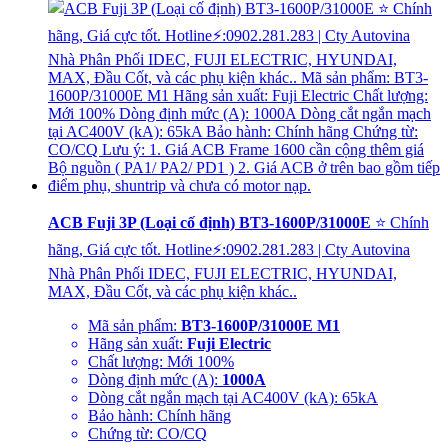
ACB Fuji 3P (Loại cố định) BT3-1600P/31000E
⭐ Chính
hãng, Giá cực tốt. Hotline⚡:0902.281.283 | Cty Autovina
Nhà Phân Phối IDEC, FUJI ELECTRIC, HYUNDAI,
MAX, Đầu Cốt, và các phụ kiện khác..
Mã sản phẩm:
BT3-1600P/31000E M1
Hãng sản xuất:
Fuji Electric
Chất lượng: Mới 100%
Dòng định mức (A):
1000A
Dòng cắt ngắn mạch tại AC400V (kA): 65kA
Bảo hành: Chính hãng
Chứng từ: CO/CQ