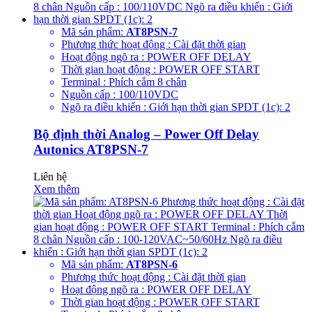
Mã sản phẩm:
AT8PSN-7
Phương thức hoạt động : Cài đặt thời gian
Hoạt động ngõ ra : POWER OFF DELAY
Thời gian hoạt động : POWER OFF START
Terminal : Phích cắm 8 chân
Nguồn cấp : 100/110VDC
Ngõ ra điều khiển : Giới hạn thời gian SPDT (1c): 2
Bộ định thời Analog – Power Off Delay
Autonics AT8PSN-7
Liên hệ
Xem thêm
Mã sản phẩm:
AT8PSN-6
Phương thức hoạt động : Cài đặt thời gian
Hoạt động ngõ ra : POWER OFF DELAY
Thời gian hoạt động : POWER OFF START