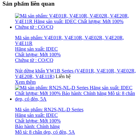
Sản phẩm liên quan
Mã sản phẩm: V4E01R, V4E10R, V4E02R, V4E20R,
V4E11R
Hãng sản xuất: IDEC
Chất lượng: Mới 100%
Chứng từ : CO/CQ
Nút dừng khẩn YW1B Series (V4E01R, V4E10R, V4E02R,
V4E20R, V4E11R)
Liên hệ
Xem thêm
Mã sản phẩm: RN2S-NL-D Series
Hãng sản xuất: IDEC
Chất lượng: Mới 100%
Bảo hành: Chính hãng
Mô tả: 8 chân dẹp, có đèn, 5A