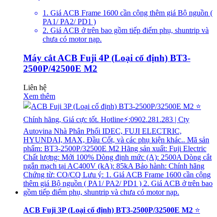
1. Giá ACB Frame 1600 cần cộng thêm giá Bộ nguồn (
PA1/ PA2/ PD1 )
2. Giá ACB ở trên bao gồm tiếp điểm phụ, shuntrip và
chưa có motor nạp.
Máy cắt ACB Fuji 4P (Loại cố định) BT3-
2500P/42500E M2
Liên hệ
Xem thêm
ACB Fuji 3P (Loại cố định) BT3-2500P/32500E M2
⭐