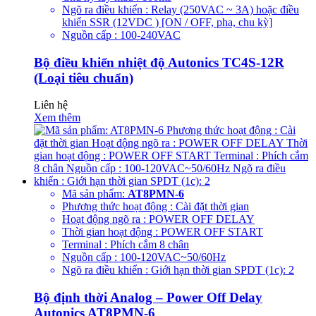
Ngõ ra điều khiển : Relay (250VAC ~ 3A) hoặc điều
khiển SSR (12VDC ) [ON / OFF, pha, chu kỳ]
Nguồn cấp : 100-240VAC
Bộ điều khiển nhiệt độ Autonics TC4S-12R
(Loại tiêu chuẩn)
Liên hệ
Xem thêm
Mã sản phẩm:
AT8PMN-6
Phương thức hoạt động : Cài đặt thời gian
Hoạt động ngõ ra : POWER OFF DELAY
Thời gian hoạt động : POWER OFF START
Terminal : Phích cắm 8 chân
Nguồn cấp : 100-120VAC~50/60Hz
Ngõ ra điều khiển : Giới hạn thời gian SPDT (1c): 2
Bộ định thời Analog – Power Off Delay
Autonics AT8PMN-6