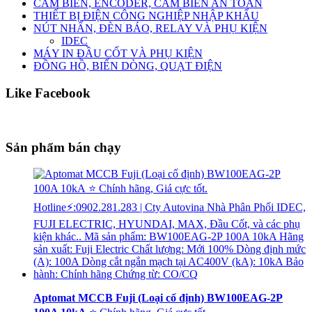
CẢM BIẾN, ENCODER, CẢM BIẾN AN TOÀN
THIẾT BỊ ĐIỆN CÔNG NGHIỆP NHẬP KHẨU
NÚT NHẤN, ĐÈN BÁO, RELAY VÀ PHỤ KIỆN
IDEC
MÁY IN ĐẦU CỐT VÀ PHỤ KIỆN
ĐỒNG HỒ, BIẾN DÒNG, QUẠT ĐIỆN
Like Facebook
Sản phẩm bán chạy
Aptomat MCCB Fuji (Loại cố định) BW100EAG-2P