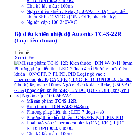
RTD: DPt100Ω, Cu50Ω
Chu kỳ lấy mẫu : 100ms
Ngõ ra điều khiển : Relay (250VAC ~ 3A) hoặc điều
khiển SSR (12VDC ) [ON / OFF, pha, chu kỳ]
Nguồn cấp : 100-240VAC
Bộ điều khiển nhiệt độ Autonics TC4S-22R
(Loại tiêu chuẩn)
Liên hệ
Xem thêm
Mã sản phẩm:
TC4S-12R
Kích thước : DIN W48×H48mm
Phương pháp hiển thị : LED 7 đoạn 4 số
Phương thức điều khiển : ON/OFF, P, PI, PD, PID
Loại ngõ vào : Thermocouple: K(CA), J(IC), L(IC)
RTD: DPt100Ω, Cu50Ω
Chu kỳ lấy mẫu : 100ms