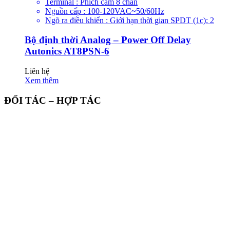
Terminal : Phích cắm 8 chân
Nguồn cấp : 100-120VAC~50/60Hz
Ngõ ra điều khiển : Giới hạn thời gian SPDT (1c): 2
Bộ định thời Analog – Power Off Delay
Autonics AT8PSN-6
Liên hệ
Xem thêm
ĐỐI TÁC – HỢP TÁC