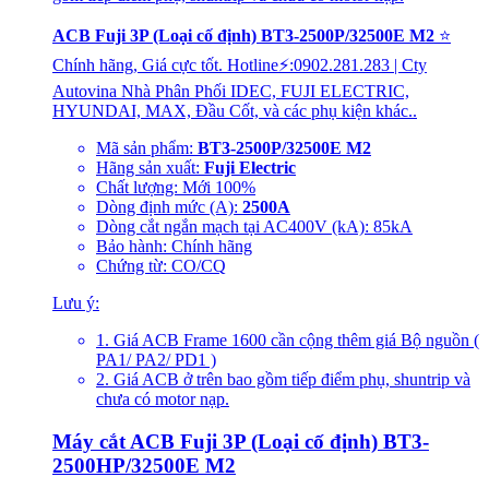
ACB Fuji 3P (Loại cố định) BT3-2500P/32500E M2
⭐
Chính hãng, Giá cực tốt. Hotline⚡:0902.281.283 | Cty
Autovina Nhà Phân Phối IDEC, FUJI ELECTRIC,
HYUNDAI, MAX, Đầu Cốt, và các phụ kiện khác..
Mã sản phẩm:
BT3-2500P/32500E M2
Hãng sản xuất:
Fuji Electric
Chất lượng: Mới 100%
Dòng định mức (A):
2500A
Dòng cắt ngắn mạch tại AC400V (kA): 85kA
Bảo hành: Chính hãng
Chứng từ: CO/CQ
Lưu ý:
1. Giá ACB Frame 1600 cần cộng thêm giá Bộ nguồn (
PA1/ PA2/ PD1 )
2. Giá ACB ở trên bao gồm tiếp điểm phụ, shuntrip và
chưa có motor nạp.
Máy cắt ACB Fuji 3P (Loại cố định) BT3-
2500HP/32500E M2