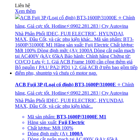
Liên hệ
Xem thêm
ACB Fuji 3P (Loại cố định) BT3-1600P/31000E
⭐ Chính
hãng, Giá cực tốt. Hotline⚡:0902.281.283 | Cty Autovina
Nhà Phân Phối IDEC, FUJI ELECTRIC, HYUNDAI,
MAX, Đầu Cốt, và các phụ kiện khác..
Mã sản phẩm:
BT3-1600P/31000E M1
Hãng sản xuất:
Fuji Electric
Chất lượng: Mới 100%
Dòng định mức (A):
1000A
Dòng cắt ngắn mạch tại AC400V (kA): 65kA