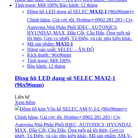
Đồng hồ LED dạng số SELEC
MA32-1
(96x96mm)⭐
Chính hãng, Giá cực tốt. Hotline⚡:0902.281.283 | Cty
Autovina Nhà Phân Phối IDEC, AUTONICS,
HYUNDAI, MAX, Đầu Cốt, Cầu Đấu, Ống ruột gà
lõi thép, Gen co nhiệt, Tủ Điện, và các phụ kiện khác.
Mã sản phẩm:
MA32-1
Hãng sản xuất: SELEC – ẤN ĐỘ
Kích thước: 96x96mm
Tình trạng: Mới 100%
Bảo hành: 12 tháng
Đồng hồ LED dạng số SELEC MA32-1
(96x96mm)
Liên hệ
Xem thêm