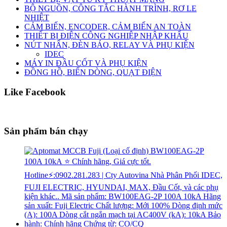
BỘ NGUỒN, CÔNG TẮC HÀNH TRÌNH, RƠ LE
NHIỆT
CẢM BIẾN, ENCODER, CẢM BIẾN AN TOÀN
THIẾT BỊ ĐIỆN CÔNG NGHIỆP NHẬP KHẨU
NÚT NHẤN, ĐÈN BÁO, RELAY VÀ PHỤ KIỆN
IDEC
MÁY IN ĐẦU CỐT VÀ PHỤ KIỆN
ĐỒNG HỒ, BIẾN DÒNG, QUẠT ĐIỆN
Like Facebook
Sản phẩm bán chạy