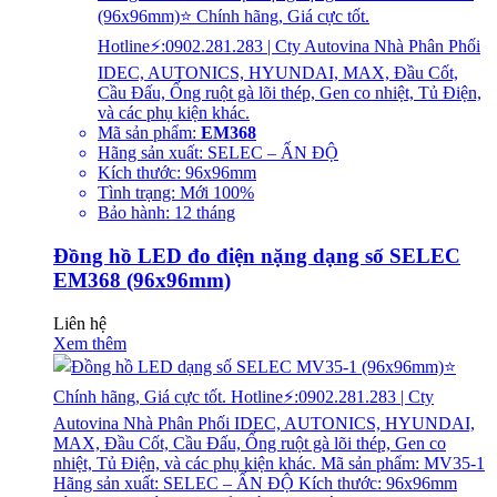
(96x96mm)⭐ Chính hãng, Giá cực tốt.
Hotline⚡:0902.281.283 | Cty Autovina Nhà Phân Phối
IDEC, AUTONICS, HYUNDAI, MAX, Đầu Cốt,
Cầu Đấu, Ống ruột gà lõi thép, Gen co nhiệt, Tủ Điện,
và các phụ kiện khác.
Mã sản phẩm:
EM368
Hãng sản xuất: SELEC – ẤN ĐỘ
Kích thước: 96x96mm
Tình trạng: Mới 100%
Bảo hành: 12 tháng
Đồng hồ LED đo điện nặng dạng số SELEC
EM368 (96x96mm)
Liên hệ
Xem thêm