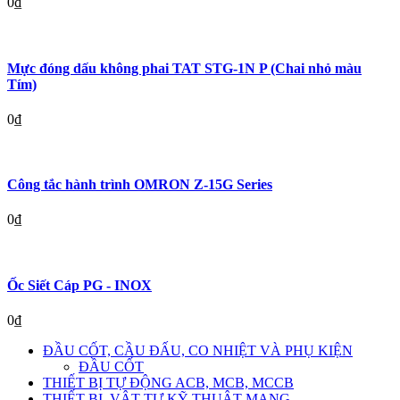
0
₫
Mực đóng dấu không phai TAT STG-1N P (Chai nhỏ màu
Tím)
0
₫
Công tắc hành trình OMRON Z-15G Series
0
₫
Ốc Siết Cáp PG - INOX
0
₫
ĐẦU CỐT, CẦU ĐẤU, CO NHIỆT VÀ PHỤ KIỆN
ĐẦU CỐT
THIẾT BỊ TỰ ĐỘNG ACB, MCB, MCCB
THIẾT BỊ, VẬT TƯ KỸ THUẬT MẠNG