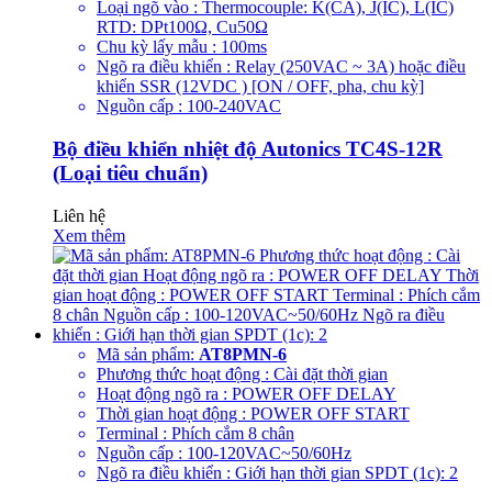
Loại ngõ vào : Thermocouple: K(CA), J(IC), L(IC)
RTD: DPt100Ω, Cu50Ω
Chu kỳ lấy mẫu : 100ms
Ngõ ra điều khiển : Relay (250VAC ~ 3A) hoặc điều
khiển SSR (12VDC ) [ON / OFF, pha, chu kỳ]
Nguồn cấp : 100-240VAC
Bộ điều khiển nhiệt độ Autonics TC4S-12R
(Loại tiêu chuẩn)
Liên hệ
Xem thêm
Mã sản phẩm:
AT8PMN-6
Phương thức hoạt động : Cài đặt thời gian
Hoạt động ngõ ra : POWER OFF DELAY
Thời gian hoạt động : POWER OFF START
Terminal : Phích cắm 8 chân
Nguồn cấp : 100-120VAC~50/60Hz
Ngõ ra điều khiển : Giới hạn thời gian SPDT (1c): 2