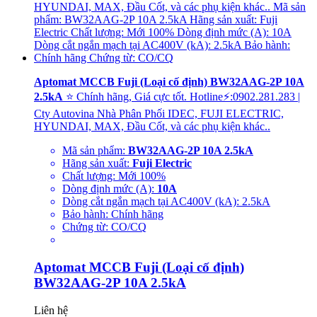
Aptomat MCCB Fuji (Loại cố định) BW32AAG-2P 10A
2.5kA
⭐ Chính hãng, Giá cực tốt. Hotline⚡:0902.281.283 |
Cty Autovina Nhà Phân Phối IDEC, FUJI ELECTRIC,
HYUNDAI, MAX, Đầu Cốt, và các phụ kiện khác..
Mã sản phẩm:
BW32AAG-2P 10A 2.5kA
Hãng sản xuất:
Fuji Electric
Chất lượng: Mới 100%
Dòng định mức (A):
10A
Dòng cắt ngắn mạch tại AC400V (kA): 2.5kA
Bảo hành: Chính hãng
Chứng từ: CO/CQ
Aptomat MCCB Fuji (Loại cố định)
BW32AAG-2P 10A 2.5kA
Liên hệ