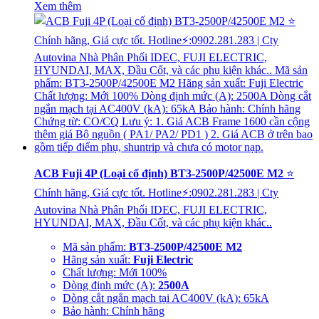
Xem thêm
ACB Fuji 4P (Loại cố định) BT3-2500P/42500E M2
⭐
Chính hãng, Giá cực tốt. Hotline⚡:0902.281.283 | Cty
Autovina Nhà Phân Phối IDEC, FUJI ELECTRIC,
HYUNDAI, MAX, Đầu Cốt, và các phụ kiện khác..
Mã sản phẩm:
BT3-2500P/42500E M2
Hãng sản xuất:
Fuji Electric
Chất lượng: Mới 100%
Dòng định mức (A):
2500A
Dòng cắt ngắn mạch tại AC400V (kA): 65kA
Bảo hành: Chính hãng