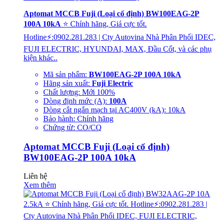
Aptomat MCCB Fuji (Loại cố định) BW100EAG-2P
100A 10kA
⭐ Chính hãng, Giá cực tốt.
Hotline⚡:0902.281.283 | Cty Autovina Nhà Phân Phối IDEC,
FUJI ELECTRIC, HYUNDAI, MAX, Đầu Cốt, và các phụ
kiện khác..
Mã sản phẩm:
BW100EAG-2P 100A 10kA
Hãng sản xuất:
Fuji Electric
Chất lượng: Mới 100%
Dòng định mức (A):
100A
Dòng cắt ngắn mạch tại AC400V (kA): 10kA
Bảo hành: Chính hãng
Chứng từ: CO/CQ
Aptomat MCCB Fuji (Loại cố định)
BW100EAG-2P 100A 10kA
Liên hệ
Xem thêm