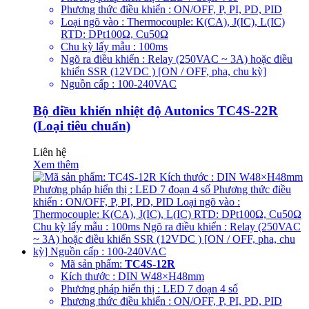
Phương thức điều khiển : ON/OFF, P, PI, PD, PID
Loại ngõ vào : Thermocouple: K(CA), J(IC), L(IC)
RTD: DPt100Ω, Cu50Ω
Chu kỳ lấy mẫu : 100ms
Ngõ ra điều khiển : Relay (250VAC ~ 3A) hoặc điều
khiển SSR (12VDC ) [ON / OFF, pha, chu kỳ]
Nguồn cấp : 100-240VAC
Bộ điều khiển nhiệt độ Autonics TC4S-22R
(Loại tiêu chuẩn)
Liên hệ
Xem thêm
Mã sản phẩm:
TC4S-12R
Kích thước : DIN W48×H48mm
Phương pháp hiển thị : LED 7 đoạn 4 số
Phương thức điều khiển : ON/OFF, P, PI, PD, PID