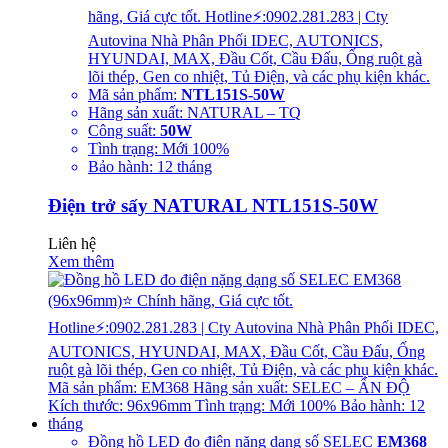
hãng, Giá cực tốt. Hotline⚡:0902.281.283 | Cty
Autovina Nhà Phân Phối IDEC, AUTONICS,
HYUNDAI, MAX, Đầu Cốt, Cầu Đấu, Ống ruột gà
lõi thép, Gen co nhiệt, Tủ Điện, và các phụ kiện khác.
Mã sản phẩm:
NTL151S-50W
Hãng sản xuất: NATURAL – TQ
Công suất:
50W
Tình trạng: Mới 100%
Bảo hành: 12 tháng
Điện trở sấy NATURAL NTL151S-50W
Liên hệ
Xem thêm
Đồng hồ LED đo điện nặng dạng số SELEC
EM368