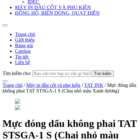
IDEC
MÁY IN ĐẦU CỐT VÀ PHỤ KIỆN
ĐỒNG HỒ, BIẾN DÒNG, QUẠT ĐIỆN
Trang chủ
Giới thiệu
Bảng giá
Catolog
Tin tức
Liên hệ
Tìm kiếm cho:
Trang chủ
/
Máy in đầu cốt và phụ kiện
/
TAT INK
/ Mực đóng dấu
không phai TAT STSGA-1 S (Chai nhỏ màu Xanh dương)
Mực đóng dấu không phai TAT
STSGA-1 S (Chai nhỏ màu