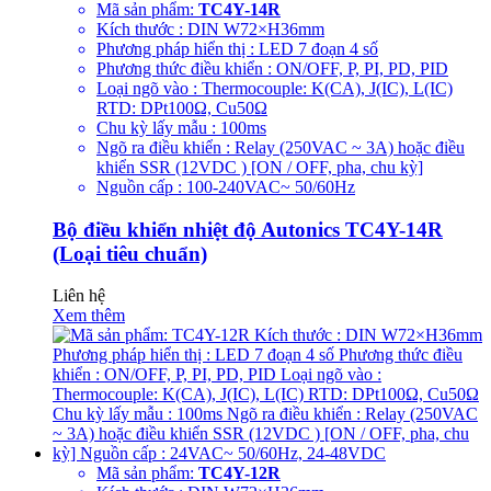
Mã sản phẩm:
TC4Y-14R
Kích thước : DIN W72×H36mm
Phương pháp hiển thị : LED 7 đoạn 4 số
Phương thức điều khiển : ON/OFF, P, PI, PD, PID
Loại ngõ vào : Thermocouple: K(CA), J(IC), L(IC)
RTD: DPt100Ω, Cu50Ω
Chu kỳ lấy mẫu : 100ms
Ngõ ra điều khiển : Relay (250VAC ~ 3A) hoặc điều
khiển SSR (12VDC ) [ON / OFF, pha, chu kỳ]
Nguồn cấp : 100-240VAC~ 50/60Hz
Bộ điều khiển nhiệt độ Autonics TC4Y-14R
(Loại tiêu chuẩn)
Liên hệ
Xem thêm
Mã sản phẩm:
TC4Y-12R