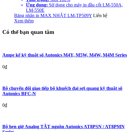
Ứng dụng:
Sử dụng cho máy in đầu cốt LM-550A,
LM-550E
Băng nhãn in MAX NHẬT LM-TP509Y
Liên hệ
Xem thêm
Có thể bạn quan tâm
Ampe kế kỹ thuật số Autonics M4Y, M5W, M4W, M4M Series
0
₫
Bộ chuyển đổi giao tiếp bộ khuếch đại sợi quang kỹ thuật số
Autonics BFC-N
0
₫
Bộ hẹn giờ Analog TẮT nguồn Autonics AT8PSN / AT8PMN
Series