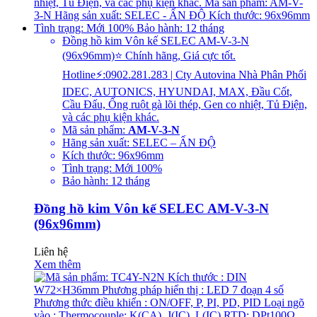
Đồng hồ kim Vôn kế SELEC AM-V-3-N
(96x96mm)⭐ Chính hãng, Giá cực tốt.
Hotline⚡:0902.281.283 | Cty Autovina Nhà Phân Phối
IDEC, AUTONICS, HYUNDAI, MAX, Đầu Cốt,
Cầu Đấu, Ống ruột gà lõi thép, Gen co nhiệt, Tủ Điện,
và các phụ kiện khác.
Mã sản phẩm:
AM-V-3-N
Hãng sản xuất: SELEC – ẤN ĐỘ
Kích thước: 96x96mm
Tình trạng: Mới 100%
Bảo hành: 12 tháng
Đồng hồ kim Vôn kế SELEC AM-V-3-N
(96x96mm)
Liên hệ
Xem thêm