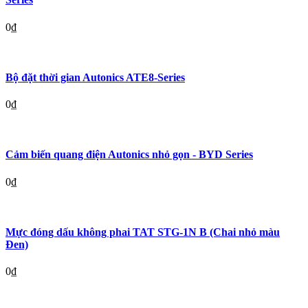
0
₫
Bộ đặt thời gian Autonics ATE8-Series
0
₫
Cảm biến quang điện Autonics nhỏ gọn - BYD Series
0
₫
Mực đóng dấu không phai TAT STG-1N B (Chai nhỏ màu
Đen)
0
₫