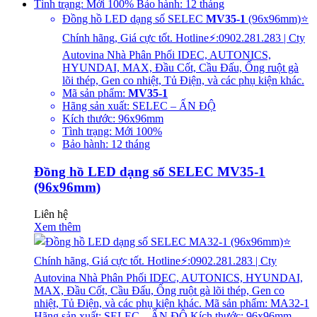
Đồng hồ LED dạng số SELEC
MV35-1
(96x96mm)⭐
Chính hãng, Giá cực tốt. Hotline⚡:0902.281.283 | Cty
Autovina Nhà Phân Phối IDEC, AUTONICS,
HYUNDAI, MAX, Đầu Cốt, Cầu Đấu, Ống ruột gà
lõi thép, Gen co nhiệt, Tủ Điện, và các phụ kiện khác.
Mã sản phẩm:
MV35-1
Hãng sản xuất: SELEC – ẤN ĐỘ
Kích thước: 96x96mm
Tình trạng: Mới 100%
Bảo hành: 12 tháng
Đồng hồ LED dạng số SELEC MV35-1
(96x96mm)
Liên hệ
Xem thêm