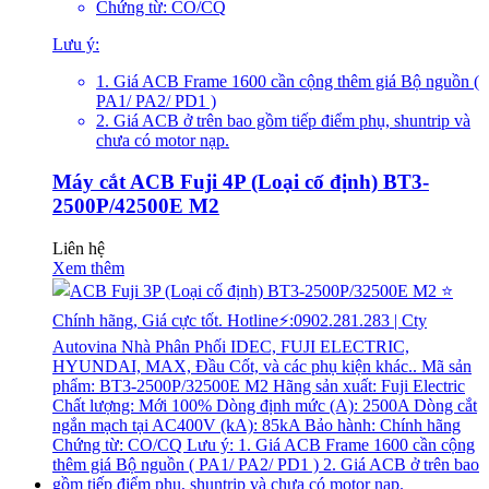
Chứng từ: CO/CQ
Lưu ý:
1. Giá ACB Frame 1600 cần cộng thêm giá Bộ nguồn (
PA1/ PA2/ PD1 )
2. Giá ACB ở trên bao gồm tiếp điểm phụ, shuntrip và
chưa có motor nạp.
Máy cắt ACB Fuji 4P (Loại cố định) BT3-
2500P/42500E M2
Liên hệ
Xem thêm