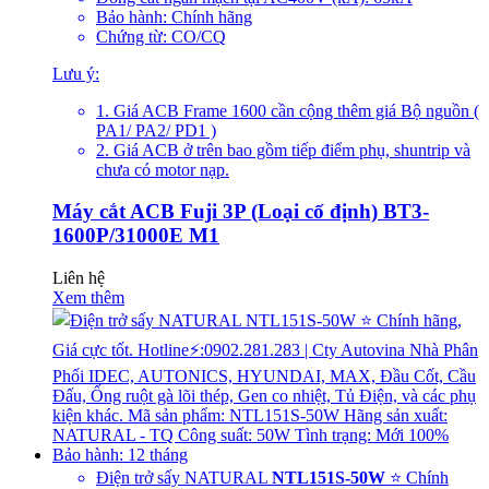
Bảo hành: Chính hãng
Chứng từ: CO/CQ
Lưu ý:
1. Giá ACB Frame 1600 cần cộng thêm giá Bộ nguồn (
PA1/ PA2/ PD1 )
2. Giá ACB ở trên bao gồm tiếp điểm phụ, shuntrip và
chưa có motor nạp.
Máy cắt ACB Fuji 3P (Loại cố định) BT3-
1600P/31000E M1
Liên hệ
Xem thêm
Điện trở sấy NATURAL
NTL151S-50W
⭐ Chính