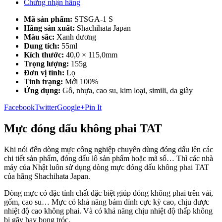
Chứng nhận hãng
Mã sản phẩm:
STSGA-1 S
Hãng sản xuất:
Shachihata Japan
Màu sắc:
Xanh dương
Dung tích:
55ml
Kích thước:
40,0 × 115,0mm
Trọng lượng:
155g
Đơn vị tính:
Lọ
Tình trạng:
Mới 100%
Ứng dụng:
Gỗ, nhựa, cao su, kim loại, simili, da giày
Facebook
Twitter
Google+
Pin It
Mực đóng dấu không phai TAT
Khi nói đến dòng mực công nghiệp chuyên dùng đóng dấu lên các
chi tiết sản phẩm, đóng dấu lô sản phẩm hoặc mã số… Thì các nhà
máy của Nhật luôn sử dụng dòng mực đóng dấu không phai TAT
của hãng Shachihata Japan.
Dòng mực có đặc tính chất đặc biệt giúp đóng không phai trên vải,
gốm, cao su… Mực có khả năng bám dính cực kỳ cao, chịu được
nhiệt độ cao không phai. Và có khả năng chịu nhiệt độ thấp không
bị gãy hay bong tróc.