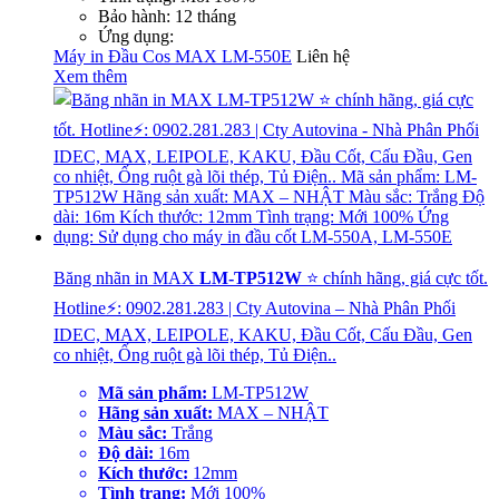
Bảo hành: 12 tháng
Ứng dụng:
Máy in Đầu Cos MAX LM-550E
Liên hệ
Xem thêm
Băng nhãn in MAX
LM-TP512W
⭐ chính hãng, giá cực tốt.
Hotline⚡: 0902.281.283 | Cty Autovina – Nhà Phân Phối
IDEC, MAX, LEIPOLE, KAKU, Đầu Cốt, Cấu Đầu, Gen
co nhiệt, Ống ruột gà lõi thép, Tủ Điện..
Mã sản phẩm:
LM-TP512W
Hãng sản xuất:
MAX – NHẬT
Màu sắc:
Trắng
Độ dài:
16m
Kích thước:
12mm
Tình trạng:
Mới 100%