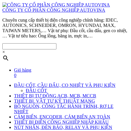
CÔNG TY CỔ PHẦN CÔNG NGHIỆP AUTOVINA
Chuyên cung cấp thiết bị điện công nghiệp chính hãng: IDEC,
AUTONICS, SCHNEIDER, OMRON, HYUNDAI, MAX,
TAIWAN METERS,… Vật tư phụ: Đầu cốt, cầu đấu, gen co nhiệt,
… Vật tư tiêu hao: Ống lồng, băng in, mực in,…
×
Giỏ hàng
0
ĐẦU CỐT, CẦU ĐẤU, CO NHIỆT VÀ PHỤ KIỆN
ĐẦU CỐT
THIẾT BỊ TỰ ĐỘNG ACB, MCB, MCCB
THIẾT BỊ, VẬT TƯ KỸ THUẬT MẠNG
BỘ NGUỒN, CÔNG TẮC HÀNH TRÌNH, RƠ LE
NHIỆT
CẢM BIẾN, ENCODER, CẢM BIẾN AN TOÀN
THIẾT BỊ ĐIỆN CÔNG NGHIỆP NHẬP KHẨU
NÚT NHẤN, ĐÈN BÁO, RELAY VÀ PHỤ KIỆN