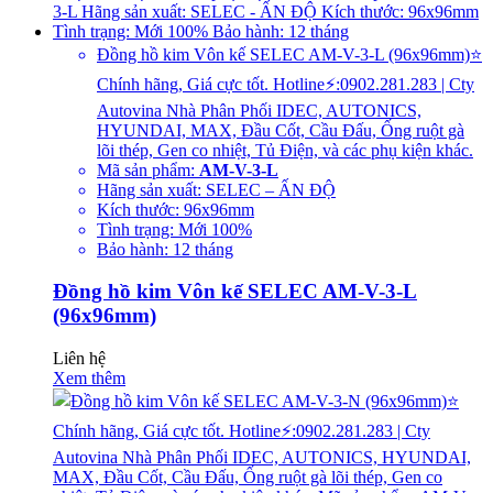
Đồng hồ kim Vôn kế SELEC AM-V-3-L (96x96mm)⭐
Chính hãng, Giá cực tốt. Hotline⚡:0902.281.283 | Cty
Autovina Nhà Phân Phối IDEC, AUTONICS,
HYUNDAI, MAX, Đầu Cốt, Cầu Đấu, Ống ruột gà
lõi thép, Gen co nhiệt, Tủ Điện, và các phụ kiện khác.
Mã sản phẩm:
AM-V-3-L
Hãng sản xuất: SELEC – ẤN ĐỘ
Kích thước: 96x96mm
Tình trạng: Mới 100%
Bảo hành: 12 tháng
Đồng hồ kim Vôn kế SELEC AM-V-3-L
(96x96mm)
Liên hệ
Xem thêm