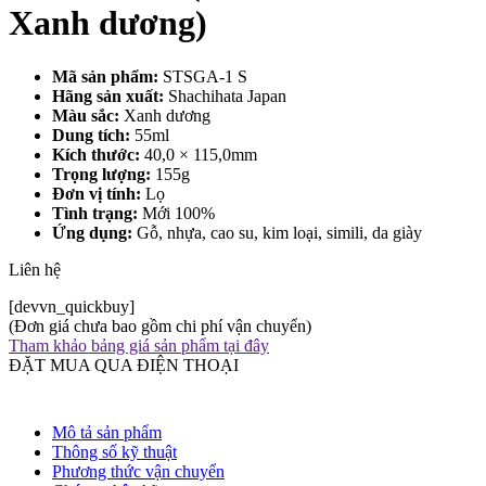
Xanh dương)
Mã sản phẩm:
STSGA-1 S
Hãng sản xuất:
Shachihata Japan
Màu sắc:
Xanh dương
Dung tích:
55ml
Kích thước:
40,0 × 115,0mm
Trọng lượng:
155g
Đơn vị tính:
Lọ
Tình trạng:
Mới 100%
Ứng dụng:
Gỗ, nhựa, cao su, kim loại, simili, da giày
Liên hệ
[devvn_quickbuy]
(Đơn giá chưa bao gồm chi phí vận chuyển)
Tham khảo bảng giá sản phẩm tại đây
ĐẶT MUA QUA ĐIỆN THOẠI
Mô tả sản phẩm
Thông số kỹ thuật
Phương thức vận chuyển