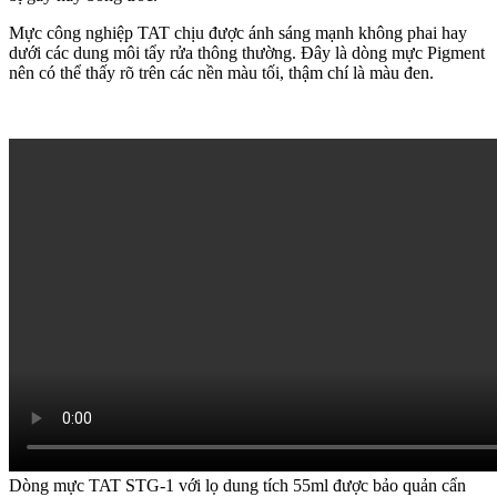
Mực công nghiệp TAT chịu được ánh sáng mạnh không phai hay
dưới các dung môi tẩy rửa thông thường. Đây là dòng mực Pigment
nên có thể thấy rõ trên các nền màu tối, thậm chí là màu đen.
Dòng mực TAT STG-1 với lọ dung tích 55ml được bảo quản cẩn