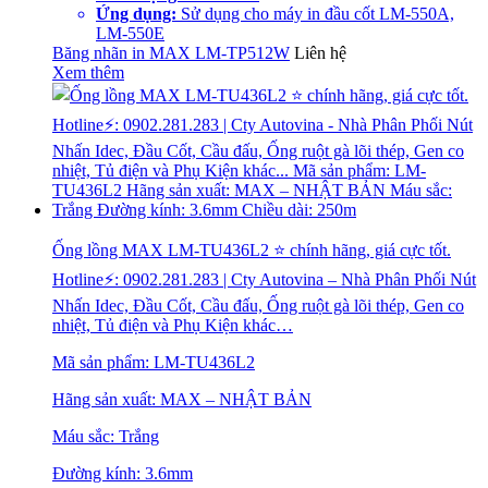
Ứng dụng:
Sử dụng cho máy in đầu cốt LM-550A,
LM-550E
Băng nhãn in MAX LM-TP512W
Liên hệ
Xem thêm
Ống lồng MAX LM-TU436L2 ⭐ chính hãng, giá cực tốt.
Hotline⚡: 0902.281.283 | Cty Autovina – Nhà Phân Phối Nút
Nhấn Idec, Đầu Cốt, Cầu đấu, Ống ruột gà lõi thép, Gen co
nhiệt, Tủ điện và Phụ Kiện khác…
Mã sản phẩm: LM-TU436L2
Hãng sản xuất: MAX – NHẬT BẢN
Máu sắc: Trắng
Đường kính: 3.6mm