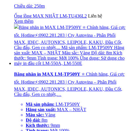
Chiều dài: 250m
Ống lồng MAX NHẬT LM-TU436L2
Liên hệ
Xem thêm
Băng nhãn in MAX LM-TP509Y
⭐ Chính hãng, Giá cực
tốt. Hotline⚡:0902.281.283 | Cty Autovina – Phân Phối
MAX, IDEC, AUTONICS, LEIPOLE, KAKU, Đầu Cốt,
Cầu đấu, Gen co nhiệt,…
Mã sản phẩm:
LM-TP509Y
Hãng sản xuất:
MAX – NHẬT
Màu sắc:
Vàng
Độ dài:
8m
Kích thước:
9mm
Tình trạng:
Mới 100%