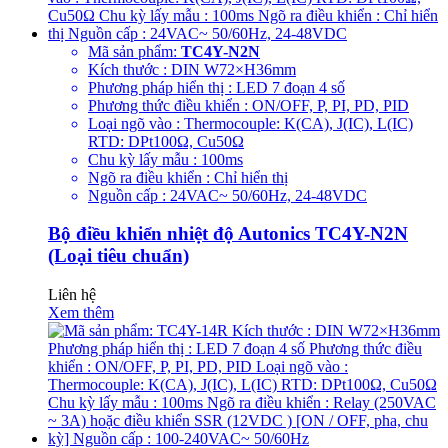
Mã sản phẩm:
TC4Y-N2N
Kích thước : DIN W72×H36mm
Phương pháp hiển thị : LED 7 đoạn 4 số
Phương thức điều khiển : ON/OFF, P, PI, PD, PID
Loại ngõ vào : Thermocouple: K(CA), J(IC), L(IC)
RTD: DPt100Ω, Cu50Ω
Chu kỳ lấy mẫu : 100ms
Ngõ ra điều khiển : Chỉ hiển thị
Nguồn cấp : 24VAC~ 50/60Hz, 24-48VDC
Bộ điều khiển nhiệt độ Autonics TC4Y-N2N
(Loại tiêu chuẩn)
Liên hệ
Xem thêm