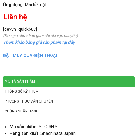
Ứng dụng:
Mọi bề mặt
Liên hệ
[devvn_quickbuy]
(Đơn giá chưa bao gồm chi phí vận chuyển)
Tham khảo bảng giá sản phẩm tại đây
ĐẶT MUA QUA ĐIỆN THOẠI
MÔ TẢ SẢN PHẨM
THÔNG SỐ KỸ THUẬT
PHƯƠNG THỨC VẬN CHUYỂN
CHỨNG NHẬN HÃNG
Mã sản phẩm:
STG-3N S
Hãng sản xuất:
Shachihata Japan