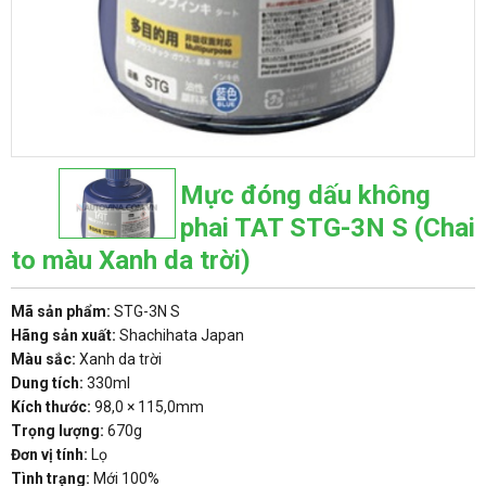
Mực đóng dấu không
phai TAT STG-3N S (Chai
to màu Xanh da trời)
Mã sản phẩm:
STG-3N S
Hãng sản xuất:
Shachihata Japan
Màu sắc:
Xanh da trời
Dung tích:
330ml
Kích thước:
98,0 × 115,0mm
Trọng lượng:
670g
Đơn vị tính:
Lọ
Tình trạng:
Mới 100%