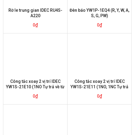
Rờ le trung gian IDEC RU4S-
Đèn báo YW1P-1EQ4 (R, Y, W, A,
A220
S, G, PW)
0
₫
0
₫
Công tắc xoay 2 vị trí IDEC
Công tắc xoay 2 vị trí IDEC
YW1S-21E10 (1NO Tự trả về từ
YW1S-21E11 (1NO, 1NC Tự trả
bên phải)
về từ bên phải)
0
₫
0
₫