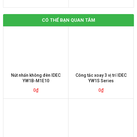
CÓ THỂ BẠN QUAN TÂM
Nút nhấn không đèn IDEC
Công tắc xoay 3 vị trí IDEC
YW1B-M1E10
YW1S Series
0
₫
0
₫