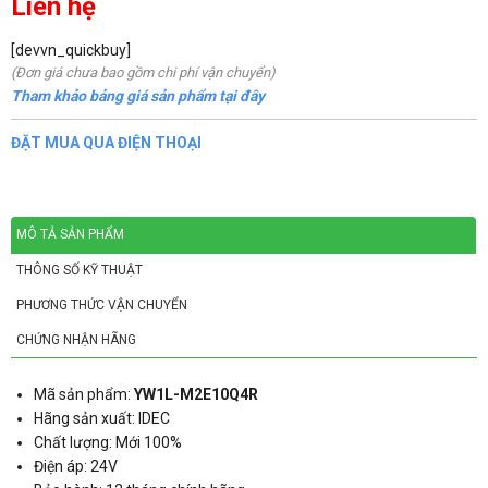
Liên hệ
[devvn_quickbuy]
(Đơn giá chưa bao gồm chi phí vận chuyển)
Tham khảo bảng giá sản phẩm tại đây
ĐẶT MUA QUA ĐIỆN THOẠI
MÔ TẢ SẢN PHẨM
THÔNG SỐ KỸ THUẬT
PHƯƠNG THỨC VẬN CHUYỂN
CHỨNG NHẬN HÃNG
Mã sản phẩm:
YW1L-M2E10Q4R
Hãng sản xuất: IDEC
Chất lượng: Mới 100%
Điện áp: 24V