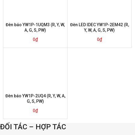
Đèn báo YW1P-1UQM3 (R, Y, W,
Đèn LED IDEC YW1P-2EM42 (R,
A, G, S, PW)
Y, W, A, G, S, PW)
0
₫
0
₫
Đèn báo YW1P-2UQ4 (R, Y, W, A,
G, S, PW)
0
₫
ĐỐI TÁC – HỢP TÁC