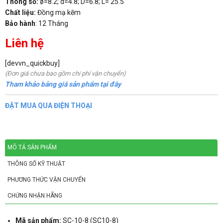
Thông số:
ø=8.2; d=4.8; D=6.8; L= 25.5
Chất liệu:
Đồng mạ kẽm
Bảo hành
: 12 Tháng
Liên hệ
[devvn_quickbuy]
(Đơn giá chưa bao gồm chi phí vận chuyển)
Tham khảo bảng giá sản phẩm tại đây
ĐẶT MUA QUA ĐIỆN THOẠI
MÔ TẢ SẢN PHẨM
THÔNG SỐ KỸ THUẬT
PHƯƠNG THỨC VẬN CHUYỂN
CHỨNG NHẬN HÃNG
Mã sản phẩm:
SC-10-8 (SC10-8)