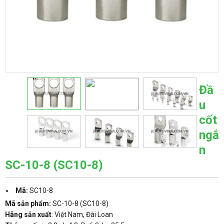
Đầ
u
cốt
ngắ
n
SC-10-8 (SC10-8)
Mã:
SC10-8
Mã sản phẩm:
SC-10-8 (SC10-8)
Hãng sản xuất
: Việt Nam, Đài Loan