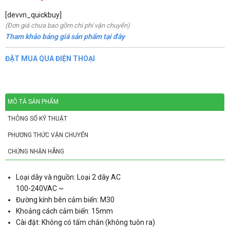
[devvn_quickbuy]
(Đơn giá chưa bao gồm chi phí vận chuyển)
Tham khảo bảng giá sản phẩm tại đây
ĐẶT MUA QUA ĐIỆN THOẠI
MÔ TẢ SẢN PHẨM
THÔNG SỐ KỸ THUẬT
PHƯƠNG THỨC VẬN CHUYỂN
CHỨNG NHẬN HÃNG
Loại dây và nguồn: Loại 2 dây AC
100-240VAC ~
Đường kính bên cảm biến: M30
Khoảng cách cảm biến: 15mm
Cài đặt: Không có tấm chắn (không tuôn ra)