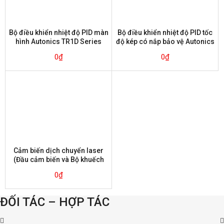
Bộ điều khiển nhiệt độ PID màn
Bộ điều khiển nhiệt độ PID tốc
hình Autonics TR1D Series
độ kép có nắp bảo vệ Autonics
TZ Series
0
₫
0
₫
Cảm biến dịch chuyển laser
(Đầu cảm biến và Bộ khuếch
đại) Autonics BD-065
0
₫
ĐỐI TÁC – HỢP TÁC