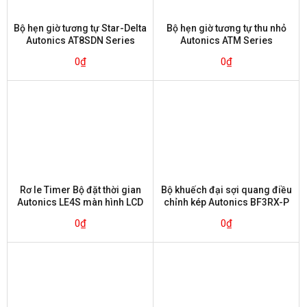
Bộ hẹn giờ tương tự Star-Delta
Bộ hẹn giờ tương tự thu nhỏ
Autonics AT8SDN Series
Autonics ATM Series
0
₫
0
₫
Rơ le Timer Bộ đặt thời gian
Bộ khuếch đại sợi quang điều
Autonics LE4S màn hình LCD
chỉnh kép Autonics BF3RX-P
0
₫
0
₫