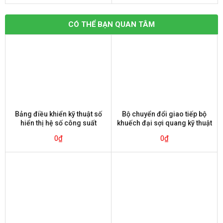
CÓ THỂ BẠN QUAN TÂM
Bảng điều khiển kỹ thuật số
Bộ chuyển đổi giao tiếp bộ
hiển thị hệ số công suất
khuếch đại sợi quang kỹ thuật
Autonics M4W-P Series
số Autonics BFC-N
0
₫
0
₫