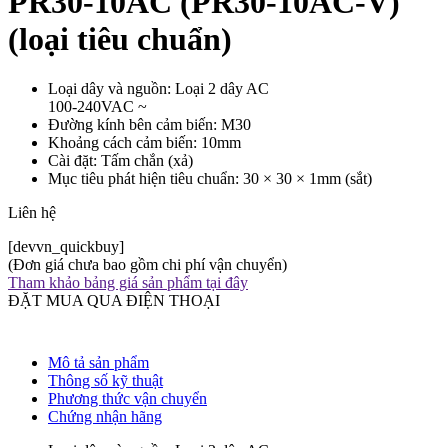
PR30-10AC (PR30-10AC-V)
(loại tiêu chuẩn)
Loại dây và nguồn: Loại 2 dây AC
100-240VAC ~
Đường kính bên cảm biến: M30
Khoảng cách cảm biến: 10mm
Cài đặt: Tấm chắn (xả)
Mục tiêu phát hiện tiêu chuẩn: 30 × 30 × 1mm (sắt)
Liên hệ
[devvn_quickbuy]
(Đơn giá chưa bao gồm chi phí vận chuyển)
Tham khảo bảng giá sản phẩm tại đây
ĐẶT MUA QUA ĐIỆN THOẠI
Mô tả sản phẩm
Thông số kỹ thuật
Phương thức vận chuyển
Chứng nhận hãng