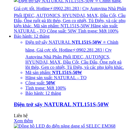
Điện trở sấy NATURAL
NTL151S-50W
⭐ Chính
hãng, Giá cực tốt. Hotline⚡:0902.281.283 | Cty
Autovina Nhà Phân Phối IDEC, AUTONICS,
HYUNDAI, MAX, Đầu Cốt, Cầu Đấu, Ống ruột gà
lõi thép, Gen co nhiệt, Tủ Điện, và các phụ kiện khác.
Mã sản phẩm:
NTL151S-50W
Hãng sản xuất: NATURAL – TQ
Công suất:
50W
Tình trạng: Mới 100%
Bảo hành: 12 tháng
Điện trở sấy NATURAL NTL151S-50W
Liên hệ
Xem thêm