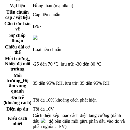
Vật liệu
Đồng thau (mạ niken)
Tiêu chuẩn
Cáp tiêu chuẩn
cáp / vật liệu
Cấu trúc bảo
IP67
vệ
Sự chấp
thuận
Chiều dài cơ
Loại tiêu chuẩn
thể
Môi trường_
Nhiệt độ môi
-25 đến 70 ℃, lưu trữ: -30 đến 80 ℃
trường
Môi
trường_Độ
35 đến 95% RH, lưu trữ: 35 đến 95% RH
ẩm xung
quanh
Độ trễ
Tối đa 10% khoảng cách phát hiện
(khoảng cách)
Điện áp dư
Tối đa 10V
Cách điện kép hoặc cách điện tăng cường (đánh
Kiểu cách
dấu
:, độ bền điện môi giữa phần đầu vào đo và
nhiệt
phần nguồn: 1kV)