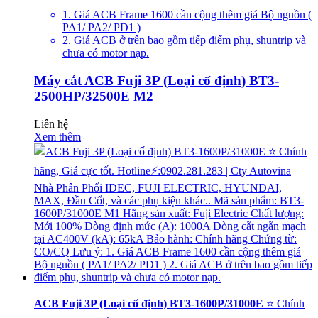
1. Giá ACB Frame 1600 cần cộng thêm giá Bộ nguồn (
PA1/ PA2/ PD1 )
2. Giá ACB ở trên bao gồm tiếp điểm phụ, shuntrip và
chưa có motor nạp.
Máy cắt ACB Fuji 3P (Loại cố định) BT3-
2500HP/32500E M2
Liên hệ
Xem thêm
ACB Fuji 3P (Loại cố định) BT3-1600P/31000E
⭐ Chính