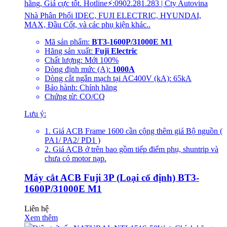
hãng, Giá cực tốt. Hotline⚡:0902.281.283 | Cty Autovina
Nhà Phân Phối IDEC, FUJI ELECTRIC, HYUNDAI,
MAX, Đầu Cốt, và các phụ kiện khác..
Mã sản phẩm:
BT3-1600P/31000E M1
Hãng sản xuất:
Fuji Electric
Chất lượng: Mới 100%
Dòng định mức (A):
1000A
Dòng cắt ngắn mạch tại AC400V (kA): 65kA
Bảo hành: Chính hãng
Chứng từ: CO/CQ
Lưu ý:
1. Giá ACB Frame 1600 cần cộng thêm giá Bộ nguồn (
PA1/ PA2/ PD1 )
2. Giá ACB ở trên bao gồm tiếp điểm phụ, shuntrip và
chưa có motor nạp.
Máy cắt ACB Fuji 3P (Loại cố định) BT3-
1600P/31000E M1
Liên hệ
Xem thêm