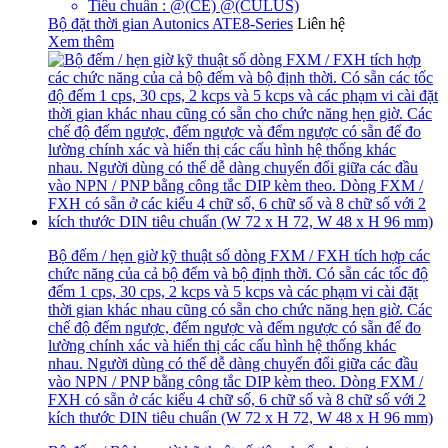
Tiêu chuẩn : @(CE) @(CULUS)
Bộ đặt thời gian Autonics ATE8-Series
Liên hệ
Xem thêm
Bộ đếm / hẹn giờ kỹ thuật số dòng FXM / FXH tích hợp các
chức năng của cả bộ đếm và bộ định thời. Có sẵn các tốc độ
đếm 1 cps, 30 cps, 2 kcps và 5 kcps và các phạm vi cài đặt
thời gian khác nhau cũng có sẵn cho chức năng hẹn giờ. Các
chế độ đếm ngược, đếm ngược và đếm ngược có sẵn để đo
lường chính xác và hiển thị các cấu hình hệ thống khác
nhau. Người dùng có thể dễ dàng chuyển đổi giữa các đầu
vào NPN / PNP bằng công tắc DIP kèm theo. Dòng FXM /
FXH có sẵn ở các kiểu 4 chữ số, 6 chữ số và 8 chữ số với 2
kích thước DIN tiêu chuẩn (W 72 x H 72, W 48 x H 96 mm)