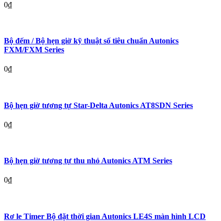
0
₫
Bộ đếm / Bộ hẹn giờ kỹ thuật số tiêu chuẩn Autonics
FXM/FXM Series
0
₫
Bộ hẹn giờ tương tự Star-Delta Autonics AT8SDN Series
0
₫
Bộ hẹn giờ tương tự thu nhỏ Autonics ATM Series
0
₫
Rơ le Timer Bộ đặt thời gian Autonics LE4S màn hình LCD