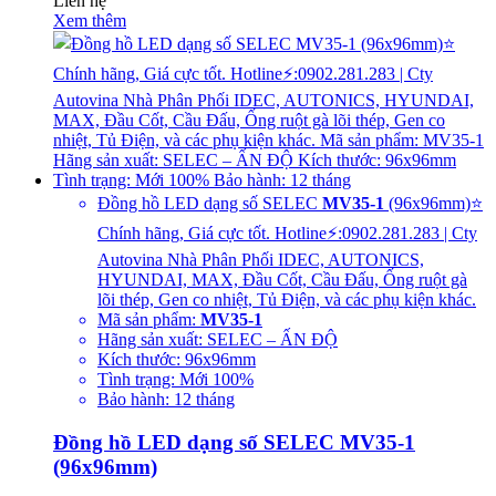
Liên hệ
Xem thêm
Đồng hồ LED dạng số SELEC
MV35-1
(96x96mm)⭐
Chính hãng, Giá cực tốt. Hotline⚡:0902.281.283 | Cty
Autovina Nhà Phân Phối IDEC, AUTONICS,
HYUNDAI, MAX, Đầu Cốt, Cầu Đấu, Ống ruột gà
lõi thép, Gen co nhiệt, Tủ Điện, và các phụ kiện khác.
Mã sản phẩm:
MV35-1
Hãng sản xuất: SELEC – ẤN ĐỘ
Kích thước: 96x96mm
Tình trạng: Mới 100%
Bảo hành: 12 tháng
Đồng hồ LED dạng số SELEC MV35-1
(96x96mm)