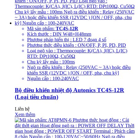
Mã sản phẩm:
TC4S-12R
Kích thước : DIN W48×H48mm
Phương pháp hiển thị : LED 7 đoạn 4 số
Phương thức điều khiển : ON/OFF, P, PI, PD, PID
Loại ngõ vào : Thermocouple: K(CA), J(IC), L(IC)
RTD: DPt100Ω, Cu50Ω
Chu kỳ lấy mẫu : 100ms
Ngõ ra điều khiển : Relay (250VAC ~ 3A) hoặc điều
khiển SSR (12VDC ) [ON / OFF, pha, chu kỳ]
Nguồn cấp : 100-240VAC
Bộ điều khiển nhiệt độ Autonics TC4S-12R
(Loại tiêu chuẩn)
Liên hệ
Xem thêm