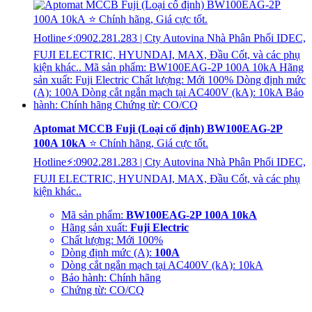
Aptomat MCCB Fuji (Loại cố định) BW100EAG-2P
100A 10kA
⭐ Chính hãng, Giá cực tốt.
Hotline⚡:0902.281.283 | Cty Autovina Nhà Phân Phối IDEC,
FUJI ELECTRIC, HYUNDAI, MAX, Đầu Cốt, và các phụ
kiện khác..
Mã sản phẩm:
BW100EAG-2P 100A 10kA
Hãng sản xuất:
Fuji Electric
Chất lượng: Mới 100%
Dòng định mức (A):
100A
Dòng cắt ngắn mạch tại AC400V (kA): 10kA
Bảo hành: Chính hãng
Chứng từ: CO/CQ