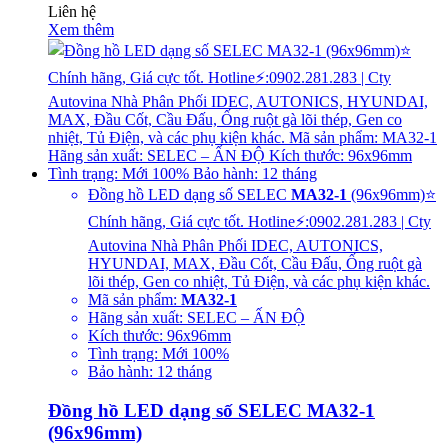
Liên hệ
Xem thêm
Đồng hồ LED dạng số SELEC
MA32-1
(96x96mm)⭐
Chính hãng, Giá cực tốt. Hotline⚡:0902.281.283 | Cty
Autovina Nhà Phân Phối IDEC, AUTONICS,
HYUNDAI, MAX, Đầu Cốt, Cầu Đấu, Ống ruột gà
lõi thép, Gen co nhiệt, Tủ Điện, và các phụ kiện khác.
Mã sản phẩm:
MA32-1
Hãng sản xuất: SELEC – ẤN ĐỘ
Kích thước: 96x96mm
Tình trạng: Mới 100%
Bảo hành: 12 tháng
Đồng hồ LED dạng số SELEC MA32-1
(96x96mm)