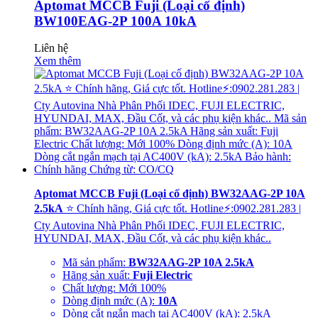
Aptomat MCCB Fuji (Loại cố định)
BW100EAG-2P 100A 10kA
Liên hệ
Xem thêm
Aptomat MCCB Fuji (Loại cố định) BW32AAG-2P 10A
2.5kA
⭐ Chính hãng, Giá cực tốt. Hotline⚡:0902.281.283 |
Cty Autovina Nhà Phân Phối IDEC, FUJI ELECTRIC,
HYUNDAI, MAX, Đầu Cốt, và các phụ kiện khác..
Mã sản phẩm:
BW32AAG-2P 10A 2.5kA
Hãng sản xuất:
Fuji Electric
Chất lượng: Mới 100%
Dòng định mức (A):
10A
Dòng cắt ngắn mạch tại AC400V (kA): 2.5kA