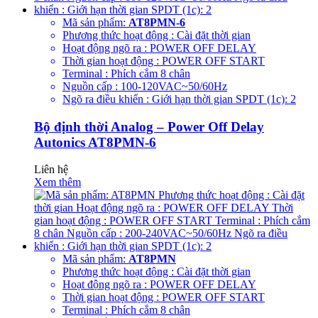
Mã sản phẩm:
AT8PMN-6
Phương thức hoạt động : Cài đặt thời gian
Hoạt động ngõ ra : POWER OFF DELAY
Thời gian hoạt động : POWER OFF START
Terminal : Phích cắm 8 chân
Nguồn cấp : 100-120VAC~50/60Hz
Ngõ ra điều khiển : Giới hạn thời gian SPDT (1c): 2
Bộ định thời Analog – Power Off Delay
Autonics AT8PMN-6
Liên hệ
Xem thêm
Mã sản phẩm:
AT8PMN
Phương thức hoạt động : Cài đặt thời gian
Hoạt động ngõ ra : POWER OFF DELAY
Thời gian hoạt động : POWER OFF START
Terminal : Phích cắm 8 chân