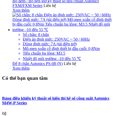
Bộ đếm / Bộ hẹn giờ kỹ thuật số tiêu chuẩn Autonics
FXM/FXM Series
Liên hệ
Xem thêm
Số chân: 8 chân
Điện áp định mức: 250VAC ~ 50 / 60Hz
Dòng định mức: 7A (tải điện trở)
Mô-men xoắn cố định thiết bị đầu cuối: 0,8Nm
Tiêu chuẩn bu lông: M3.5
Nhiệt độ môi trường: -10 đến 55 ℃
Đế 8 chân Autonics PS-08 (N)
Liên hệ
Xem thêm
Có thể bạn quan tâm
Bảng điều khiển kỹ thuật số hiển thị hệ số công suất Autonics
M4W-P Series
0
₫