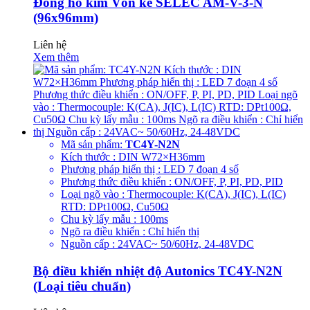
Đồng hồ kim Vôn kế SELEC AM-V-3-N
(96x96mm)
Liên hệ
Xem thêm
Mã sản phẩm:
TC4Y-N2N
Kích thước : DIN W72×H36mm
Phương pháp hiển thị : LED 7 đoạn 4 số
Phương thức điều khiển : ON/OFF, P, PI, PD, PID
Loại ngõ vào : Thermocouple: K(CA), J(IC), L(IC)
RTD: DPt100Ω, Cu50Ω
Chu kỳ lấy mẫu : 100ms
Ngõ ra điều khiển : Chỉ hiển thị
Nguồn cấp : 24VAC~ 50/60Hz, 24-48VDC
Bộ điều khiển nhiệt độ Autonics TC4Y-N2N
(Loại tiêu chuẩn)