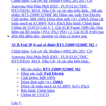
ACB Fuji 3P (Loại cố định) BT3-2500P/32500E M2
⭐
Chính hãng, Giá cực tốt. Hotline⚡:0902.281.283 | Cty
Autovina Nhà Phân Phối IDEC, FUJI ELECTRIC,
HYUNDAI, MAX, Đầu Cốt, và các phụ kiện khác..
Mã sản phẩm:
BT3-2500P/32500E M2
Hãng sản xuất:
Fuji Electric
Chất lượng: Mới 100%
Dòng định mức (A):
2500A
Dòng cắt ngắn mạch tại AC400V (kA): 85kA
Bảo hành: Chính hãng
Chứng từ: CO/CQ
Lưu ý: