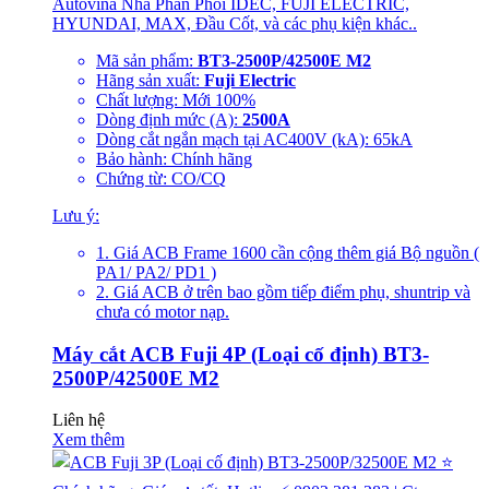
Autovina Nhà Phân Phối IDEC, FUJI ELECTRIC,
HYUNDAI, MAX, Đầu Cốt, và các phụ kiện khác..
Mã sản phẩm:
BT3-2500P/42500E M2
Hãng sản xuất:
Fuji Electric
Chất lượng: Mới 100%
Dòng định mức (A):
2500A
Dòng cắt ngắn mạch tại AC400V (kA): 65kA
Bảo hành: Chính hãng
Chứng từ: CO/CQ
Lưu ý:
1. Giá ACB Frame 1600 cần cộng thêm giá Bộ nguồn (
PA1/ PA2/ PD1 )
2. Giá ACB ở trên bao gồm tiếp điểm phụ, shuntrip và
chưa có motor nạp.
Máy cắt ACB Fuji 4P (Loại cố định) BT3-
2500P/42500E M2
Liên hệ
Xem thêm