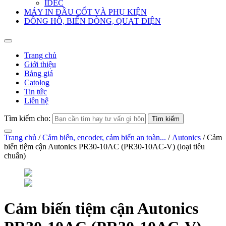
IDEC
MÁY IN ĐẦU CỐT VÀ PHỤ KIỆN
ĐỒNG HỒ, BIẾN DÒNG, QUẠT ĐIỆN
Trang chủ
Giới thiệu
Bảng giá
Catolog
Tin tức
Liên hệ
Tìm kiếm cho:
Trang chủ
/
Cảm biến, encoder, cảm biến an toàn...
/
Autonics
/ Cảm
biến tiệm cận Autonics PR30-10AC (PR30-10AC-V) (loại tiêu
chuẩn)
Cảm biến tiệm cận Autonics