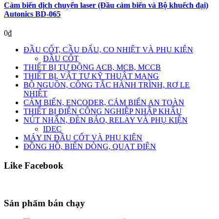
Cảm biến dịch chuyển laser (Đầu cảm biến và Bộ khuếch đại)
Autonics BD-065
0
₫
ĐẦU CỐT, CẦU ĐẤU, CO NHIỆT VÀ PHỤ KIỆN
ĐẦU CỐT
THIẾT BỊ TỰ ĐỘNG ACB, MCB, MCCB
THIẾT BỊ, VẬT TƯ KỸ THUẬT MẠNG
BỘ NGUỒN, CÔNG TẮC HÀNH TRÌNH, RƠ LE
NHIỆT
CẢM BIẾN, ENCODER, CẢM BIẾN AN TOÀN
THIẾT BỊ ĐIỆN CÔNG NGHIỆP NHẬP KHẨU
NÚT NHẤN, ĐÈN BÁO, RELAY VÀ PHỤ KIỆN
IDEC
MÁY IN ĐẦU CỐT VÀ PHỤ KIỆN
ĐỒNG HỒ, BIẾN DÒNG, QUẠT ĐIỆN
Like Facebook
Sản phẩm bán chạy