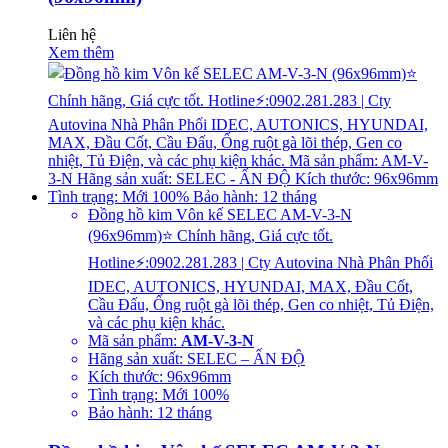
Liên hệ
Xem thêm
Đồng hồ kim Vôn kế SELEC AM-V-3-N
(96x96mm)⭐ Chính hãng, Giá cực tốt.
Hotline⚡:0902.281.283 | Cty Autovina Nhà Phân Phối
IDEC, AUTONICS, HYUNDAI, MAX, Đầu Cốt,
Cầu Đấu, Ống ruột gà lõi thép, Gen co nhiệt, Tủ Điện,
và các phụ kiện khác.
Mã sản phẩm:
AM-V-3-N
Hãng sản xuất: SELEC – ẤN ĐỘ
Kích thước: 96x96mm
Tình trạng: Mới 100%
Bảo hành: 12 tháng