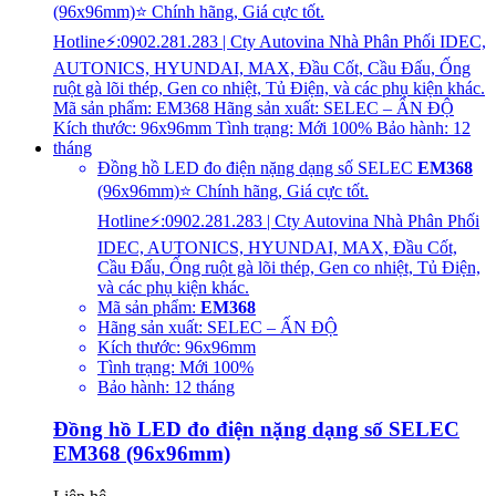
Đồng hồ LED đo điện nặng dạng số SELEC
EM368
(96x96mm)⭐ Chính hãng, Giá cực tốt.
Hotline⚡:0902.281.283 | Cty Autovina Nhà Phân Phối
IDEC, AUTONICS, HYUNDAI, MAX, Đầu Cốt,
Cầu Đấu, Ống ruột gà lõi thép, Gen co nhiệt, Tủ Điện,
và các phụ kiện khác.
Mã sản phẩm:
EM368
Hãng sản xuất: SELEC – ẤN ĐỘ
Kích thước: 96x96mm
Tình trạng: Mới 100%
Bảo hành: 12 tháng
Đồng hồ LED đo điện nặng dạng số SELEC
EM368 (96x96mm)