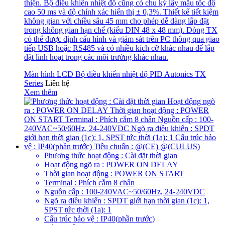
thiện. Bộ điều khiển nhiệt độ cũng có chu kỳ lấy mẫu tốc độ
cao 50 ms và độ chính xác hiển thị ± 0,3%. Thiết kế tiết kiệm
không gian với chiều sâu 45 mm cho phép dễ dàng lắp đặt
trong không gian hạn chế (kiểu DIN 48 x 48 mm). Dòng TX
có thể được định cấu hình và giám sát trên PC thông qua giao
tiếp USB hoặc RS485 và có nhiều kích cỡ khác nhau để lắp
đặt linh hoạt trong các môi trường khác nhau.
Màn hình LCD Bộ điều khiển nhiệt độ PID Autonics TX
Series
Liên hệ
Xem thêm
Phương thức hoạt động : Cài đặt thời gian
Hoạt động ngõ ra : POWER ON DELAY
Thời gian hoạt động : POWER ON START
Terminal : Phích cắm 8 chân
Nguồn cấp : 100-240VAC~50/60Hz, 24-240VDC
Ngõ ra điều khiển : SPDT giới hạn thời gian (1c): 1,
SPST tức thời (1a): 1
Cấu trúc bảo vệ : IP40(phần trước)