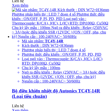
Liên hệ
Xem thêm
Mã sản phẩm:
TC4Y-14R
Kích thước : DIN W72×H36mm
Phương pháp hiển thị : LED 7 đoạn 4 số
Phương thức điều khiển : ON/OFF, P, PI, PD, PID
Loại ngõ vào : Thermocouple: K(CA), J(IC), L(IC)
RTD: DPt100Ω, Cu50Ω
Chu kỳ lấy mẫu : 100ms
Ngõ ra điều khiển : Relay (250VAC ~ 3A) hoặc điều
khiển SSR (12VDC ) [ON / OFF, pha, chu kỳ]
Nguồn cấp : 100-240VAC~ 50/60Hz
Bộ điều khiển nhiệt độ Autonics TC4Y-14R
(Loại tiêu chuẩn)
Liên hệ
Xem thêm