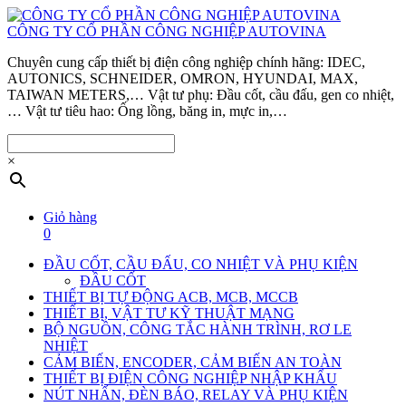
CÔNG TY CỔ PHẦN CÔNG NGHIỆP AUTOVINA
Chuyên cung cấp thiết bị điện công nghiệp chính hãng: IDEC,
AUTONICS, SCHNEIDER, OMRON, HYUNDAI, MAX,
TAIWAN METERS,… Vật tư phụ: Đầu cốt, cầu đấu, gen co nhiệt,
… Vật tư tiêu hao: Ống lồng, băng in, mực in,…
×
Giỏ hàng
0
ĐẦU CỐT, CẦU ĐẤU, CO NHIỆT VÀ PHỤ KIỆN
ĐẦU CỐT
THIẾT BỊ TỰ ĐỘNG ACB, MCB, MCCB
THIẾT BỊ, VẬT TƯ KỸ THUẬT MẠNG
BỘ NGUỒN, CÔNG TẮC HÀNH TRÌNH, RƠ LE
NHIỆT
CẢM BIẾN, ENCODER, CẢM BIẾN AN TOÀN
THIẾT BỊ ĐIỆN CÔNG NGHIỆP NHẬP KHẨU
NÚT NHẤN, ĐÈN BÁO, RELAY VÀ PHỤ KIỆN