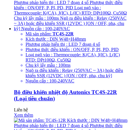
Mã sản phẩm:
TC4S-22R
Kích thước : DIN W48×H48mm
Phương pháp hiển thị : LED 7 đoạn 4 số
Phương thức điều khiển : ON/OFF, P, PI, PD, PID
Loại ngõ vào : Thermocouple: K(CA), J(IC), L(IC)
RTD: DPt100Ω, Cu50Ω
Chu kỳ lấy mẫu : 100ms
Ngõ ra điều khiển : Relay (250VAC ~ 3A) hoặc điều
khiển SSR (12VDC ) [ON / OFF, pha, chu kỳ]
Nguồn cấp : 100-240VAC
Bộ điều khiển nhiệt độ Autonics TC4S-22R
(Loại tiêu chuẩn)
Liên hệ
Xem thêm