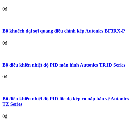
0
₫
Bộ khuếch đại sợi quang điều chỉnh kép Autonics BF3RX-P
0
₫
Bộ điều khiển nhiệt độ PID màn hình Autonics TR1D Series
0
₫
Bộ điều khiển nhiệt độ PID tốc độ kép có nắp bảo vệ Autonics
TZ Series
0
₫