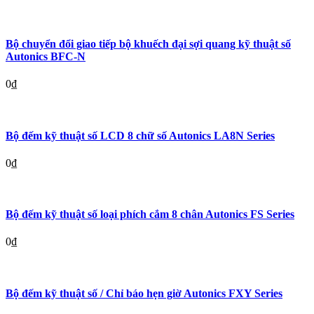
Bộ chuyển đổi giao tiếp bộ khuếch đại sợi quang kỹ thuật số
Autonics BFC-N
0
₫
Bộ đếm kỹ thuật số LCD 8 chữ số Autonics LA8N Series
0
₫
Bộ đếm kỹ thuật số loại phích cắm 8 chân Autonics FS Series
0
₫
Bộ đếm kỹ thuật số / Chỉ báo hẹn giờ Autonics FXY Series