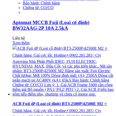
Bảo hành: Chính hãng
Chứng từ: CO/CQ
Aptomat MCCB Fuji (Loại cố định)
BW32AAG-2P 10A 2.5kA
Liên hệ
Xem thêm
ACB Fuji 4P (Loại cố định) BT3-2500P/42500E M2
⭐
Chính hãng, Giá cực tốt. Hotline⚡:0902.281.283 | Cty