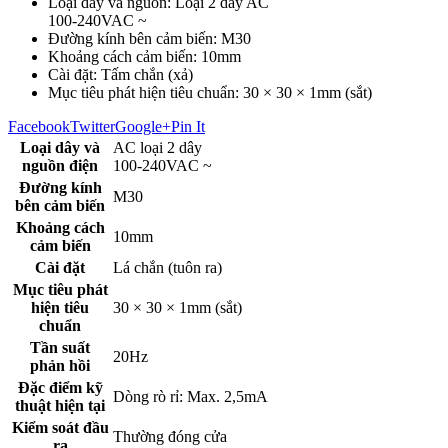
Loại dây và nguồn: Loại 2 dây AC
100-240VAC ~
Đường kính bên cảm biến: M30
Khoảng cách cảm biến: 10mm
Cài đặt: Tấm chắn (xả)
Mục tiêu phát hiện tiêu chuẩn: 30 × 30 × 1mm (sắt)
Facebook
Twitter
Google+
Pin It
Loại dây và
AC loại 2 dây
nguồn điện
100-240VAC ~
Đường kính
M30
bên cảm biến
Khoảng cách
10mm
cảm biến
Cài đặt
Lá chắn (tuôn ra)
Mục tiêu phát
hiện tiêu
30 × 30 × 1mm (sắt)
chuẩn
Tần suất
20Hz
phản hồi
Đặc điểm kỹ
Dòng rò rỉ: Max. 2,5mA
thuật hiện tại
Kiểm soát đầu
Thường đóng cửa
ra