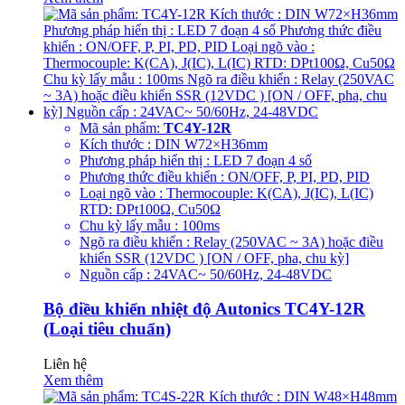
Mã sản phẩm:
TC4Y-12R
Kích thước : DIN W72×H36mm
Phương pháp hiển thị : LED 7 đoạn 4 số
Phương thức điều khiển : ON/OFF, P, PI, PD, PID
Loại ngõ vào : Thermocouple: K(CA), J(IC), L(IC)
RTD: DPt100Ω, Cu50Ω
Chu kỳ lấy mẫu : 100ms
Ngõ ra điều khiển : Relay (250VAC ~ 3A) hoặc điều
khiển SSR (12VDC ) [ON / OFF, pha, chu kỳ]
Nguồn cấp : 24VAC~ 50/60Hz, 24-48VDC
Bộ điều khiển nhiệt độ Autonics TC4Y-12R
(Loại tiêu chuẩn)
Liên hệ
Xem thêm