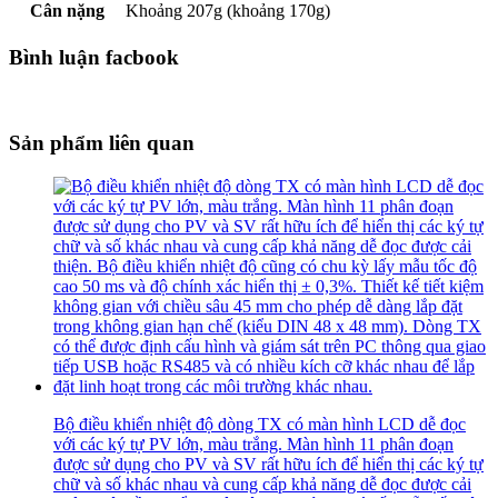
Cân nặng
Khoảng 207g (khoảng 170g)
Bình luận facbook
Sản phẩm liên quan
Bộ điều khiển nhiệt độ dòng TX có màn hình LCD dễ đọc
với các ký tự PV lớn, màu trắng. Màn hình 11 phân đoạn
được sử dụng cho PV và SV rất hữu ích để hiển thị các ký tự
chữ và số khác nhau và cung cấp khả năng dễ đọc được cải