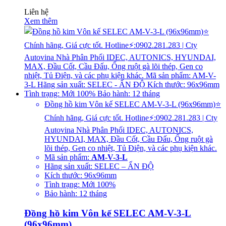
Liên hệ
Xem thêm
Đồng hồ kim Vôn kế SELEC AM-V-3-L (96x96mm)⭐
Chính hãng, Giá cực tốt. Hotline⚡:0902.281.283 | Cty
Autovina Nhà Phân Phối IDEC, AUTONICS,
HYUNDAI, MAX, Đầu Cốt, Cầu Đấu, Ống ruột gà
lõi thép, Gen co nhiệt, Tủ Điện, và các phụ kiện khác.
Mã sản phẩm:
AM-V-3-L
Hãng sản xuất: SELEC – ẤN ĐỘ
Kích thước: 96x96mm
Tình trạng: Mới 100%
Bảo hành: 12 tháng
Đồng hồ kim Vôn kế SELEC AM-V-3-L
(96x96mm)