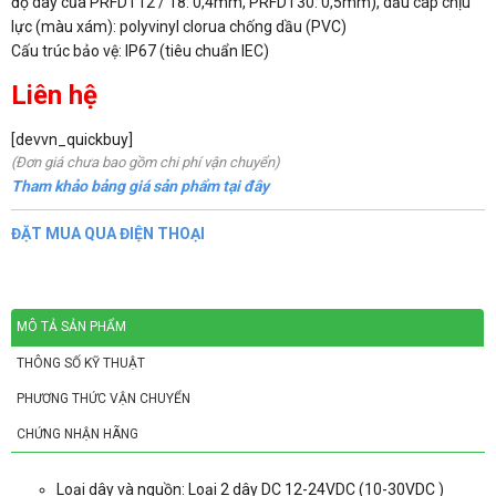
độ dày của PRFDT12 / 18: 0,4mm, PRFDT30: 0,5mm), dầu cáp chịu
lực (màu xám): polyvinyl clorua chống dầu (PVC)
Cấu trúc bảo vệ: IP67 (tiêu chuẩn IEC)
Liên hệ
[devvn_quickbuy]
(Đơn giá chưa bao gồm chi phí vận chuyển)
Tham khảo bảng giá sản phẩm tại đây
ĐẶT MUA QUA ĐIỆN THOẠI
MÔ TẢ SẢN PHẨM
THÔNG SỐ KỸ THUẬT
PHƯƠNG THỨC VẬN CHUYỂN
CHỨNG NHẬN HÃNG
Loại dây và nguồn: Loại 2 dây DC
12-24VDC (10-30VDC
)