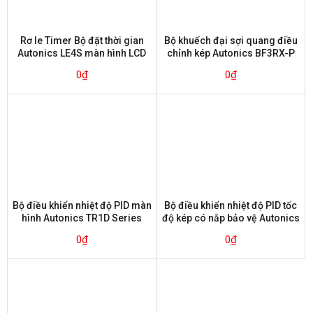
Rơ le Timer Bộ đặt thời gian
Bộ khuếch đại sợi quang điều
Autonics LE4S màn hình LCD
chỉnh kép Autonics BF3RX-P
0
₫
0
₫
Bộ điều khiển nhiệt độ PID màn
Bộ điều khiển nhiệt độ PID tốc
hình Autonics TR1D Series
độ kép có nắp bảo vệ Autonics
TZ Series
0
₫
0
₫