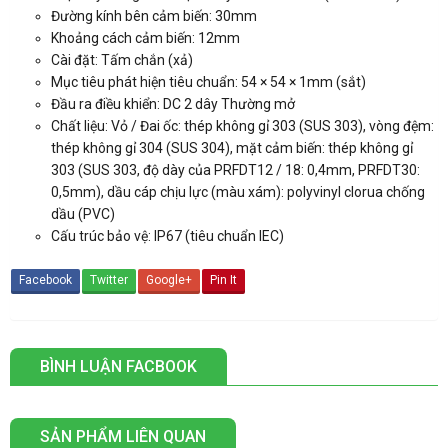
Đường kính bên cảm biến: 30mm
Khoảng cách cảm biến: 12mm
Cài đặt: Tấm chắn (xả)
Mục tiêu phát hiện tiêu chuẩn: 54 × 54 × 1mm (sắt)
Đầu ra điều khiển: DC 2 dây Thường mở
Chất liệu: Vỏ / Đai ốc: thép không gỉ 303 (SUS 303), vòng đệm:
thép không gỉ 304 (SUS 304), mặt cảm biến: thép không gỉ
303 (SUS 303, độ dày của PRFDT12 / 18: 0,4mm, PRFDT30:
0,5mm), dầu cáp chịu lực (màu xám): polyvinyl clorua chống
dầu (PVC)
Cấu trúc bảo vệ: IP67 (tiêu chuẩn IEC)
Facebook
Twitter
Google+
Pin It
BÌNH LUẬN FACBOOK
SẢN PHẨM LIÊN QUAN