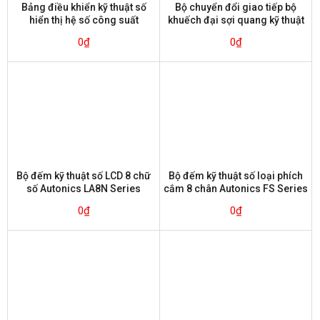
Bảng điều khiển kỹ thuật số
Bộ chuyển đổi giao tiếp bộ
hiển thị hệ số công suất
khuếch đại sợi quang kỹ thuật
Autonics M4W-P Series
số Autonics BFC-N
0
₫
0
₫
Bộ đếm kỹ thuật số LCD 8 chữ
Bộ đếm kỹ thuật số loại phích
số Autonics LA8N Series
cắm 8 chân Autonics FS Series
0
₫
0
₫