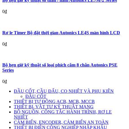
Bộ hẹn giờ kỹ thuật số tuần / năm Autonics LE7M-2 Series
0
₫
Rơ le Timer Bộ đặt thời gian Autonics LE4S màn hình LCD
0
₫
Bộ hẹn giờ kỹ thuật số loại phích cắm 8 chân Autonics PSE
Series
0
₫
ĐẦU CỐT, CẦU ĐẤU, CO NHIỆT VÀ PHỤ KIỆN
ĐẦU CỐT
THIẾT BỊ TỰ ĐỘNG ACB, MCB, MCCB
THIẾT BỊ, VẬT TƯ KỸ THUẬT MẠNG
BỘ NGUỒN, CÔNG TẮC HÀNH TRÌNH, RƠ LE
NHIỆT
CẢM BIẾN, ENCODER, CẢM BIẾN AN TOÀN
THIẾT BỊ ĐIỆN CÔNG NGHIỆP NHẬP KHẨU