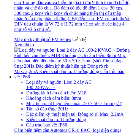
cho 1 xung đầu vào và hiển thị giá trị được tính toán ở chế độ
nhân và chế độ chia. Bộ đếm có tốc độ đếm 1 cps, 30 cps,
300 cps, 2 kcps và 5 kcps và chức năng hiển thị dấu thập
phân (dấu thập phân cố định). Bộ đếm sê-ri FM có kích thước
DIN tiêu chuẩn là W 72 x H 72 mm và có sẵn ở các kiểu 4
chữ số và 6 chữ số.
Máy đo kỹ thuật số FM Series
Liên hệ
Xem thêm
Loại dây và nguồn: Loại 2 dây AC
100-240VAC ~
Đường kính bên cảm biến: M18
Khoảng cách cảm biến: 8mm
Mục tiêu phát hiện tiêu chuẩn: 50 × 50 × 1mm (sắt)
Tần số đáp ứng: 20Hz
Đặc điểm kỹ thuật hiện tại: Dòng rò rỉ: Max. 2,2mA
Kiểm soát đầu ra: Thường đóng
Cấu trúc bảo vệ: IP66
Cảm biến tiệm cận Autonics CR18-8AC (loại điện dung)