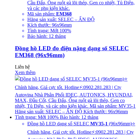
Cầu Đấu, Ống ruột gà lõi thép, Gen co nhiệt, Tủ Điện,
và các phụ kiện khác.
Mã sản phẩm:
EM368
Hãng sản xuất: SELEC – ẤN ĐỘ
Kích thước: 96x96mm
Tình trạng: Mới 100%
Bảo hành: 12 tháng
Đồng hồ LED đo điện nặng dạng số SELEC
EM368 (96x96mm)
Liên hệ
Xem thêm
Đồng hồ LED dạng số SELEC
MV35-1
(96x96mm)⭐
Chính hãng, Giá cực tốt. Hotline⚡:0902.281.283 | Cty