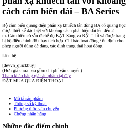
phản xạ khuếch tán với khoảng
cách cảm biến dài – BA Series
Bộ cảm biến quang điện phản xạ khuếch tán dòng BA có quang học
được thiết kế đặc biệt với khoảng cách phát hiện dài lên đến 2
m. Cảm biến có sẵn ở chế độ BẬT Sáng và BẬT Tối và được trang
bị bộ điều chỉnh độ nhạy tích hợp. Chỉ báo hoạt động / ổn định cho
phép người dùng dễ dàng xác định trạng thái hoạt động.
Liên hệ
[devvn_quickbuy]
(Đơn giá chưa bao gồm chi phí vận chuyển)
Tham khảo bảng giá sản phẩm tại đây
ĐẶT MUA QUA ĐIỆN THOẠI
Mô tả sản phẩm
Thông số kỹ thuật
Phương thức vận chuyển
Chứng nhận hãng
Những đặc điểm chính