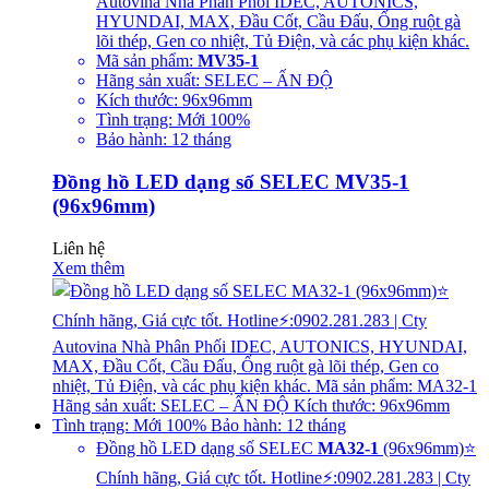
Autovina Nhà Phân Phối IDEC, AUTONICS,
HYUNDAI, MAX, Đầu Cốt, Cầu Đấu, Ống ruột gà
lõi thép, Gen co nhiệt, Tủ Điện, và các phụ kiện khác.
Mã sản phẩm:
MV35-1
Hãng sản xuất: SELEC – ẤN ĐỘ
Kích thước: 96x96mm
Tình trạng: Mới 100%
Bảo hành: 12 tháng
Đồng hồ LED dạng số SELEC MV35-1
(96x96mm)
Liên hệ
Xem thêm
Đồng hồ LED dạng số SELEC
MA32-1
(96x96mm)⭐
Chính hãng, Giá cực tốt. Hotline⚡:0902.281.283 | Cty