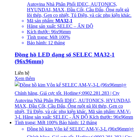
Autovina Nhà Phân Phối IDEC, AUTONICS,
HYUNDAI, MAX, Đầu Cốt, Cầu Đấu, Ống ruột gà
lõi thép, Gen co nhiệt, Tủ Điện, và các phụ kiện khác.
Mã sản phẩm:
MA32-1
Hãng sản xuất: SELEC – ẤN ĐỘ
Kích thước: 96x96mm
Tình trạng: Mới 100%
Bảo hành: 12 tháng
Đồng hồ LED dạng số SELEC MA32-1
(96x96mm)
Liên hệ
Xem thêm
Đồng hồ kim Vôn kế SELEC AM-V-3-L (96x96mm)⭐