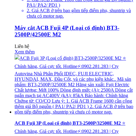
PA1/ PA2/ PD1 )
2. Giá ACB ở trên bao gồm tiếp điểm phụ, shuntrip và
chưa có motor nạp.
Máy cắt ACB Fuji 4P (Loại cố định) BT3-
2500P/42500E M2
Liên hệ
Xem thêm
ACB Fuji 3P (Loại cố định) BT3-2500P/32500E M2
⭐
Chính hãng, Giá cực tốt. Hotline⚡:0902.281.283 | Cty