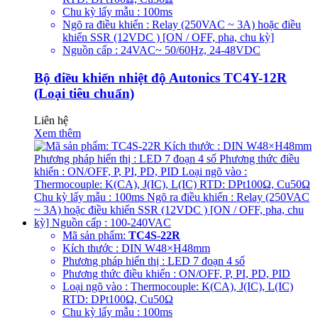
Chu kỳ lấy mẫu : 100ms
Ngõ ra điều khiển : Relay (250VAC ~ 3A) hoặc điều
khiển SSR (12VDC ) [ON / OFF, pha, chu kỳ]
Nguồn cấp : 24VAC~ 50/60Hz, 24-48VDC
Bộ điều khiển nhiệt độ Autonics TC4Y-12R
(Loại tiêu chuẩn)
Liên hệ
Xem thêm
Mã sản phẩm:
TC4S-22R
Kích thước : DIN W48×H48mm
Phương pháp hiển thị : LED 7 đoạn 4 số
Phương thức điều khiển : ON/OFF, P, PI, PD, PID
Loại ngõ vào : Thermocouple: K(CA), J(IC), L(IC)
RTD: DPt100Ω, Cu50Ω
Chu kỳ lấy mẫu : 100ms