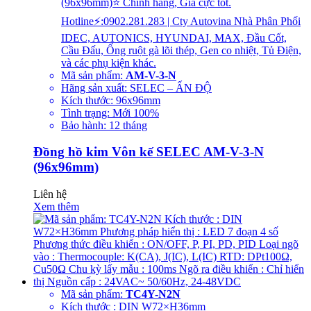
(96x96mm)⭐ Chính hãng, Giá cực tốt.
Hotline⚡:0902.281.283 | Cty Autovina Nhà Phân Phối
IDEC, AUTONICS, HYUNDAI, MAX, Đầu Cốt,
Cầu Đấu, Ống ruột gà lõi thép, Gen co nhiệt, Tủ Điện,
và các phụ kiện khác.
Mã sản phẩm:
AM-V-3-N
Hãng sản xuất: SELEC – ẤN ĐỘ
Kích thước: 96x96mm
Tình trạng: Mới 100%
Bảo hành: 12 tháng
Đồng hồ kim Vôn kế SELEC AM-V-3-N
(96x96mm)
Liên hệ
Xem thêm
Mã sản phẩm:
TC4Y-N2N
Kích thước : DIN W72×H36mm