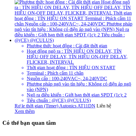
Phương thức hoạt động : Cài đặt thời gian
Hoạt động ngõ ra : TÍN HIỆU ON DELAY, TÍN
HIỆU OFF DELAY, TÍN HIỆU ON-OFF DELAY,
FLICKER, INTERVAL
Thời gian hoạt động : TÍN HIỆU ON START
Terminal : Phích cắm 11 chân
Nguồn cấp : 100-240VAC~, 24-240VDC
Phương pháp ngõ vào tín hiệu : Không có điện áp ngõ
vào (NPN)
Ngõ ra điều khiển : Giới hạn thời gian SPDT (1c): 2
Tiêu chuẩn : @(CE) @(CULUS)
Rơ le thời gian (Timer) Autonics AT11DN
Liên hệ
Xem thêm
Có thể bạn quan tâm