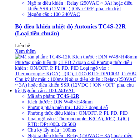
Ngõ ra điều khiển : Relay (250VAC ~ 3A) hoặc điều
khiển SSR (12VDC ) [ON / OFF, pha, chu kỳ]
Nguồn cấp : 100-240VAC
Bộ điều khiển nhiệt độ Autonics TC4S-22R
(Loại tiêu chuẩn)
Liên hệ
Xem thêm
Mã sản phẩm:
TC4S-12R
Kích thước : DIN W48×H48mm
Phương pháp hiển thị : LED 7 đoạn 4 số
Phương thức điều khiển : ON/OFF, P, PI, PD, PID
Loại ngõ vào : Thermocouple: K(CA), J(IC), L(IC)
RTD: DPt100Ω, Cu50Ω
Chu kỳ lấy mẫu : 100ms
Ngõ ra điều khiển : Relay (250VAC ~ 3A) hoặc điều