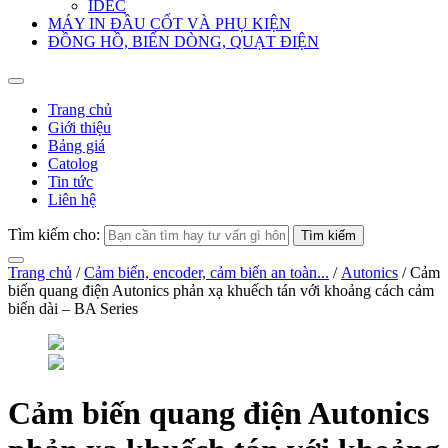
IDEC
MÁY IN ĐẦU CỐT VÀ PHỤ KIỆN
ĐỒNG HỒ, BIẾN DÒNG, QUẠT ĐIỆN
Trang chủ
Giới thiệu
Bảng giá
Catolog
Tin tức
Liên hệ
Tìm kiếm cho:
Trang chủ
/
Cảm biến, encoder, cảm biến an toàn...
/
Autonics
/ Cảm
biến quang điện Autonics phản xạ khuếch tán với khoảng cách cảm
biến dài – BA Series
Cảm biến quang điện Autonics