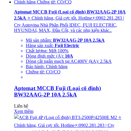
Aptomat MCCB Fuji (Loại cố định) BW32AAG-2P 10A
2.5kA
⭐ Chính hãng, Giá cực tốt. Hotline⚡:0902.281.283 |
Cty Autovina Nhà Phân Phối IDEC, FUJI ELECTRIC,
HYUNDAI, MAX, Đầu Cốt, và các phụ kiện khác..
Mã sản phẩm:
BW32AAG-2P 10A 2.5kA
Hãng sản xuất:
Fuji Electric
Chất lượng: Mới 100%
Dòng định mức (A):
10A
Dòng cắt ngắn mạch tại AC400V (kA): 2.5kA
Bảo hành: Chính hãng
Chứng từ: CO/CQ
Aptomat MCCB Fuji (Loại cố định)
BW32AAG-2P 10A 2.5kA
Liên hệ
Xem thêm