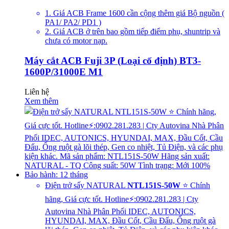
1. Giá ACB Frame 1600 cần cộng thêm giá Bộ nguồn (
PA1/ PA2/ PD1 )
2. Giá ACB ở trên bao gồm tiếp điểm phụ, shuntrip và
chưa có motor nạp.
Máy cắt ACB Fuji 3P (Loại cố định) BT3-
1600P/31000E M1
Liên hệ
Xem thêm
Điện trở sấy NATURAL
NTL151S-50W
⭐ Chính
hãng, Giá cực tốt. Hotline⚡:0902.281.283 | Cty
Autovina Nhà Phân Phối IDEC, AUTONICS,
HYUNDAI, MAX, Đầu Cốt, Cầu Đấu, Ống ruột gà