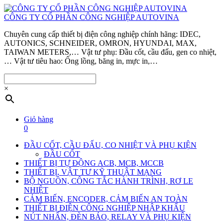
CÔNG TY CỔ PHẦN CÔNG NGHIỆP AUTOVINA
Chuyên cung cấp thiết bị điện công nghiệp chính hãng: IDEC,
AUTONICS, SCHNEIDER, OMRON, HYUNDAI, MAX,
TAIWAN METERS,… Vật tư phụ: Đầu cốt, cầu đấu, gen co nhiệt,
… Vật tư tiêu hao: Ống lồng, băng in, mực in,…
×
Giỏ hàng
0
ĐẦU CỐT, CẦU ĐẤU, CO NHIỆT VÀ PHỤ KIỆN
ĐẦU CỐT
THIẾT BỊ TỰ ĐỘNG ACB, MCB, MCCB
THIẾT BỊ, VẬT TƯ KỸ THUẬT MẠNG
BỘ NGUỒN, CÔNG TẮC HÀNH TRÌNH, RƠ LE
NHIỆT
CẢM BIẾN, ENCODER, CẢM BIẾN AN TOÀN
THIẾT BỊ ĐIỆN CÔNG NGHIỆP NHẬP KHẨU
NÚT NHẤN, ĐÈN BÁO, RELAY VÀ PHỤ KIỆN