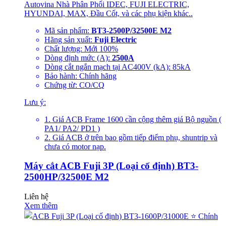
Autovina Nhà Phân Phối IDEC, FUJI ELECTRIC,
HYUNDAI, MAX, Đầu Cốt, và các phụ kiện khác..
Mã sản phẩm:
BT3-2500P/32500E M2
Hãng sản xuất:
Fuji Electric
Chất lượng: Mới 100%
Dòng định mức (A):
2500A
Dòng cắt ngắn mạch tại AC400V (kA): 85kA
Bảo hành: Chính hãng
Chứng từ: CO/CQ
Lưu ý:
1. Giá ACB Frame 1600 cần cộng thêm giá Bộ nguồn (
PA1/ PA2/ PD1 )
2. Giá ACB ở trên bao gồm tiếp điểm phụ, shuntrip và
chưa có motor nạp.
Máy cắt ACB Fuji 3P (Loại cố định) BT3-
2500HP/32500E M2
Liên hệ
Xem thêm