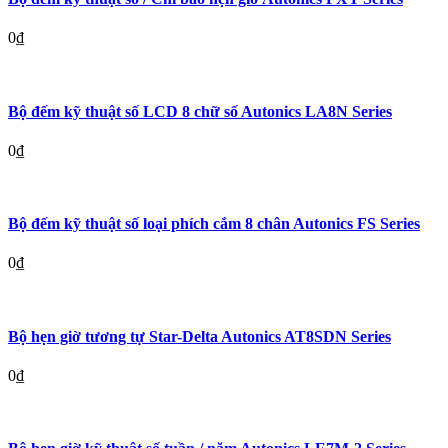
0
₫
Bộ đếm kỹ thuật số LCD 8 chữ số Autonics LA8N Series
0
₫
Bộ đếm kỹ thuật số loại phích cắm 8 chân Autonics FS Series
0
₫
Bộ hẹn giờ tương tự Star-Delta Autonics AT8SDN Series
0
₫