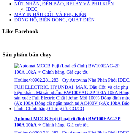
NÚT NHẤN, ĐÈN BÁO, RELAY VÀ PHỤ KIỆN
IDEC
MÁY IN ĐẦU CỐT VÀ PHỤ KIỆN
ĐỒNG HỒ, BIẾN DÒNG, QUẠT ĐIỆN
Like Facebook
Sản phẩm bán chạy
Aptomat MCCB Fuji (Loại cố định) BW100EAG-2P
100A 10kA
⭐ Chính hãng, Giá cực tốt.
Hotline⚡:0902.281.283 | Cty Autovina Nhà Phân Phối IDEC,