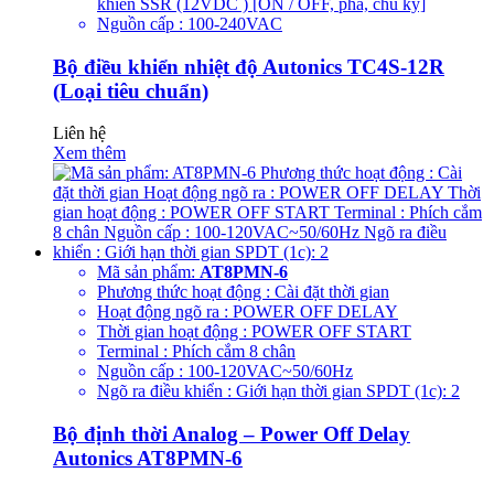
khiển SSR (12VDC ) [ON / OFF, pha, chu kỳ]
Nguồn cấp : 100-240VAC
Bộ điều khiển nhiệt độ Autonics TC4S-12R
(Loại tiêu chuẩn)
Liên hệ
Xem thêm
Mã sản phẩm:
AT8PMN-6
Phương thức hoạt động : Cài đặt thời gian
Hoạt động ngõ ra : POWER OFF DELAY
Thời gian hoạt động : POWER OFF START
Terminal : Phích cắm 8 chân
Nguồn cấp : 100-120VAC~50/60Hz
Ngõ ra điều khiển : Giới hạn thời gian SPDT (1c): 2
Bộ định thời Analog – Power Off Delay
Autonics AT8PMN-6