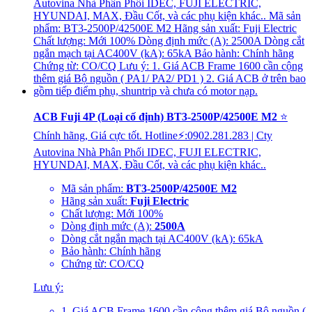
ACB Fuji 4P (Loại cố định) BT3-2500P/42500E M2
⭐
Chính hãng, Giá cực tốt. Hotline⚡:0902.281.283 | Cty
Autovina Nhà Phân Phối IDEC, FUJI ELECTRIC,
HYUNDAI, MAX, Đầu Cốt, và các phụ kiện khác..
Mã sản phẩm:
BT3-2500P/42500E M2
Hãng sản xuất:
Fuji Electric
Chất lượng: Mới 100%
Dòng định mức (A):
2500A
Dòng cắt ngắn mạch tại AC400V (kA): 65kA
Bảo hành: Chính hãng
Chứng từ: CO/CQ
Lưu ý:
1. Giá ACB Frame 1600 cần cộng thêm giá Bộ nguồn (