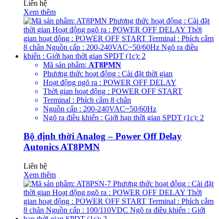
Liên hệ
Xem thêm
Mã sản phẩm:
AT8PMN
Phương thức hoạt động : Cài đặt thời gian
Hoạt động ngõ ra : POWER OFF DELAY
Thời gian hoạt động : POWER OFF START
Terminal : Phích cắm 8 chân
Nguồn cấp : 200-240VAC~50/60Hz
Ngõ ra điều khiển : Giới hạn thời gian SPDT (1c): 2
Bộ định thời Analog – Power Off Delay
Autonics AT8PMN
Liên hệ
Xem thêm