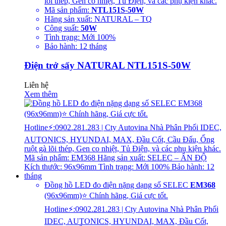
lõi thép, Gen co nhiệt, Tủ Điện, và các phụ kiện khác.
Mã sản phẩm:
NTL151S-50W
Hãng sản xuất: NATURAL – TQ
Công suất:
50W
Tình trạng: Mới 100%
Bảo hành: 12 tháng
Điện trở sấy NATURAL NTL151S-50W
Liên hệ
Xem thêm
Đồng hồ LED đo điện nặng dạng số SELEC
EM368
(96x96mm)⭐ Chính hãng, Giá cực tốt.
Hotline⚡:0902.281.283 | Cty Autovina Nhà Phân Phối
IDEC, AUTONICS, HYUNDAI, MAX, Đầu Cốt,