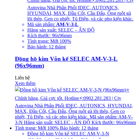
Chính hãng, Giá cực tốt. Hotline⚡:0902.281.283 | Cty
Autovina Nhà Phân Phối IDEC, AUTONICS,
HYUNDAI, MAX, Đầu Cốt, Cầu Đấu, Ống ruột gà
lõi thép, Gen co nhiệt, Tủ Điện, và các phụ kiện khác.
Mã sản phẩm:
AM-V-3-L
Hãng sản xuất: SELEC – ẤN ĐỘ
Kích thước: 96x96mm
Tình trạng: Mới 100%
Bảo hành: 12 tháng
Đồng hồ kim Vôn kế SELEC AM-V-3-L
(96x96mm)
Liên hệ
Xem thêm
Đồng hồ kim Vôn kế SELEC AM-V-3-N