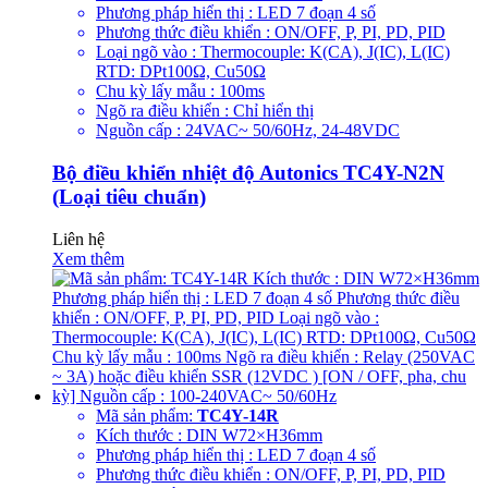
Phương pháp hiển thị : LED 7 đoạn 4 số
Phương thức điều khiển : ON/OFF, P, PI, PD, PID
Loại ngõ vào : Thermocouple: K(CA), J(IC), L(IC)
RTD: DPt100Ω, Cu50Ω
Chu kỳ lấy mẫu : 100ms
Ngõ ra điều khiển : Chỉ hiển thị
Nguồn cấp : 24VAC~ 50/60Hz, 24-48VDC
Bộ điều khiển nhiệt độ Autonics TC4Y-N2N
(Loại tiêu chuẩn)
Liên hệ
Xem thêm
Mã sản phẩm:
TC4Y-14R
Kích thước : DIN W72×H36mm
Phương pháp hiển thị : LED 7 đoạn 4 số
Phương thức điều khiển : ON/OFF, P, PI, PD, PID