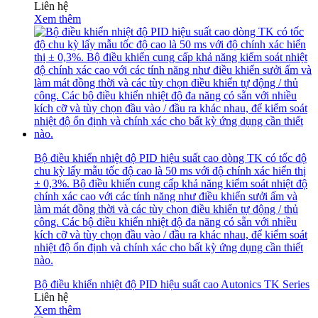
Liên hệ
Xem thêm
Bộ điều khiển nhiệt độ PID hiệu suất cao dòng TK có tốc độ
chu kỳ lấy mẫu tốc độ cao là 50 ms với độ chính xác hiển thị
± 0,3%.
Bộ điều khiển cung cấp khả năng kiểm soát nhiệt độ
chính xác cao với các tính năng như điều khiển sưởi ấm và
làm mát đồng thời và các tùy chọn điều khiển tự động / thủ
công.
Các bộ điều khiển nhiệt độ đa năng có sẵn với nhiều
kích cỡ và tùy chọn đầu vào / đầu ra khác nhau, để kiểm soát
nhiệt độ ổn định và chính xác cho bất kỳ ứng dụng cần thiết
nào.
Bộ điều khiển nhiệt độ PID hiệu suất cao Autonics TK Series
Liên hệ
Xem thêm