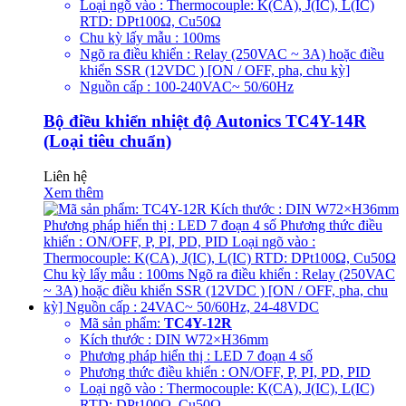
Loại ngõ vào : Thermocouple: K(CA), J(IC), L(IC)
RTD: DPt100Ω, Cu50Ω
Chu kỳ lấy mẫu : 100ms
Ngõ ra điều khiển : Relay (250VAC ~ 3A) hoặc điều
khiển SSR (12VDC ) [ON / OFF, pha, chu kỳ]
Nguồn cấp : 100-240VAC~ 50/60Hz
Bộ điều khiển nhiệt độ Autonics TC4Y-14R
(Loại tiêu chuẩn)
Liên hệ
Xem thêm
Mã sản phẩm:
TC4Y-12R
Kích thước : DIN W72×H36mm
Phương pháp hiển thị : LED 7 đoạn 4 số
Phương thức điều khiển : ON/OFF, P, PI, PD, PID
Loại ngõ vào : Thermocouple: K(CA), J(IC), L(IC)
RTD: DPt100Ω, Cu50Ω