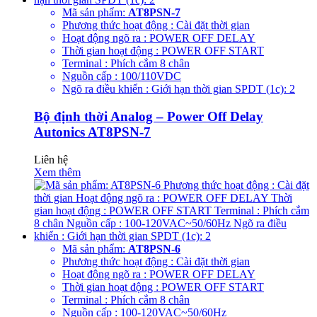
Mã sản phẩm:
AT8PSN-7
Phương thức hoạt động : Cài đặt thời gian
Hoạt động ngõ ra : POWER OFF DELAY
Thời gian hoạt động : POWER OFF START
Terminal : Phích cắm 8 chân
Nguồn cấp : 100/110VDC
Ngõ ra điều khiển : Giới hạn thời gian SPDT (1c): 2
Bộ định thời Analog – Power Off Delay
Autonics AT8PSN-7
Liên hệ
Xem thêm
Mã sản phẩm:
AT8PSN-6
Phương thức hoạt động : Cài đặt thời gian
Hoạt động ngõ ra : POWER OFF DELAY
Thời gian hoạt động : POWER OFF START
Terminal : Phích cắm 8 chân
Nguồn cấp : 100-120VAC~50/60Hz