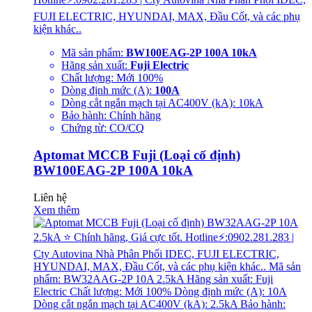
FUJI ELECTRIC, HYUNDAI, MAX, Đầu Cốt, và các phụ
kiện khác..
Mã sản phẩm:
BW100EAG-2P 100A 10kA
Hãng sản xuất:
Fuji Electric
Chất lượng: Mới 100%
Dòng định mức (A):
100A
Dòng cắt ngắn mạch tại AC400V (kA): 10kA
Bảo hành: Chính hãng
Chứng từ: CO/CQ
Aptomat MCCB Fuji (Loại cố định)
BW100EAG-2P 100A 10kA
Liên hệ
Xem thêm