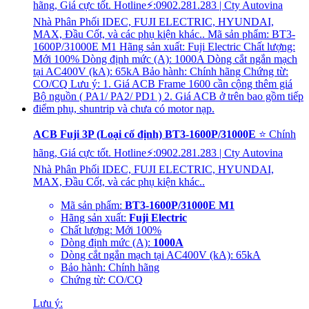
ACB Fuji 3P (Loại cố định) BT3-1600P/31000E
⭐ Chính
hãng, Giá cực tốt. Hotline⚡:0902.281.283 | Cty Autovina
Nhà Phân Phối IDEC, FUJI ELECTRIC, HYUNDAI,
MAX, Đầu Cốt, và các phụ kiện khác..
Mã sản phẩm:
BT3-1600P/31000E M1
Hãng sản xuất:
Fuji Electric
Chất lượng: Mới 100%
Dòng định mức (A):
1000A
Dòng cắt ngắn mạch tại AC400V (kA): 65kA
Bảo hành: Chính hãng
Chứng từ: CO/CQ
Lưu ý: