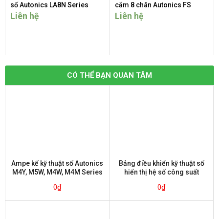
số Autonics LA8N Series
cắm 8 chân Autonics FS
Series
Liên hệ
Liên hệ
CÓ THỂ BẠN QUAN TÂM
Ampe kế kỹ thuật số Autonics
Bảng điều khiển kỹ thuật số
M4Y, M5W, M4W, M4M Series
hiển thị hệ số công suất
Autonics M4W-P Series
0
₫
0
₫