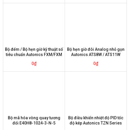
Bộ đếm / Bộ hẹn giờ kỹ thuật số
Bộ hẹn giờ đôi Analog nhỏ gọn
tiêu chuẩn Autonics FXM/FXM
Autonics ATS8W / ATS11W
Series
Series
0
₫
0
₫
Bộ mã hóa vòng quay tương
Bộ điều khiển nhiệt độ PID tốc
đối E40H8-1024-3-N-5
độ kép Autonics TZN Series
Autonics