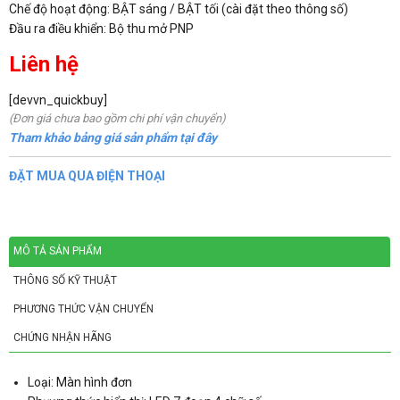
Chế độ hoạt động: BẬT sáng / BẬT tối (cài đặt theo thông số)
Đầu ra điều khiển: Bộ thu mở PNP
Liên hệ
[devvn_quickbuy]
(Đơn giá chưa bao gồm chi phí vận chuyển)
Tham khảo bảng giá sản phẩm tại đây
ĐẶT MUA QUA ĐIỆN THOẠI
MÔ TẢ SẢN PHẨM
THÔNG SỐ KỸ THUẬT
PHƯƠNG THỨC VẬN CHUYỂN
CHỨNG NHẬN HÃNG
Loại: Màn hình đơn