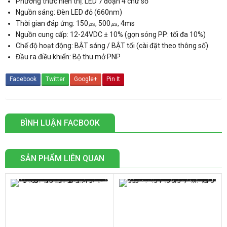
Phương thức hiển thị: LED 7 đoạn 4 chữ số
Nguồn sáng: Đèn LED đỏ (660nm)
Thời gian đáp ứng: 150㎲, 500㎲, 4ms
Nguồn cung cấp: 12-24VDC
± 10% (gợn sóng PP: tối đa 10%)
Chế độ hoạt động: BẬT sáng / BẬT tối (cài đặt theo thông số)
Đầu ra điều khiển: Bộ thu mở PNP
Facebook
Twitter
Google+
Pin It
BÌNH LUẬN FACBOOK
SẢN PHẨM LIÊN QUAN