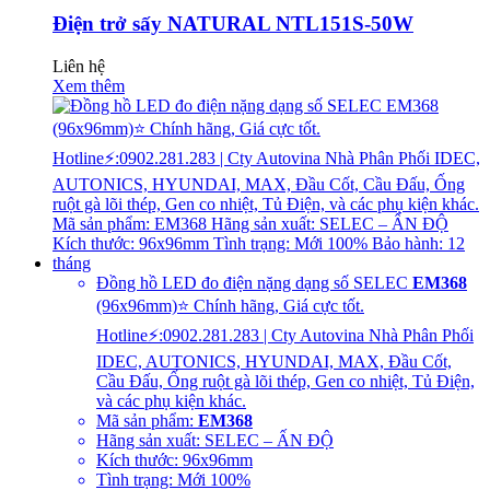
Điện trở sấy NATURAL NTL151S-50W
Liên hệ
Xem thêm
Đồng hồ LED đo điện nặng dạng số SELEC
EM368
(96x96mm)⭐ Chính hãng, Giá cực tốt.
Hotline⚡:0902.281.283 | Cty Autovina Nhà Phân Phối
IDEC, AUTONICS, HYUNDAI, MAX, Đầu Cốt,
Cầu Đấu, Ống ruột gà lõi thép, Gen co nhiệt, Tủ Điện,
và các phụ kiện khác.
Mã sản phẩm:
EM368
Hãng sản xuất: SELEC – ẤN ĐỘ
Kích thước: 96x96mm
Tình trạng: Mới 100%