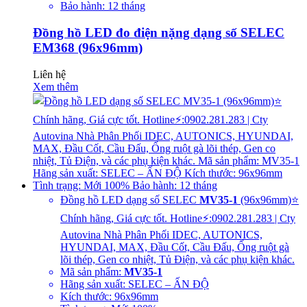
Bảo hành: 12 tháng
Đồng hồ LED đo điện nặng dạng số SELEC
EM368 (96x96mm)
Liên hệ
Xem thêm
Đồng hồ LED dạng số SELEC
MV35-1
(96x96mm)⭐
Chính hãng, Giá cực tốt. Hotline⚡:0902.281.283 | Cty
Autovina Nhà Phân Phối IDEC, AUTONICS,
HYUNDAI, MAX, Đầu Cốt, Cầu Đấu, Ống ruột gà
lõi thép, Gen co nhiệt, Tủ Điện, và các phụ kiện khác.
Mã sản phẩm:
MV35-1
Hãng sản xuất: SELEC – ẤN ĐỘ
Kích thước: 96x96mm