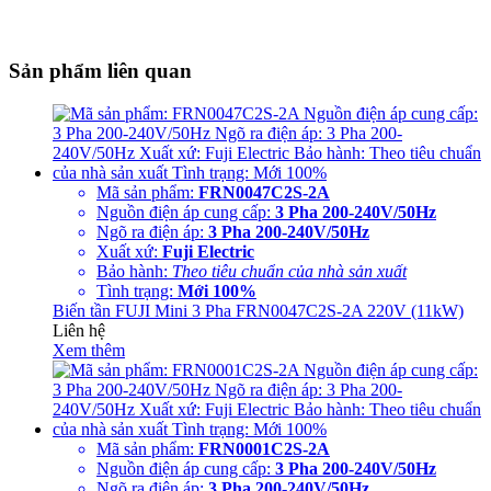
Sản phẩm liên quan
Mã sản phẩm:
FRN0047C2S-2A
Nguồn điện áp cung cấp:
3 Pha 200-240V/50Hz
Ngõ ra điện áp:
3 Pha 200-240V/50Hz
Xuất xứ:
Fuji Electric
Bảo hành:
Theo tiêu chuẩn của nhà sản xuất
Tình trạng:
Mới 100%
Biến tần FUJI Mini 3 Pha FRN0047C2S-2A 220V (11kW)
Liên hệ
Xem thêm
Mã sản phẩm:
FRN0001C2S-2A
Nguồn điện áp cung cấp:
3 Pha 200-240V/50Hz
Ngõ ra điện áp:
3 Pha 200-240V/50Hz