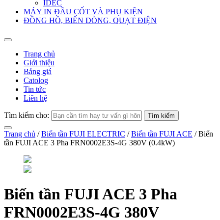
IDEC
MÁY IN ĐẦU CỐT VÀ PHỤ KIỆN
ĐỒNG HỒ, BIẾN DÒNG, QUẠT ĐIỆN
Trang chủ
Giới thiệu
Bảng giá
Catolog
Tin tức
Liên hệ
Tìm kiếm cho:
Trang chủ
/
Biến tần FUJI ELECTRIC
/
Biến tần FUJI ACE
/ Biến
tần FUJI ACE 3 Pha FRN0002E3S-4G 380V (0.4kW)
Biến tần FUJI ACE 3 Pha
FRN0002E3S-4G 380V