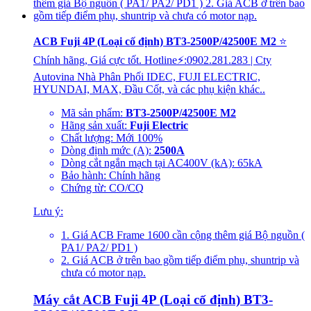
ACB Fuji 4P (Loại cố định) BT3-2500P/42500E M2
⭐
Chính hãng, Giá cực tốt. Hotline⚡:0902.281.283 | Cty
Autovina Nhà Phân Phối IDEC, FUJI ELECTRIC,
HYUNDAI, MAX, Đầu Cốt, và các phụ kiện khác..
Mã sản phẩm:
BT3-2500P/42500E M2
Hãng sản xuất:
Fuji Electric
Chất lượng: Mới 100%
Dòng định mức (A):
2500A
Dòng cắt ngắn mạch tại AC400V (kA): 65kA
Bảo hành: Chính hãng
Chứng từ: CO/CQ
Lưu ý:
1. Giá ACB Frame 1600 cần cộng thêm giá Bộ nguồn (
PA1/ PA2/ PD1 )
2. Giá ACB ở trên bao gồm tiếp điểm phụ, shuntrip và
chưa có motor nạp.
Máy cắt ACB Fuji 4P (Loại cố định) BT3-