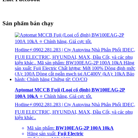
Sản phẩm bán chạy
Aptomat MCCB Fuji (Loại cố định) BW100EAG-2P
100A 10kA
⭐ Chính hãng, Giá cực tốt.
Hotline⚡:0902.281.283 | Cty Autovina Nhà Phân Phối IDEC,
FUJI ELECTRIC, HYUNDAI, MAX, Đầu Cốt, và các phụ
kiện khác..
Mã sản phẩm:
BW100EAG-2P 100A 10kA
Hãng sản xuất:
Fuji Electric