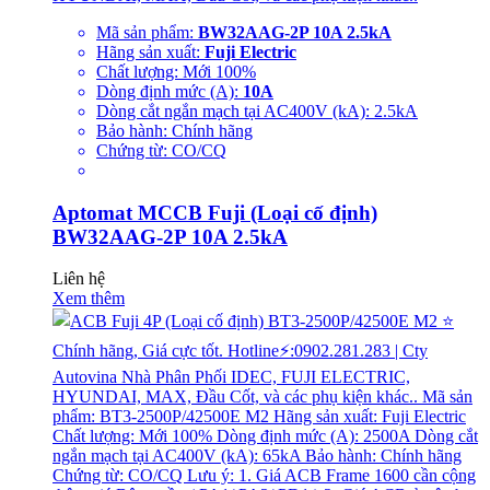
Mã sản phẩm:
BW32AAG-2P 10A 2.5kA
Hãng sản xuất:
Fuji Electric
Chất lượng: Mới 100%
Dòng định mức (A):
10A
Dòng cắt ngắn mạch tại AC400V (kA): 2.5kA
Bảo hành: Chính hãng
Chứng từ: CO/CQ
Aptomat MCCB Fuji (Loại cố định)
BW32AAG-2P 10A 2.5kA
Liên hệ
Xem thêm