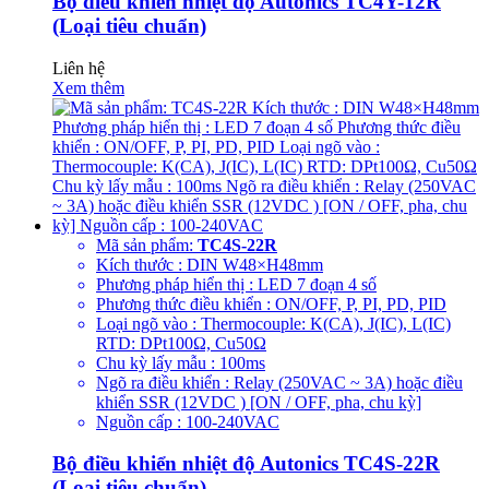
Bộ điều khiển nhiệt độ Autonics TC4Y-12R
(Loại tiêu chuẩn)
Liên hệ
Xem thêm
Mã sản phẩm:
TC4S-22R
Kích thước : DIN W48×H48mm
Phương pháp hiển thị : LED 7 đoạn 4 số
Phương thức điều khiển : ON/OFF, P, PI, PD, PID
Loại ngõ vào : Thermocouple: K(CA), J(IC), L(IC)
RTD: DPt100Ω, Cu50Ω
Chu kỳ lấy mẫu : 100ms
Ngõ ra điều khiển : Relay (250VAC ~ 3A) hoặc điều
khiển SSR (12VDC ) [ON / OFF, pha, chu kỳ]
Nguồn cấp : 100-240VAC
Bộ điều khiển nhiệt độ Autonics TC4S-22R
(Loại tiêu chuẩn)