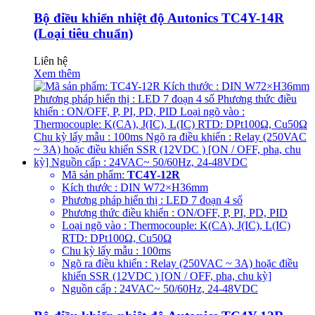
Bộ điều khiển nhiệt độ Autonics TC4Y-14R
(Loại tiêu chuẩn)
Liên hệ
Xem thêm
Mã sản phẩm:
TC4Y-12R
Kích thước : DIN W72×H36mm
Phương pháp hiển thị : LED 7 đoạn 4 số
Phương thức điều khiển : ON/OFF, P, PI, PD, PID
Loại ngõ vào : Thermocouple: K(CA), J(IC), L(IC)
RTD: DPt100Ω, Cu50Ω
Chu kỳ lấy mẫu : 100ms
Ngõ ra điều khiển : Relay (250VAC ~ 3A) hoặc điều
khiển SSR (12VDC ) [ON / OFF, pha, chu kỳ]
Nguồn cấp : 24VAC~ 50/60Hz, 24-48VDC