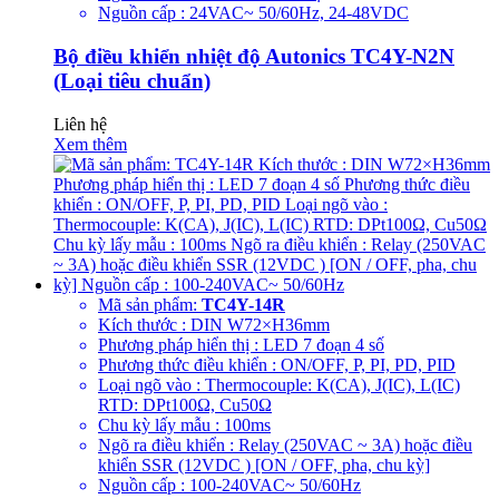
Nguồn cấp : 24VAC~ 50/60Hz, 24-48VDC
Bộ điều khiển nhiệt độ Autonics TC4Y-N2N
(Loại tiêu chuẩn)
Liên hệ
Xem thêm
Mã sản phẩm:
TC4Y-14R
Kích thước : DIN W72×H36mm
Phương pháp hiển thị : LED 7 đoạn 4 số
Phương thức điều khiển : ON/OFF, P, PI, PD, PID
Loại ngõ vào : Thermocouple: K(CA), J(IC), L(IC)
RTD: DPt100Ω, Cu50Ω
Chu kỳ lấy mẫu : 100ms
Ngõ ra điều khiển : Relay (250VAC ~ 3A) hoặc điều
khiển SSR (12VDC ) [ON / OFF, pha, chu kỳ]
Nguồn cấp : 100-240VAC~ 50/60Hz