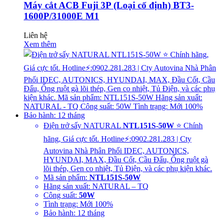
Máy cắt ACB Fuji 3P (Loại cố định) BT3-
1600P/31000E M1
Liên hệ
Xem thêm
Điện trở sấy NATURAL
NTL151S-50W
⭐ Chính
hãng, Giá cực tốt. Hotline⚡:0902.281.283 | Cty
Autovina Nhà Phân Phối IDEC, AUTONICS,
HYUNDAI, MAX, Đầu Cốt, Cầu Đấu, Ống ruột gà
lõi thép, Gen co nhiệt, Tủ Điện, và các phụ kiện khác.
Mã sản phẩm:
NTL151S-50W
Hãng sản xuất: NATURAL – TQ
Công suất:
50W
Tình trạng: Mới 100%
Bảo hành: 12 tháng