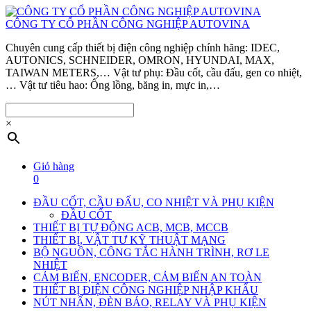
CÔNG TY CỔ PHẦN CÔNG NGHIỆP AUTOVINA
Chuyên cung cấp thiết bị điện công nghiệp chính hãng: IDEC,
AUTONICS, SCHNEIDER, OMRON, HYUNDAI, MAX,
TAIWAN METERS,… Vật tư phụ: Đầu cốt, cầu đấu, gen co nhiệt,
… Vật tư tiêu hao: Ống lồng, băng in, mực in,…
×
Giỏ hàng
0
ĐẦU CỐT, CẦU ĐẤU, CO NHIỆT VÀ PHỤ KIỆN
ĐẦU CỐT
THIẾT BỊ TỰ ĐỘNG ACB, MCB, MCCB
THIẾT BỊ, VẬT TƯ KỸ THUẬT MẠNG
BỘ NGUỒN, CÔNG TẮC HÀNH TRÌNH, RƠ LE
NHIỆT
CẢM BIẾN, ENCODER, CẢM BIẾN AN TOÀN
THIẾT BỊ ĐIỆN CÔNG NGHIỆP NHẬP KHẨU
NÚT NHẤN, ĐÈN BÁO, RELAY VÀ PHỤ KIỆN