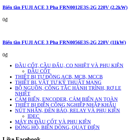
Biến tần FUJI ACE 3 Pha FRN0012E3S-2G 220V (2.2kW)
0
₫
Biến tần FUJI ACE 3 Pha FRN0056E3S-2G 220V (11kW)
0
₫
ĐẦU CỐT, CẦU ĐẤU, CO NHIỆT VÀ PHỤ KIỆN
ĐẦU CỐT
THIẾT BỊ TỰ ĐỘNG ACB, MCB, MCCB
THIẾT BỊ, VẬT TƯ KỸ THUẬT MẠNG
BỘ NGUỒN, CÔNG TẮC HÀNH TRÌNH, RƠ LE
NHIỆT
CẢM BIẾN, ENCODER, CẢM BIẾN AN TOÀN
THIẾT BỊ ĐIỆN CÔNG NGHIỆP NHẬP KHẨU
NÚT NHẤN, ĐÈN BÁO, RELAY VÀ PHỤ KIỆN
IDEC
MÁY IN ĐẦU CỐT VÀ PHỤ KIỆN
ĐỒNG HỒ, BIẾN DÒNG, QUẠT ĐIỆN
Like Facebook