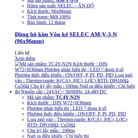
Mã sản phẩm:
AM-V-3-N
Hãng sản xuất: SELEC – ẤN ĐỘ
Kích thước: 96x96mm
Tình trạng: Mới 100%
Bảo hành: 12 tháng
Đồng hồ kim Vôn kế SELEC AM-V-3-N
(96x96mm)
Liên hệ
Xem thêm
Mã sản phẩm:
TC4Y-N2N
Kích thước : DIN W72×H36mm
Phương pháp hiển thị : LED 7 đoạn 4 số
Phương thức điều khiển : ON/OFF, P, PI, PD, PID
Loại ngõ vào : Thermocouple: K(CA), J(IC), L(IC)
RTD: DPt100Ω, Cu50Ω
Chu kỳ lấy mẫu : 100ms
Ngõ ra điều khiển : Chỉ hiển thị