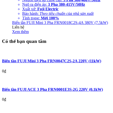
Ngõ ra điện áp:
3 Pha 380-415V/50Hz
Xuất xứ:
Fuji Electric
Bảo hành:
Theo tiêu chuẩn của nhà sản xuất
Tình trạng:
Mới 100%
Biến tần FUJI Mini 3 Pha FRN0018C2S-4A 380V (7.5kW)
Liên hệ
Xem thêm
Có thể bạn quan tâm
Biến tần FUJI Mini 3 Pha FRN0047C2S-2A 220V (11kW)
0
₫
Biến tần FUJI ACE 3 Pha FRN0001E3S-2G 220V (0.1kW)
0
₫