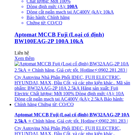
Chất lượng: Mới 100%
Dòng định mức (A):
100A
Dòng cắt ngắn mạch tại AC400V (kA): 10kA
Bảo hành: Chính hãng
Chứng từ: CO/CQ
Aptomat MCCB Fuji (Loại cố định)
BW100EAG-2P 100A 10kA
Liên hệ
Xem thêm
Aptomat MCCB Fuji (Loại cố định) BW32AAG-2P 10A
2.5kA
⭐ Chính hãng, Giá cực tốt. Hotline⚡:0902.281.283 |
Cty Autovina Nhà Phân Phối IDEC, FUJI ELECTRIC,
HYUNDAI, MAX, Đầu Cốt, và các phụ kiện khác..