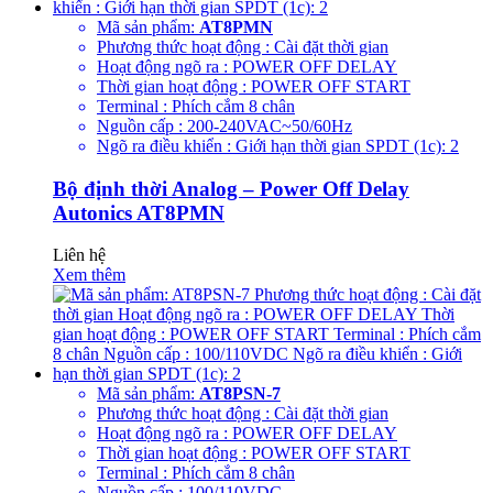
Mã sản phẩm:
AT8PMN
Phương thức hoạt động : Cài đặt thời gian
Hoạt động ngõ ra : POWER OFF DELAY
Thời gian hoạt động : POWER OFF START
Terminal : Phích cắm 8 chân
Nguồn cấp : 200-240VAC~50/60Hz
Ngõ ra điều khiển : Giới hạn thời gian SPDT (1c): 2
Bộ định thời Analog – Power Off Delay
Autonics AT8PMN
Liên hệ
Xem thêm
Mã sản phẩm:
AT8PSN-7
Phương thức hoạt động : Cài đặt thời gian
Hoạt động ngõ ra : POWER OFF DELAY
Thời gian hoạt động : POWER OFF START
Terminal : Phích cắm 8 chân
Nguồn cấp : 100/110VDC