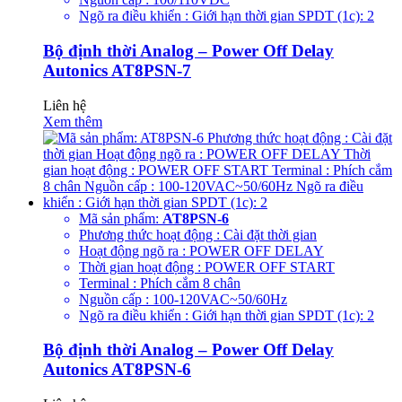
Ngõ ra điều khiển : Giới hạn thời gian SPDT (1c): 2
Bộ định thời Analog – Power Off Delay
Autonics AT8PSN-7
Liên hệ
Xem thêm
Mã sản phẩm:
AT8PSN-6
Phương thức hoạt động : Cài đặt thời gian
Hoạt động ngõ ra : POWER OFF DELAY
Thời gian hoạt động : POWER OFF START
Terminal : Phích cắm 8 chân
Nguồn cấp : 100-120VAC~50/60Hz
Ngõ ra điều khiển : Giới hạn thời gian SPDT (1c): 2
Bộ định thời Analog – Power Off Delay
Autonics AT8PSN-6