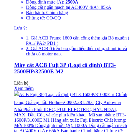
Dòng định mức (A):
2500A
Dòng cắt ngắn mạch tại AC400V (kA): 85kA
Bảo hành: Chính hãng
Chứng từ: CO/CQ
Lưu ý:
1. Giá ACB Frame 1600 cần cộng thêm giá Bộ nguồn (
PA1/ PA2/ PD1 )
2. Giá ACB ở trên bao gồm tiếp điểm phụ, shuntrip và
chưa có motor nạp.
Máy cắt ACB Fuji 3P (Loại cố định) BT3-
2500HP/32500E M2
Liên hệ
Xem thêm