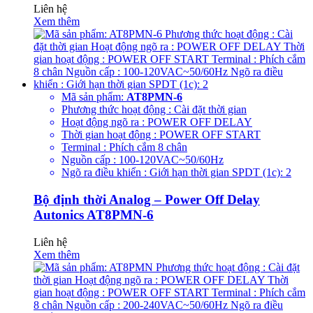
Liên hệ
Xem thêm
Mã sản phẩm:
AT8PMN-6
Phương thức hoạt động : Cài đặt thời gian
Hoạt động ngõ ra : POWER OFF DELAY
Thời gian hoạt động : POWER OFF START
Terminal : Phích cắm 8 chân
Nguồn cấp : 100-120VAC~50/60Hz
Ngõ ra điều khiển : Giới hạn thời gian SPDT (1c): 2
Bộ định thời Analog – Power Off Delay
Autonics AT8PMN-6
Liên hệ
Xem thêm