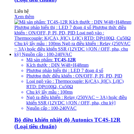
Liên hệ
Xem thêm
Mã sản phẩm:
TC4S-12R
Kích thước : DIN W48×H48mm
Phương pháp hiển thị : LED 7 đoạn 4 số
Phương thức điều khiển : ON/OFF, P, PI, PD, PID
Loại ngõ vào : Thermocouple: K(CA), J(IC), L(IC)
RTD: DPt100Ω, Cu50Ω
Chu kỳ lấy mẫu : 100ms
Ngõ ra điều khiển : Relay (250VAC ~ 3A) hoặc điều
khiển SSR (12VDC ) [ON / OFF, pha, chu kỳ]
Nguồn cấp : 100-240VAC
Bộ điều khiển nhiệt độ Autonics TC4S-12R
(Loại tiêu chuẩn)