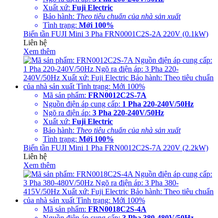
Xuất xứ:
Fuji Electric
Bảo hành:
Theo tiêu chuẩn của nhà sản xuất
Tình trạng:
Mới 100%
Biến tần FUJI Mini 3 Pha FRN0001C2S-2A 220V (0.1kW)
Liên hệ
Xem thêm
Mã sản phẩm:
FRN0012C2S-7A
Nguồn điện áp cung cấp:
1 Pha 220-240V/50Hz
Ngõ ra điện áp:
3 Pha 220-240V/50Hz
Xuất xứ:
Fuji Electric
Bảo hành:
Theo tiêu chuẩn của nhà sản xuất
Tình trạng:
Mới 100%
Biến tần FUJI Mini 1 Pha FRN0012C2S-7A 220V (2.2kW)
Liên hệ
Xem thêm
Mã sản phẩm:
FRN0018C2S-4A
Nguồn điện áp cung cấp:
3 Pha 380-480V/50Hz