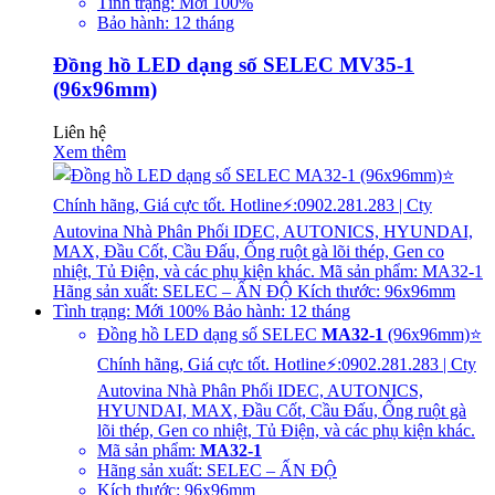
Tình trạng: Mới 100%
Bảo hành: 12 tháng
Đồng hồ LED dạng số SELEC MV35-1
(96x96mm)
Liên hệ
Xem thêm
Đồng hồ LED dạng số SELEC
MA32-1
(96x96mm)⭐
Chính hãng, Giá cực tốt. Hotline⚡:0902.281.283 | Cty
Autovina Nhà Phân Phối IDEC, AUTONICS,
HYUNDAI, MAX, Đầu Cốt, Cầu Đấu, Ống ruột gà
lõi thép, Gen co nhiệt, Tủ Điện, và các phụ kiện khác.
Mã sản phẩm:
MA32-1
Hãng sản xuất: SELEC – ẤN ĐỘ
Kích thước: 96x96mm