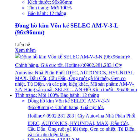
Kích thước: 96x96mm
Tình trạng: Mới 100%
Bảo hành: 12 tháng
Đồng hồ kim Vôn kế SELEC AM-V-3-L
(96x96mm)
Liên hệ
Xem thêm
Đồng hồ kim Vôn kế SELEC AM-V-3-N
(96x96mm)⭐ Chính hãng, Giá cực tốt.
Hotline⚡:0902.281.283 | Cty Autovina Nhà Phân Phối
IDEC, AUTONICS, HYUNDAI, MAX, Đầu Cốt,
Cầu Đấu, Ống ruột gà lõi thép, Gen co nhiệt, Tủ Điện,
và các phụ kiện khác.