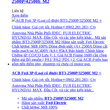
2500P/42500E M2
Liên hệ
Xem thêm
ACB Fuji 3P (Loại cố định) BT3-2500P/32500E M2
⭐
Chính hãng, Giá cực tốt. Hotline⚡:0902.281.283 | Cty
Autovina Nhà Phân Phối IDEC, FUJI ELECTRIC,
HYUNDAI, MAX, Đầu Cốt, và các phụ kiện khác..
Mã sản phẩm:
BT3-2500P/32500E M2
Hãng sản xuất:
Fuji Electric
Chất lượng: Mới 100%