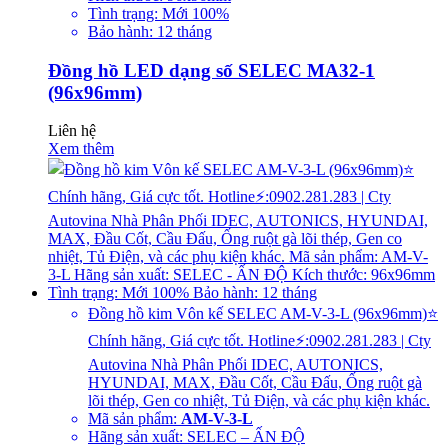
Tình trạng: Mới 100%
Bảo hành: 12 tháng
Đồng hồ LED dạng số SELEC MA32-1
(96x96mm)
Liên hệ
Xem thêm
Đồng hồ kim Vôn kế SELEC AM-V-3-L (96x96mm)⭐
Chính hãng, Giá cực tốt. Hotline⚡:0902.281.283 | Cty
Autovina Nhà Phân Phối IDEC, AUTONICS,
HYUNDAI, MAX, Đầu Cốt, Cầu Đấu, Ống ruột gà
lõi thép, Gen co nhiệt, Tủ Điện, và các phụ kiện khác.
Mã sản phẩm:
AM-V-3-L
Hãng sản xuất: SELEC – ẤN ĐỘ