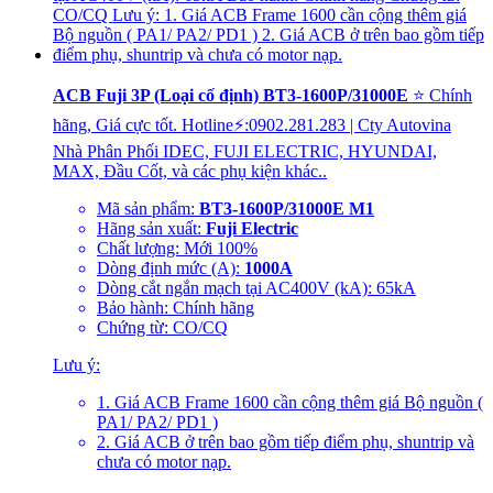
ACB Fuji 3P (Loại cố định) BT3-1600P/31000E
⭐ Chính
hãng, Giá cực tốt. Hotline⚡:0902.281.283 | Cty Autovina
Nhà Phân Phối IDEC, FUJI ELECTRIC, HYUNDAI,
MAX, Đầu Cốt, và các phụ kiện khác..
Mã sản phẩm:
BT3-1600P/31000E M1
Hãng sản xuất:
Fuji Electric
Chất lượng: Mới 100%
Dòng định mức (A):
1000A
Dòng cắt ngắn mạch tại AC400V (kA): 65kA
Bảo hành: Chính hãng
Chứng từ: CO/CQ
Lưu ý:
1. Giá ACB Frame 1600 cần cộng thêm giá Bộ nguồn (
PA1/ PA2/ PD1 )
2. Giá ACB ở trên bao gồm tiếp điểm phụ, shuntrip và
chưa có motor nạp.