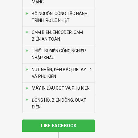
MẠNG
chuẩn)
BỘ NGUỒN, CÔNG TẮC HÀNH
Bộ định thời Analog
TRÌNH, RƠ LE NHIỆT
– Power Off Delay
Liên hệ
Autonics AT8PMN-6
CẢM BIẾN, ENCODER, CẢM
BIẾN AN TOÀN
Bộ định thời Analog
THIẾT BỊ ĐIỆN CÔNG NGHIỆP
– Power Off Delay
NHẬP KHẨU
Liên hệ
Autonics AT8PMN
NÚT NHẤN, ĐÈN BÁO, RELAY
VÀ PHỤ KIỆN
Bộ định thời Analog
– Power Off Delay
MÁY IN ĐẦU CỐT VÀ PHỤ KIỆN
Liên hệ
Autonics AT8PSN-7
ĐỒNG HỒ, BIẾN DÒNG, QUẠT
ĐIỆN
Bộ định thời Analog
– Power Off Delay
Liên hệ
Autonics AT8PSN-6
LIKE FACEBOOK