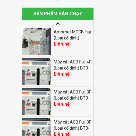
Aptomat MCCB Fuji
(Loại cố định)
SẢN PHẨM BÁN CHẠY
Liên hệ
BW100EAG-2P
100A 10kA
Aptomat MCCB Fuji
(Loại cố định)
Liên hệ
BW32AAG-2P 10A
2.5kA
Máy cắt ACB Fuji 4P
(Loại cố định) BT3-
Liên hệ
2500P/42500E M2
Máy cắt ACB Fuji 3P
(Loại cố định) BT3-
Liên hệ
2500HP/32500E M2
Máy cắt ACB Fuji 3P
(Loại cố định) BT3-
Liên hệ
1600P/31000E M1