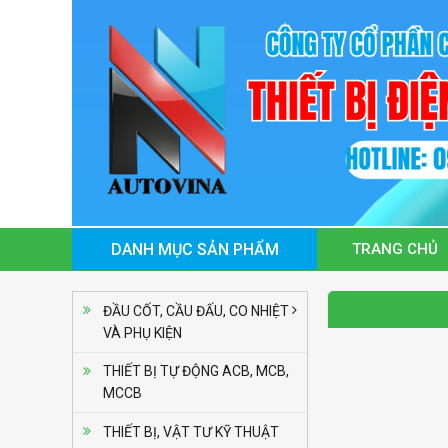
TRANG CHỦ
ĐẦU CỐT, CẦU ĐẤU, CO NHIỆT
VÀ PHỤ KIỆN
THIẾT BỊ TỰ ĐỘNG ACB, MCB,
MCCB
Bộ điều khiển nhiệt
độ Autonics TC4S-
THIẾT BỊ, VẬT TƯ KỸ THUẬT
Liên hệ
12R (Loại tiêu