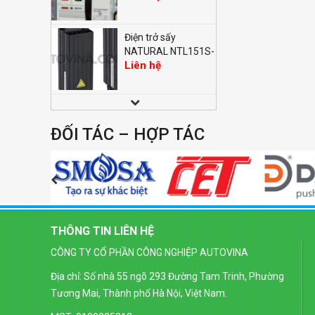
Điện trở sấy
NATURAL NTL151S-
Liên hệ
50W
Đồng hồ LED đo điện
nặng dạng số SELEC
ĐỐI TÁC – HỢP TÁC
Liên hệ
EM368 (96x96mm)
Đồng hồ LED dạng
số SELEC MV35-1
Liên hệ
(96x96mm)
THÔNG TIN LIÊN HỆ
Đồng hồ LED dạng
CÔNG TY CỔ PHẦN CÔNG NGHIỆP AUTOVINA
số SELEC MA32-1
Liên hệ
(96x96mm)
Địa chỉ: Số nhà 55 ngõ 293 Đường Tam Trinh, Phường
Tương Mai, Thành phố Hà Nội, Việt Nam.